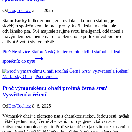
Od
DogTech.cz
2. 11. 2025
Stafordšírský bulteriér mini, známý také jako mini stafbul, je
skvělým společníkem do bytu pro ty, kteří hledají malého, ale
odvážného psa. Své majitele zaujme svou inteligencí, oddaností a
hravým temperamentem. Tento plemeno je perfektní volbou pro
aktivní životní styl ve městě.
Přečtěte si více
Stafordšírský bulteriér mini: Mini stafbul – Ideální
společník do bytu
Maďarský Ohař
|
Psí plemena
Proč výmarskému ohaři prolíná černá srst?
Vysvětlení a řešení
Od
DogTech.cz
8. 6. 2025
Výmarský ohař je plemeno psa s charakteristickou šedou srstí, avšak
někteří jedinci mají černé zbarvení. Toto je genetická variace
způsobená kombinací genů. Proč se tak děje a jak s tímto zbarvením
správně zacházet? Nahlédněte do našeho článku a zjistěte více.