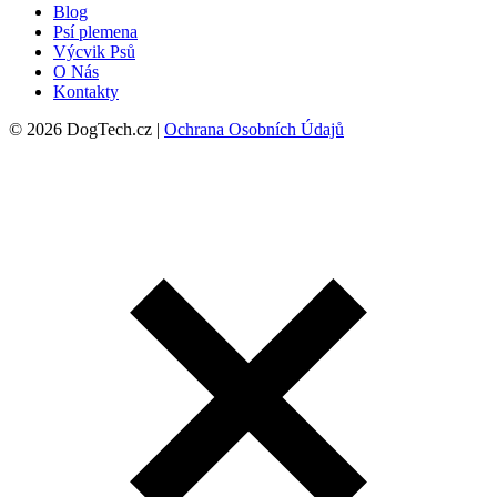
Blog
Psí plemena
Výcvik Psů
O Nás
Kontakty
© 2026 DogTech.cz |
Ochrana Osobních Údajů