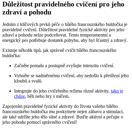
Důležitost pravidelného cvičení pro jeho
zdraví a pohodu
Jedním z klíčových prvků péče o bílého francouzského buldočka je
pravidelné cvičení. Důležitost pravidelné fyzické aktivity pro jeho
zdraví a pohodu nelze podceňovat. Tento temperamentní a
energický pes potřebuje dostatek pohybu, aby byl šťastný a zdravý.
Existuje několik tipů, jak správně cvičit bílého francouzského
buldočka:
Začněte pomalu a postupně zvyšujte intenzitu cvičení.
Vyhněte se nadměrnému cvičení, aby nedošlo k přetížení jeho
kloubů a svalů.
Integrujte do jeho cvičebního režimu různé aktivity,
jako je
chůze
, běh nebo hry s míčem.
Zapojením pravidelné fyzické aktivity do života vašeho bílého
francouzského buldočka mu poskytnete nejen zábavu a stimulaci,
ale také udržíte jeho tělo silné a zdravé. Buďte aktivní a pečujte o
jeho pohodu pomocí správného cvičení!