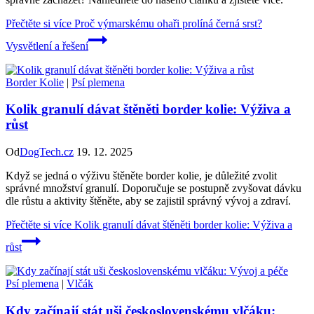
Přečtěte si více
Proč výmarskému ohaři prolíná černá srst?
Vysvětlení a řešení
Border Kolie
|
Psí plemena
Kolik granulí dávat štěněti border kolie: Výživa a
růst
Od
DogTech.cz
19. 12. 2025
Když se jedná o výživu štěněte border kolie, je důležité zvolit
správné množství granulí. Doporučuje se postupně zvyšovat dávku
dle růstu a aktivity štěněte, aby se zajistil správný vývoj a zdraví.
Přečtěte si více
Kolik granulí dávat štěněti border kolie: Výživa a
růst
Psí plemena
|
Vlčák
Kdy začínají stát uši československému vlčáku: