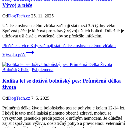
Vývoj a péče
Od
DogTech.cz
25. 11. 2025
Uši československého vlčáka začínají stát mezi 3-5 týdny věku.
Správná péče je klíčová pro zdravý vývoj ušních boltců. Důležité je
udržovat uši čisté a vysušené, aby se předešlo infekcím.
Přečtěte si více
Kdy začínají stát uši československému vlčáku:
Vývoj a péče
Boloňský Psík
|
Psí plemena
Kolika let se dožívá boloňský pes: Průměrná délka
života
Od
DogTech.cz
7. 5. 2025
Průměrná délka života boloňského psa se pohybuje kolem 12-14 let.
I když je tato malá italská plemeno obecně zdravé, mohou se
vyskytnout genetické predispozice k určitým nemocem. Je důležité
zajistit správnou výživu, dostatečný pohyb a pravidelnou veterinární