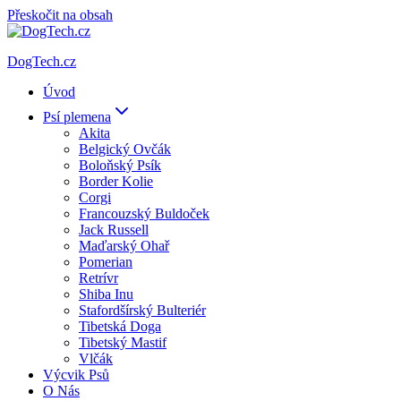
Přeskočit na obsah
DogTech.cz
Úvod
Psí plemena
Akita
Belgický Ovčák
Boloňský Psík
Border Kolie
Corgi
Francouzský Buldoček
Jack Russell
Maďarský Ohař
Pomerian
Retrívr
Shiba Inu
Stafordšírský Bulteriér
Tibetská Doga
Tibetský Mastif
Vlčák
Výcvik Psů
O Nás