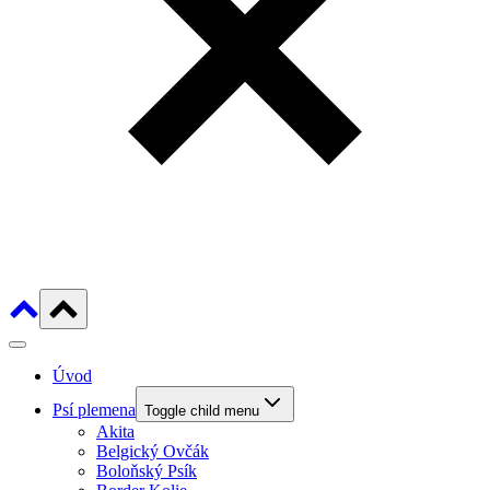
Úvod
Psí plemena
Toggle child menu
Akita
Belgický Ovčák
Boloňský Psík