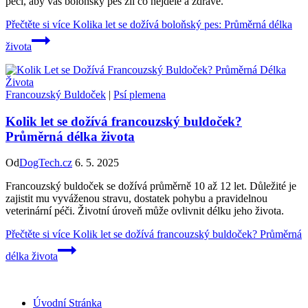
péči, aby váš boloňský pes žil co nejdéle a zdravě.
Přečtěte si více
Kolika let se dožívá boloňský pes: Průměrná délka
života
Francouzský Buldoček
|
Psí plemena
Kolik let se dožívá francouzský buldoček?
Průměrná délka života
Od
DogTech.cz
6. 5. 2025
Francouzský buldoček se dožívá průměrně 10 až 12 let. Důležité je
zajistit mu vyváženou stravu, dostatek pohybu a pravidelnou
veterinární péči. Životní úroveň může ovlivnit délku jeho života.
Přečtěte si více
Kolik let se dožívá francouzský buldoček? Průměrná
délka života
Úvodní Stránka