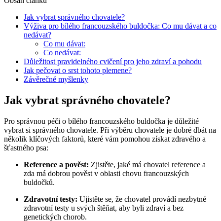
Obsah článku
Jak vybrat správného chovatele?
Výživa pro bílého francouzského buldočka: Co mu dávat a co
nedávat?
Co mu dávat:
Co nedávat:
Důležitost pravidelného cvičení pro jeho zdraví a pohodu
Jak pečovat o srst tohoto plemene?
Závěrečné myšlenky
Jak vybrat správného chovatele?
Pro správnou péči o bílého francouzského buldočka je důležité
vybrat si správného chovatele. Při výběru chovatele je dobré dbát na
několik klíčových faktorů, které vám pomohou získat zdravého a
šťastného psa:
Reference a pověst:
Zjistěte, jaké má chovatel reference a
zda má dobrou pověst v oblasti chovu francouzských
buldočků.
Zdravotní testy:
Ujistěte se, že chovatel provádí nezbytné
zdravotní testy u svých štěňat, aby byli zdraví a bez
genetických chorob.