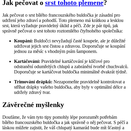
Jak pečovat o
srst tohoto plemene
?
Jak pečovat o srst bílého francouzského buldočka je zásadní pro
udržení jeho zdraví a pohodlí. Toto plemeno má krátkou a lesklou
srst, která vyžaduje pravidelný úklid a péči. Zde je pár tipů, jak
správně pečovat o srst tohoto roztomilého čtyřnohého společníka:
Koupání:
Buldočci nevyžadují časté koupele, ale je důležité
udržovat jejich srst čistou a zdravou. Doporučuje se koupání
jednou za měsíc s vhodným psím šamponem.
Kartáčování:
Pravidelné kartáčování je klíčové pro
odstranění odumřelých chlupů a zabránění tvorbě chuchvalců.
Doporučuje se kartáčovat buldočka minimálně dvakrát týdně.
Trimování drápků:
Nezapomeňte pravidelně kontrolovat a
stříhat drápky vašeho buldočka, aby byly v optimální délce a
udržely zdravý tvar.
Závěrečné myšlenky
Doufáme, že vám tyto tipy pomohly lépe porozumět potřebám
bílého francouzského buldočka a jak správně o něj pečovat. S péčí a
láskou můžete zajistit, že váš chlupatý kamarád bude mít šťastný a