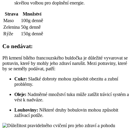
skvělou volbou pro doplnění energie.
Strava
Množství
Maso
100g denně
Zelenina
50g denně
Rýže
150g denně
Co nedávat:
Při krmení bílého francouzského buldočka je důležité vyvarovat se
potravin, které by mohly jeho zdraví narušit. Mezi potraviny, které
by se neměly podávat, patří:
Cukr:
Sladké dobroty mohou způsobit obezitu a zubní
problémy.
Oleje:
Nadměrné množství tuku může zatížit trávicí systém a
vést k nadváze.
Louhoviny:
Některé druhy bobulovin mohou způsobit
zažívací potíže.