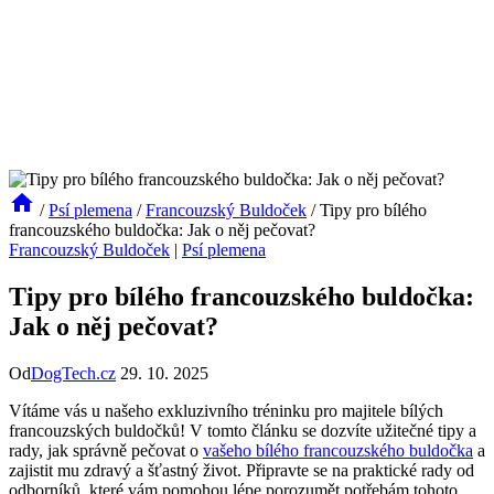
/
Psí plemena
/
Francouzský Buldoček
/
Tipy pro bílého
francouzského buldočka: Jak o něj pečovat?
Francouzský Buldoček
|
Psí plemena
Tipy pro bílého francouzského buldočka:
Jak o něj pečovat?
Od
DogTech.cz
29. 10. 2025
Vítáme vás u našeho exkluzivního tréninku pro majitele bílých
francouzských buldočků! V tomto článku se dozvíte užitečné tipy a
rady, jak správně pečovat o
vašeho bílého francouzského buldočka
a
zajistit mu zdravý a šťastný život. Připravte se na praktické rady od
odborníků, které vám pomohou lépe porozumět potřebám tohoto