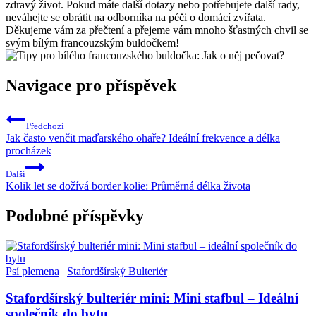
zdravý život. Pokud máte další dotazy nebo potřebujete další rady,
neváhejte se obrátit na odborníka na péči o domácí zvířata.
Děkujeme vám za přečtení a přejeme vám mnoho šťastných chvil se
svým bílým francouzským buldočkem!
Navigace pro příspěvek
Předchozí
Jak často venčit maďarského ohaře? Ideální frekvence a délka
procházek
Další
Kolik let se dožívá border kolie: Průměrná délka života
Podobné příspěvky
Psí plemena
|
Stafordšírský Bulteriér
Stafordšírský bulteriér mini: Mini stafbul – Ideální
společník do bytu