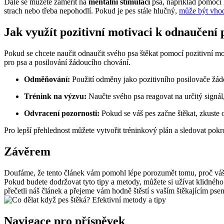
Dále se můžete zaměřit na
mentální stimulaci
psa, například pomocí 
strach nebo třeba nepohodlí. Pokud je pes stále hlučný,
může být vhod
Jak využít pozitivní motivaci k odnaučení 
Pokud se chcete naučit odnaučit svého psa štěkat pomocí pozitivní mot
pro psa a posilování žádoucího chování.
Odměňování:
Použití odměny jako pozitivního posilovače žád
Trénink na výzvu:
Naučte svého psa reagovat na určitý signál,
Odvracení pozornosti:
Pokud se váš pes začne štěkat, zkuste
Pro lepší přehlednost můžete vytvořit tréninkový plán a sledovat pokro
Závěrem
Doufáme, že tento článek vám pomohl lépe porozumět tomu, proč váš pe
Pokud budete dodržovat tyto tipy a metody, můžete si užívat klidného
přečetli náš článek a přejeme vám hodně štěstí s vaším štěkajícím pse
Navigace pro příspěvek