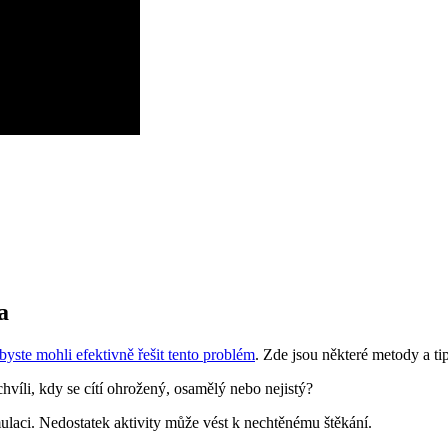
a
byste mohli efektivně řešit tento problém
. Zde jsou některé metody a tipy
chvíli, kdy se cítí ohrožený, osamělý nebo nejistý?
laci. Nedostatek aktivity může vést k nechtěnému štěkání.