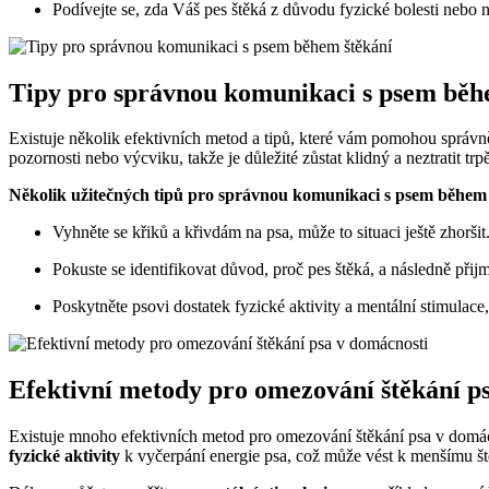
Podívejte se, zda Váš pes štěká z důvodu fyzické bolesti nebo
Tipy pro správnou komunikaci s psem běh
Existuje několik efektivních metod a tipů, které vám pomohou správně
pozornosti nebo výcviku, takže je důležité zůstat klidný a neztratit trpě
Několik užitečných tipů pro správnou komunikaci s psem během 
Vyhněte se křiků a křivdám na psa, může to situaci ještě zhoršit
Pokuste se identifikovat důvod, proč pes štěká, a následně při
Poskytněte psovi dostatek fyzické aktivity a mentální stimulace,
Efektivní metody pro omezování štěkání p
Existuje mnoho efektivních metod pro omezování štěkání psa v domác
fyzické aktivity
k vyčerpání energie psa, což může vést k menšímu št