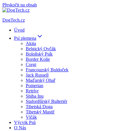
Přeskočit na obsah
DogTech.cz
Úvod
Psí plemena
Akita
Belgický Ovčák
Boloňský Psík
Border Kolie
Corgi
Francouzský Buldoček
Jack Russell
Maďarský Ohař
Pomerian
Retrívr
Shiba Inu
Stafordšírský Bulteriér
Tibetská Doga
Tibetský Mastif
Vlčák
Výcvik Psů
O Nás