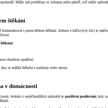
 nepohodlí. Může mít problémy se zubama nebo páteří, což může způsob
em štěkání
 komunikovat s psem během štěkání. Jednou z klíčových věcí je udržová
livost.
štěkání:
.
jmout vhodnou opatření.
 aby se snížila štěkání z nudnoty nebo stresu.
sa v domácnosti
nosti. Jedním z nejúčinnějších způsobů je
pozitivní posilování
, kdy o
ěkání.