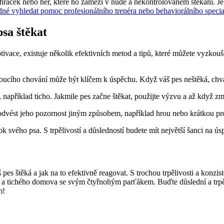
hraček nebo her, které ho zamezí v nudě a nekontrolovaném štěkání. Je
né vyhledat pomoc profesionálního trenéra nebo behaviorálního special
psa štěkat
ivace, existuje několik efektivních metod a tipů, které můžete vyzkouše
oucího chování může být klíčem k úspěchu. Když váš pes neštěká, chva
 například ticho. Jakmile pes začne štěkat, použijte výzvu a až když z
 odvést jeho pozornost jiným způsobem, například hrou nebo krátkou 
k svého psa. S trpělivostí a důsledností budete mít největší šanci na ú
s štěká a jak na to efektivně reagovat. S trochou trpělivosti a konzis
 a tichého domova se svým čtyřnohým parťákem. Buďte důslední a trpěli
m!