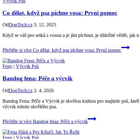
Výcvik Psů
Co dělat, když psa píchne vosa: První pomoc
Od
DogTech.cz
3. 12. 2025
Když se váš pes setká s vosou a je jím píchnut, je důležité vědět, jak
Přečtěte si více
Co dělat, když psa píchne vosa: První pomoc
Feny
|
Výcvik Psů
Bandog fena: Péče a výcvik
Od
DogTech.cz
2. 4. 2026
Bandog Fena: Péče a Výcvik je skvělou knihou pro majitele psů, kteř
výcvik tohoto skvělého psa.
Přečtěte si více
Bandog fena: Péče a výcvik
Feny
|
Výcvik Psů