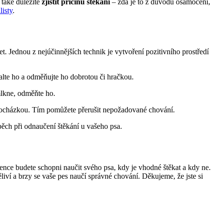
 také důležité
zjistit příčinu štěkání
– zda je to z důvodu osamocení,
isty
.
t. Jednou z nejúčinnějších technik je vytvoření pozitivního prostředí
lte ho a odměňujte ho dobrotou či hračkou.
mlkne, odměňte ho.
procházkou. Tím pomůžete přerušit nepožadované chování.
spěch při odnaučení štěkání u vašeho psa.
tence budete schopni naučit svého psa, kdy je vhodné štěkat a kdy ne.
ví a brzy se vaše pes naučí správné chování. Děkujeme, že jste si