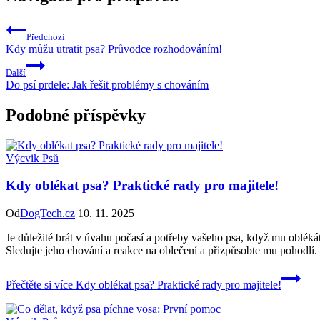
Předchozí
Kdy můžu utratit psa? Průvodce rozhodováním!
Další
Do psí prdele: Jak řešit problémy s chováním
Podobné příspěvky
Výcvik Psů
Kdy oblékat psa? Praktické rady pro majitele!
Od
DogTech.cz
10. 11. 2025
Je důležité brát v úvahu počasí a potřeby vašeho psa, když mu oblék
Sledujte jeho chování a reakce na oblečení a přizpůsobte mu pohodlí.
Přečtěte si více
Kdy oblékat psa? Praktické rady pro majitele!