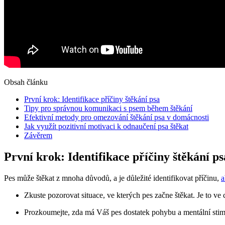
Obsah článku
První krok: Identifikace příčiny štěkání psa
Tipy pro správnou komunikaci s psem během štěkání
Efektivní metody pro omezování štěkání psa v domácnosti
Jak využít pozitivní motivaci k odnaučení psa štěkat
Závěrem
První krok: Identifikace příčiny štěkání ps
Pes může štěkat z mnoha důvodů, a je důležité identifikovat příčinu,
a
Zkuste pozorovat situace, ve kterých pes začne štěkat. Je to ve 
Prozkoumejte, zda má Váš pes dostatek pohybu a mentální stimu