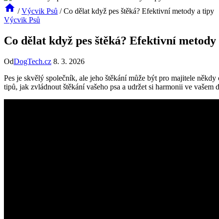
/
Výcvik Psů
/
Co dělat když pes štěká? Efektivní metody a tipy
Výcvik Psů
Co dělat když pes štěká? Efektivní metody 
Od
DogTech.cz
8. 3. 2026
Pes je skvělý společník, ale jeho štěkání může být pro majitele někd
tipů, jak zvládnout štěkání vašeho psa a udržet si harmonii ve vašem 