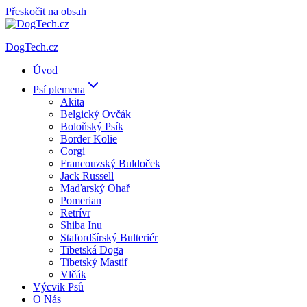
Přeskočit na obsah
DogTech.cz
Úvod
Psí plemena
Akita
Belgický Ovčák
Boloňský Psík
Border Kolie
Corgi
Francouzský Buldoček
Jack Russell
Maďarský Ohař
Pomerian
Retrívr
Shiba Inu
Stafordšírský Bulteriér
Tibetská Doga
Tibetský Mastif
Vlčák
Výcvik Psů
O Nás