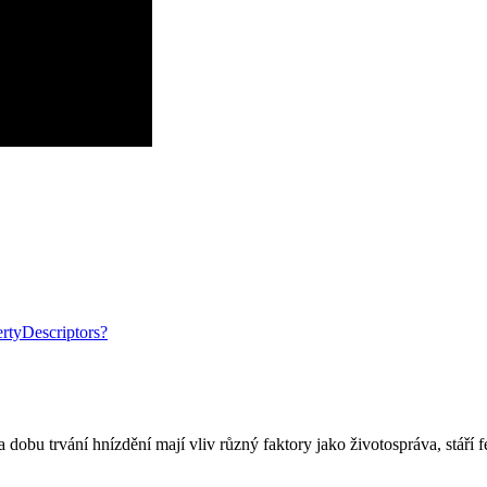
rtyDescriptors?
 Na dobu trvání hnízdění mají vliv různý faktory jako životospráva, stář