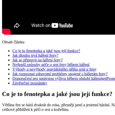
Obsah článku
Co je to fenotepka a jaké jsou její funkce?
Jak dlouho trvá háření feny?
Jak se připravit na háření feny?
Nejlepší způsoby péče o srst feny během háření
Výhody a nevýhody pravidelného střihu srsti u feny
Jak rozpoznat zdravotní problémy spojené s hášením feny?
Doporučení pro správnou výživu během období hášenígetPrope
Závěrečné poznámky
Co je to fenotepka a jaké jsou její funkce?
Většina fen se hárá dvakrát do roka, přesněji jarní a jesienní hárání.
cetbové přihlížeti k péči o srst a kožešinu.