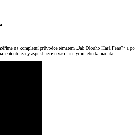
e
aměříme na kompletní průvodce tématem „Jak Dlouho Hárá Fena?“ a po
na tento důležitý aspekt péče o vašeho čtyřnohého kamaráda.