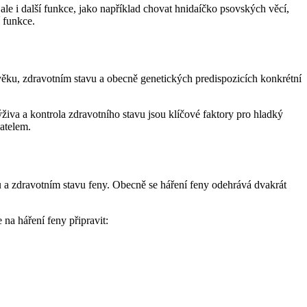
i další funkce, jako například chovat hnidaíčko psovských věcí,
í funkce.
 věku, zdravotním stavu a obecně genetických predispozicích konkrétní
výživa a kontrola zdravotního stavu jsou klíčové faktory pro hladký
atelem.
u a zdravotním stavu feny. Obecně se háření feny odehrává dvakrát
 na háření feny připravit: