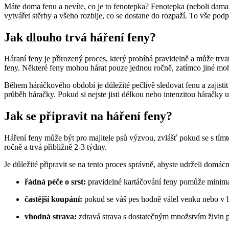
Máte doma fenu a nevíte, co je to fenotepka? Fenotepka (neboli damastér
vytvářet stěrby a všeho rozbije, co se dostane do rozpaží. To vše podp
Jak dlouho trvá háření feny?
Háraní feny je přirozený proces, který probíhá pravidelně a může trv
feny. Některé feny mohou hárat pouze jednou ročně, zatímco jiné moh
Během háráčkového období je důležité pečlivě sledovat fenu a zajistit 
průběh háračky. Pokud si nejste jisti délkou nebo intenzitou háračky u
Jak se připravit na háření feny?
Háření feny může být pro majitele psů výzvou, zvlášť pokud se s tímt
ročně a trvá přibližně 2-3 týdny.
Je důležité připravit se na tento proces správně, abyste udrželi domácn
řádná péče o srst:
pravidelné kartáčování feny pomůže minimal
častější koupání:
pokud se váš pes hodně válel venku nebo v blá
vhodná strava:
zdravá strava s dostatečným množstvím živin p