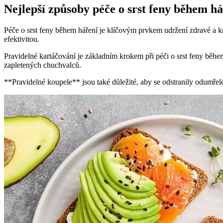
Nejlepší způsoby péče o srst feny během h
Péče o srst feny během háření je klíčovým prvkem udržení zdravé a kr
efektivitou.
Pravidelné kartáčování je základním krokem při péči o srst feny během
zapletených chuchvalců.
**Pravidelné koupele** jsou také důležité, aby se odstranily odumřelé 