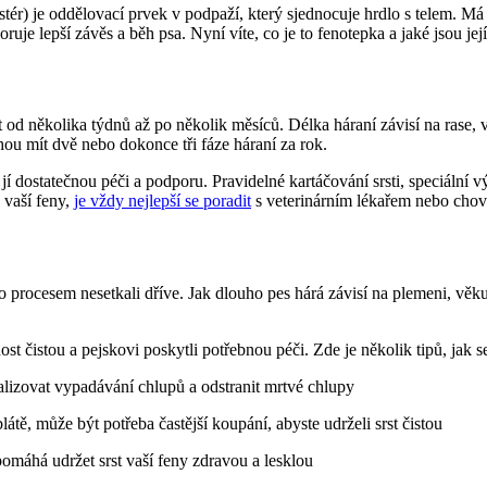
) je oddělovací prvek v podpaží, který sjednocuje hrdlo s telem. Má ale 
oruje lepší závěs a běh psa. Nyní víte, co je to fenotepka a jaké jsou jej
at od několika týdnů až po několik měsíců. Délka háraní závisí na rase,
ou mít dvě nebo dokonce tři fáze háraní za rok.
jí dostatečnou péči a podporu. Pravidelné kartáčování srsti, speciální 
 vaší feny,
je vždy nejlepší se poradit
s veterinárním lékařem nebo chov
o procesem nesetkali dříve. Jak dlouho pes hárá závisí na plemeni, věk
ost čistou a pejskovi poskytli potřebnou péči. Zde je několik tipů, jak se
izovat vypadávání chlupů a odstranit mrtvé chlupy
tě, může být potřeba častější koupání, abyste udrželi srst čistou
omáhá udržet srst vaší feny zdravou a lesklou