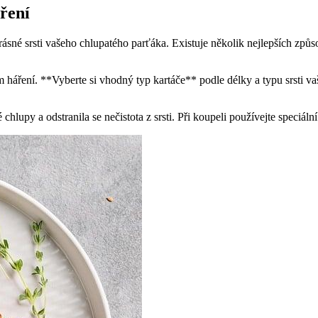
áření
ásné srsti vašeho chlupatého parťáka. Existuje několik nejlepších způ
 háření. **Vyberte si vhodný typ kartáče** podle délky a typu srsti vaš
chlupy a odstranila se nečistota z srsti. Při koupeli používejte speciá