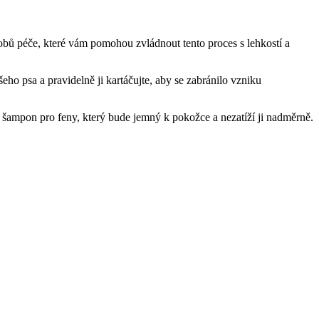
sobů péče, které vám pomohou zvládnout tento proces s lehkostí a
eho psa a pravidelně ji kartáčujte, aby se zabránilo vzniku
lní šampon pro feny, který bude jemný k pokožce a nezatíží ji nadměrně.