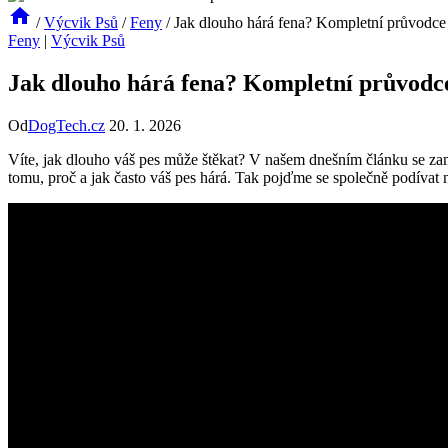
/
Výcvik Psů
/
Feny
/
Jak dlouho hárá fena? Kompletní průvodce
Feny
|
Výcvik Psů
Jak dlouho hárá fena? Kompletní průvodc
Od
DogTech.cz
20. 1. 2026
Víte, jak dlouho váš pes může štěkat? V našem dnešním článku se z
tomu, proč a jak často váš pes hárá. Tak pojďme se společně podívat 