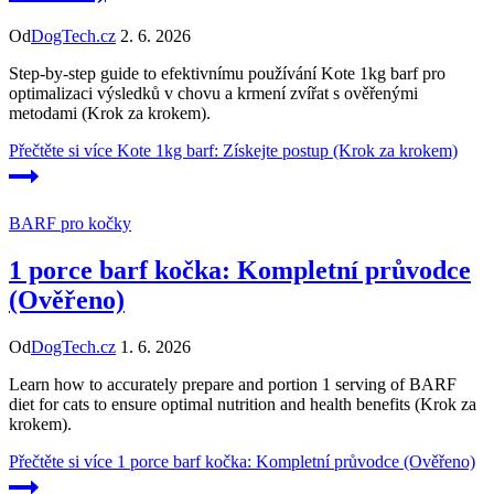
Od
DogTech.cz
2. 6. 2026
Step-by-step guide to efektivnímu používání Kote 1kg barf pro
optimalizaci výsledků v chovu a krmení zvířat s ověřenými
metodami (Krok za krokem).
Přečtěte si více
Kote 1kg barf: Získejte postup (Krok za krokem)
BARF pro kočky
1 porce barf kočka: Kompletní průvodce
(Ověřeno)
Od
DogTech.cz
1. 6. 2026
Learn how to accurately prepare and portion 1 serving of BARF
diet for cats to ensure optimal nutrition and health benefits (Krok za
krokem).
Přečtěte si více
1 porce barf kočka: Kompletní průvodce (Ověřeno)