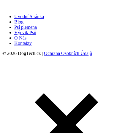
Úvodní Stránka
Blog
Psí plemena
Výcvik Psů
O Nás
Kontakty
© 2026 DogTech.cz |
Ochrana Osobních Údajů