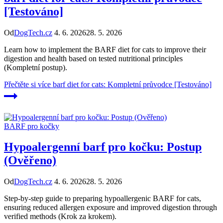
[Testováno]
Od
DogTech.cz
4. 6. 2026
28. 5. 2026
Learn how to implement the BARF diet for cats to improve their
digestion and health based on tested nutritional principles
(Kompletní postup).
Přečtěte si více
barf diet for cats: Kompletní průvodce [Testováno]
BARF pro kočky
Hypoalergenní barf pro kočku: Postup
(Ověřeno)
Od
DogTech.cz
4. 6. 2026
28. 5. 2026
Step-by-step guide to preparing hypoallergenic BARF for cats,
ensuring reduced allergen exposure and improved digestion through
verified methods (Krok za krokem).