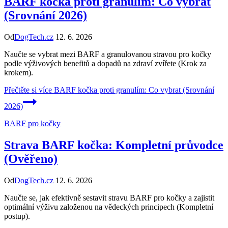
BARF kočka proti granulím: Co vybrat
(Srovnání 2026)
Od
DogTech.cz
12. 6. 2026
Naučte se vybrat mezi BARF a granulovanou stravou pro kočky
podle výživových benefitů a dopadů na zdraví zvířete (Krok za
krokem).
Přečtěte si více
BARF kočka proti granulím: Co vybrat (Srovnání
2026)
BARF pro kočky
Strava BARF kočka: Kompletní průvodce
(Ověřeno)
Od
DogTech.cz
12. 6. 2026
Naučte se, jak efektivně sestavit stravu BARF pro kočky a zajistit
optimální výživu založenou na vědeckých principech (Kompletní
postup).