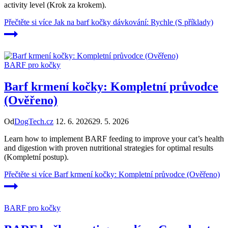
activity level (Krok za krokem).
Přečtěte si více
Jak na barf kočky dávkování: Rychle (S příklady)
BARF pro kočky
Barf krmení kočky: Kompletní průvodce
(Ověřeno)
Od
DogTech.cz
12. 6. 2026
29. 5. 2026
Learn how to implement BARF feeding to improve your cat’s health
and digestion with proven nutritional strategies for optimal results
(Kompletní postup).
Přečtěte si více
Barf krmení kočky: Kompletní průvodce (Ověřeno)
BARF pro kočky