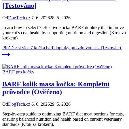
[Testováno]
Od
DogTech.cz
7. 6. 2026
28. 5. 2026
Learn how to select 7 effective kočka BARF doplňky that improve
your cat’s coat health by supporting nutrition and digestion (Krok za
krokem).
Přečtěte si více
7 kočka barf doplnky pro zdravou srst [Testováno]
BARF pro kočky
BARF kolik masa kočka: Kompletní
průvodce (Ověřeno)
Od
DogTech.cz
6. 6. 2026
29. 5. 2026
Step-by-step guide to optimizing BARF diet meat portions for cats,
ensuring balanced nutrition and health based on current veterinary
standards (Krok za krokem).