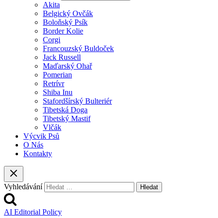
Akita
Belgický Ovčák
Boloňský Psík
Border Kolie
Corgi
Francouzský Buldoček
Jack Russell
Maďarský Ohař
Pomerian
Retrívr
Shiba Inu
Stafordšírský Bulteriér
Tibetská Doga
Tibetský Mastif
Vlčák
Výcvik Psů
O Nás
Kontakty
Vyhledávání
AI Editorial Policy