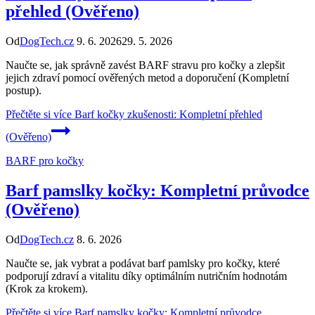
přehled (Ověřeno)
Od
DogTech.cz
9. 6. 2026
29. 5. 2026
Naučte se, jak správně zavést BARF stravu pro kočky a zlepšit
jejich zdraví pomocí ověřených metod a doporučení (Kompletní
postup).
Přečtěte si více
Barf kočky zkušenosti: Kompletní přehled
(Ověřeno)
BARF pro kočky
Barf pamslky kočky: Kompletní průvodce
(Ověřeno)
Od
DogTech.cz
8. 6. 2026
Naučte se, jak vybrat a podávat barf pamlsky pro kočky, které
podporují zdraví a vitalitu díky optimálním nutričním hodnotám
(Krok za krokem).
Přečtěte si více
Barf pamslky kočky: Kompletní průvodce