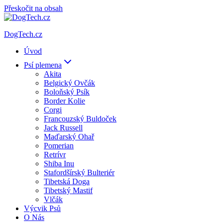
Přeskočit na obsah
DogTech.cz
Úvod
Psí plemena
Akita
Belgický Ovčák
Boloňský Psík
Border Kolie
Corgi
Francouzský Buldoček
Jack Russell
Maďarský Ohař
Pomerian
Retrívr
Shiba Inu
Stafordšírský Bulteriér
Tibetská Doga
Tibetský Mastif
Vlčák
Výcvik Psů
O Nás