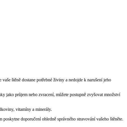
e vaše štěně dostane potřebné živiny a nedojde k narušení jeho
naky jako průjem nebo zvracení, můžete postupně zvyšovat množství
lkoviny, vitamíny a minerály.
vám poskytne doporučení ohledně správného stravování vašeho štěněte.