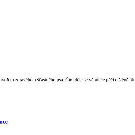
ytvoření zdravého a šťastného psa. Čím déle se věnujete péči o štěně, t
nce