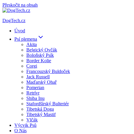
Přeskočit na obsah
DogTech.cz
Úvod
Psí plemena
Akita
Belgický Ovčák
Boloňský Psík
Border Kolie
Corgi
Francouzský Buldoček
Jack Russell
Maďarský Ohař
Pomerian
Retrívr
Shiba Inu
Stafordšírský Bulteriér
Tibetská Doga
Tibetský Mastif
Vlčák
Výcvik Psů
O Nás