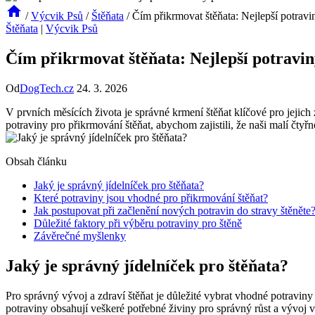
/
Výcvik Psů
/
Štěňata
/
Čím přikrmovat štěňata: Nejlepší potravi
Štěňata
|
Výcvik Psů
Čím přikrmovat štěňata: Nejlepší potravin
Od
DogTech.cz
24. 3. 2026
V prvních měsících života je správné krmení štěňat klíčové pro jejic
potraviny pro přikrmování štěňat, abychom zajistili, že naši malí čtyřn
Obsah článku
Jaký je správný jídelníček pro štěňata?
Které potraviny jsou vhodné pro přikrmování štěňat?
Jak postupovat při začlenění nových potravin do stravy štěněte
Důležité faktory při výběru potraviny pro štěně
Závěrečné myšlenky
Jaký je správný jídelníček pro štěňata?
Pro správný vývoj a zdraví štěňat je důležité vybrat vhodné potraviny
potraviny obsahují veškeré potřebné živiny pro správný růst a vývoj 