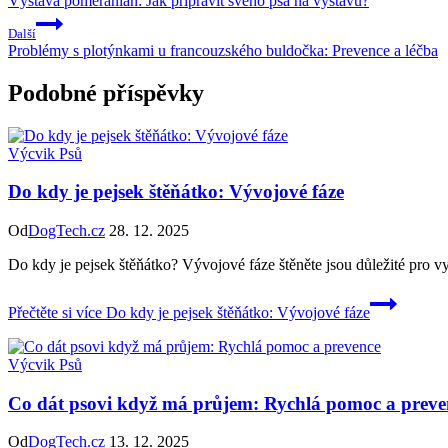
Výstava pomeranian: Jak připravit svého psa na výstavu?
Další
Problémy s plotýnkami u francouzského buldočka: Prevence a léčba
Podobné příspěvky
Výcvik Psů
Do kdy je pejsek štěňátko: Vývojové fáze
Od
DogTech.cz
28. 12. 2025
Do kdy je pejsek štěňátko? Vývojové fáze štěněte jsou důležité pro v
Přečtěte si více
Do kdy je pejsek štěňátko: Vývojové fáze
Výcvik Psů
Co dát psovi když má průjem: Rychlá pomoc a preve
Od
DogTech.cz
13. 12. 2025