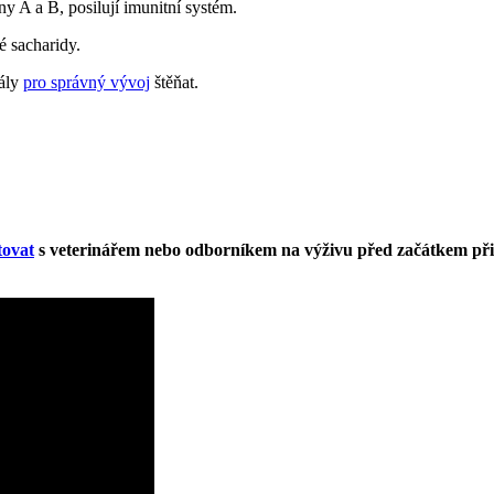
ny A a B, posilují imunitní systém.
é sacharidy.
rály
pro správný vývoj
štěňat.
tovat
s veterinářem nebo odborníkem na výživu před začátkem přik