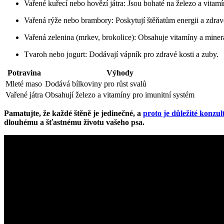
Vařené kuřecí nebo hovězí játra: Jsou bohaté na železo a vitamí
Vařená rýže nebo brambory: Poskytují štěňatům energii a zdrav
Vařená zelenina (mrkev, brokolice): Obsahuje vitamíny a mine
Tvaroh nebo jogurt: Dodávají vápník pro zdravé kosti a zuby.
Potravina
Výhody
Mleté maso
Dodává bílkoviny pro růst svalů
Vařené játra
Obsahují železo a vitamíny pro imunitní systém
Pamatujte, že každé štěně je jedinečné, a
proto je důležité konzul
dlouhému a šťastnému životu vašeho psa.