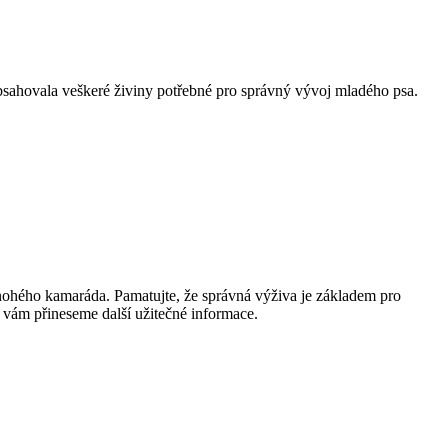
va obsahovala veškeré živiny potřebné pro správný vývoj mladého psa.
řnohého kamaráda. Pamatujte, že správná výživa je základem pro
ž vám přineseme další užitečné informace.