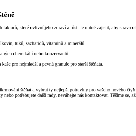
štěně
h faktorů, které ovlivní jeho zdraví a růst. Je nutné zajistit, aby stra
ovin, tuků, sacharidů, vitaminů a minerálů.
idaných chemikálií nebo konzervantů.
 kaše pro nejmladší a pevná granule pro starší štěňata.
krmování štěňat a vybrat ty nejlepší potraviny pro vašeho nového čty
ky nebo potřebujete další rady, neváhejte nás kontaktovat. Těšíme se, a