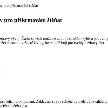
ny pro přikrmování štěňat
y pro přikrmování štěňat
h zdravý vývoj. Často se však můžeme ztratit v širokém výběru potravin
ožci dostanou veškeré živiny, které potřebují pro rychlý a zdravý růst.
?
 pro jejich přikrmování. Základem stravy štěněte by měla být kvalitní 
vašeho malého psa.