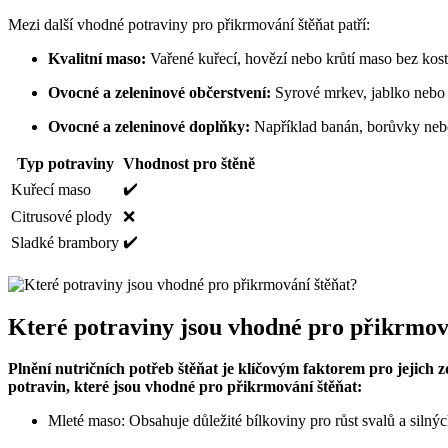
Mezi další vhodné potraviny pro přikrmování štěňat patří:
Kvalitní maso:
Vařené kuřecí, hovězí nebo krůtí maso bez kost
Ovocné a zeleninové občerstvení:
Syrové mrkev, jablko nebo
Ovocné a zeleninové doplňky:
Například banán, borůvky nebo
Typ potraviny
Vhodnost pro štěně
✔️
Kuřecí maso
Citrusové plody
❌
✔️
Sladké brambory
Které potraviny jsou vhodné pro přikrmov
Plnění nutričních potřeb štěňat je klíčovým faktorem pro jejich
potravin, které jsou vhodné pro přikrmování štěňat:
Mleté ​​maso: Obsahuje důležité bílkoviny pro růst svalů a silnýc