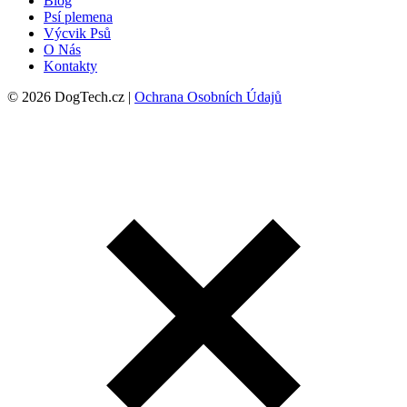
Blog
Psí plemena
Výcvik Psů
O Nás
Kontakty
© 2026 DogTech.cz |
Ochrana Osobních Údajů