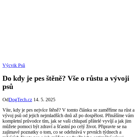
Výcvik Psů
Do kdy je pes štěně? Vše o růstu a vývoji
psů
Od
DogTech.cz
14. 5. 2025
Víte, kdy je pes nejvíce štěně? V tomto článku se zaměříme na růst a
vývoj psů od jejich nejmladších dnů až po dospělost. Přinášíme vám
kompletní průvodce tím, jak se vaši chlupatí přátelé vyvíjí a jak jim
můžete pomoci být zdraví a šťastní po celý život. Připravte se na
zajímavé poznatky o tom, co se odehrává v prvních týdnech a