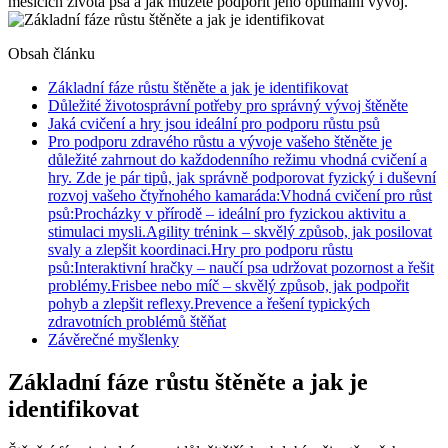
měsících života psa a jak můžete podpořit jeho optimální vývoj.
Obsah článku
Základní fáze růstu štěněte a jak je identifikovat
Důležité životosprávní potřeby pro správný vývoj štěněte
Jaká cvičení a hry jsou ideální pro podporu růstu psů
Pro podporu zdravého růstu a vývoje vašeho štěněte je
důležité zahrnout do každodenního režimu vhodná cvičení a
hry. Zde je pár tipů, jak správně podporovat fyzický i duševní
rozvoj vašeho čtyřnohého kamaráda:Vhodná cvičení pro růst
psů:Procházky v přírodě – ideální pro fyzickou aktivitu a
stimulaci mysli.Agility trénink – skvělý způsob, jak posilovat
svaly a zlepšit koordinaci.Hry pro podporu růstu
psů:Interaktivní hračky – naučí psa udržovat pozornost a řešit
problémy.Frisbee nebo míč – skvělý způsob, jak podpořit
pohyb a zlepšit reflexy.Prevence a řešení typických
zdravotních problémů štěňat
Závěrečné myšlenky
Základní fáze růstu štěněte a jak je
identifikovat