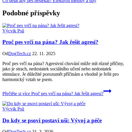
Co dělat aby pes neštěkal? Efektivní metody a tipy
Podobné příspěvky
Výcvik Psů
Proč pes vrčí na pána? Jak řešit agresi?
Od
DogTech.cz
22. 11. 2025
Proč pes vrčí na pána? Agresivní chování může mít různé příčiny,
jako je strach, nedostatek sociálního učení nebo nedostatek
stimulace. Je důležité porozumět příčinám a vhodně je řešit pro
harmonický vztah se psem.
Přečtěte si více
Proč pes vrčí na pána? Jak řešit agresi?
Výcvik Psů
Do kdy se psovi postaví uši: Vývoj a péče
Od
DogTech.cz
31. 3. 2026