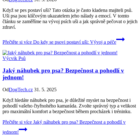
Když se pes postaví uši? Tato otázka je často kladena majiteli psů.
Uši psa jsou klíčovým ukazatelem jeho nálady a emocí. V tomto
článku se zaměříme na vývoj psích uši a jak správně pečovat o jejich
zdraví.
Přečtěte si více
Do kdy se psovi postaví uši: Vývoj a péče
Výcvik Psů
Jaký náhubek pro psa? Bezpečnost a pohodlí v
jednom!
Od
DogTech.cz
31. 5. 2025
Když hledáte náhubek pro psa, je důležité myslet na bezpečnost i
pohodlí vašeho čtyřnohého kamaráda. Zvolte správný typ a velikost
pro maximální komfort a bezpečnost během procházek i tréninku.
Přečtěte si více
Jaký náhubek pro psa? Bezpečnost a pohodlí v
jednom!