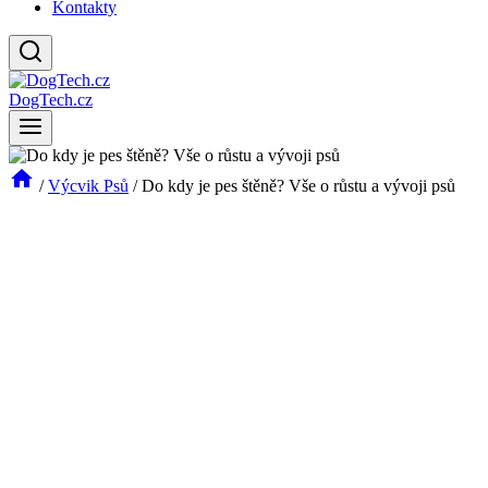
Kontakty
DogTech.cz
/
Výcvik Psů
/
Do kdy je pes štěně? Vše o růstu a vývoji psů