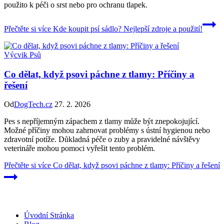
použito k péči o srst nebo pro ochranu tlapek.
Přečtěte si více
Kde koupit psí sádlo? Nejlepší zdroje a použití!
Výcvik Psů
Co dělat, když psovi páchne z tlamy: Příčiny a
řešení
Od
DogTech.cz
27. 2. 2026
Pes s nepříjemným zápachem z tlamy může být znepokojující.
Možné příčiny mohou zahrnovat problémy s ústní hygienou nebo
zdravotní potíže. Důkladná péče o zuby a pravidelné návštěvy
veterináře mohou pomoci vyřešit tento problém.
Přečtěte si více
Co dělat, když psovi páchne z tlamy: Příčiny a řešení
Úvodní Stránka