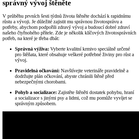
správný vývoj štěněte
V průběhu prvních šesti týdnů života štěněte dochází k rapidnímu
růstu a vývoji. Je důležité zajistit mu správnou životosprávu a
potřeby, abychom podpořili zdravý vývoj a budoucí dobré zdraví
našeho čtyřnohého přítele. Zde je několik klíčových životosprávních
potřeb, na které je třeba dbát:
Správná výživa:
Vyberte kvalitní krmivo speciálně určené
pro štěňata, které obsahuje veškeré potřebné živiny pro růst a
vývoj.
Pravidelná očkování:
Navštívejte veterináře pravidelně a
dodržujte plán očkování, abyste chránili štěně před
nebezpečnými chorobami.
Pohyb a socializace:
Zajistěte štěněti dostatek pohybu, hraní
a socializace s jinými psy a lidmi, což mu pomůže vyvíjet se
správným způsobem.