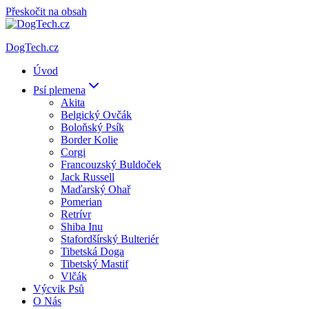
Přeskočit na obsah
DogTech.cz
Úvod
Psí plemena
Akita
Belgický Ovčák
Boloňský Psík
Border Kolie
Corgi
Francouzský Buldoček
Jack Russell
Maďarský Ohař
Pomerian
Retrívr
Shiba Inu
Stafordšírský Bulteriér
Tibetská Doga
Tibetský Mastif
Vlčák
Výcvik Psů
O Nás