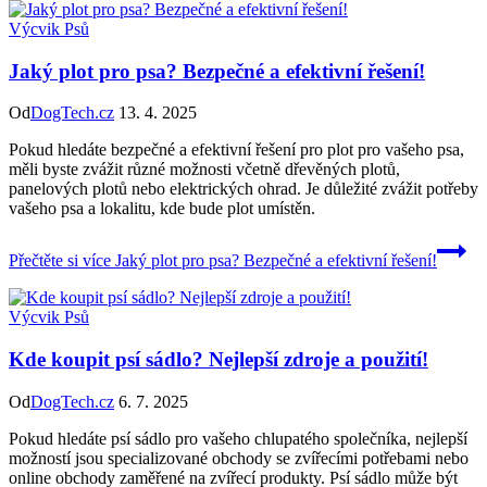
Výcvik Psů
Jaký plot pro psa? Bezpečné a efektivní řešení!
Od
DogTech.cz
13. 4. 2025
Pokud hledáte bezpečné a efektivní řešení pro plot pro vašeho psa,
měli byste zvážit různé možnosti včetně dřevěných plotů,
panelových plotů nebo elektrických ohrad. Je důležité zvážit potřeby
vašeho psa a lokalitu, kde bude plot umístěn.
Přečtěte si více
Jaký plot pro psa? Bezpečné a efektivní řešení!
Výcvik Psů
Kde koupit psí sádlo? Nejlepší zdroje a použití!
Od
DogTech.cz
6. 7. 2025
Pokud hledáte psí sádlo pro vašeho chlupatého společníka, nejlepší
možností jsou specializované obchody se zvířecími potřebami nebo
online obchody zaměřené na zvířecí produkty. Psí sádlo může být