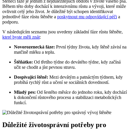
Štěněcí fáze je jedním z nejdůležitějších období v životě vašeho psa.
Během této doby dochází k intenzivnímu růstu a vývoji, které může
ovlivnit celý jeho život. Je důležité být schopen identifikovat
jednotlivé fáze růstu štěněte a
poskytnout mu odpovídající péči
a
podporu.
V následujícím seznamu jsou uvedeny základní fáze růstu štěněte,
které byste měli znát
:
Novorozenecká fáze:
První týdny života, kdy štěně závisí na
matčině mléku a teplu.
Štěňátko:
Od třetího týdne do devátého týdne, kdy začíná
učit se chodit a jíst pevnou stravu.
Dospívající štěně:
Mezi devátým a patnáctým týdnem, kdy
probíhá rychlý růst a učení se sociálních dovedností.
Mladý pes:
Od šestého měsíce do jednoho roku, kdy dochází
k dokončení růstového procesu a stabilizaci metabolických
funkcí.
Důležité životosprávní potřeby pro