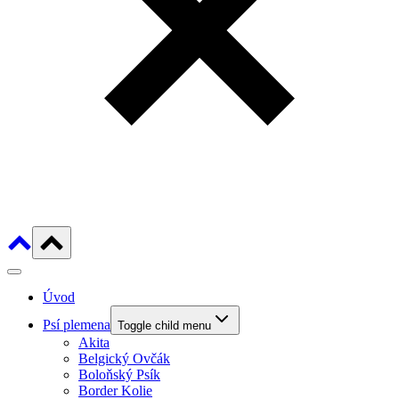
Úvod
Psí plemena
Toggle child menu
Akita
Belgický Ovčák
Boloňský Psík
Border Kolie