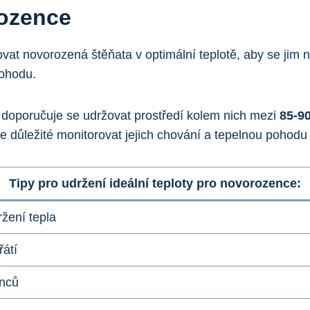
rozence
ovat novorozená štěňata v optimální teplotě, aby se jim 
pohodu.
, doporučuje se udržovat prostředí kolem nich mezi
85-90
e důležité monitorovat jejich chování a tepelnou pohodu a
Tipy pro udržení ideální teploty pro novorozence:
ržení tepla
řátí
enců