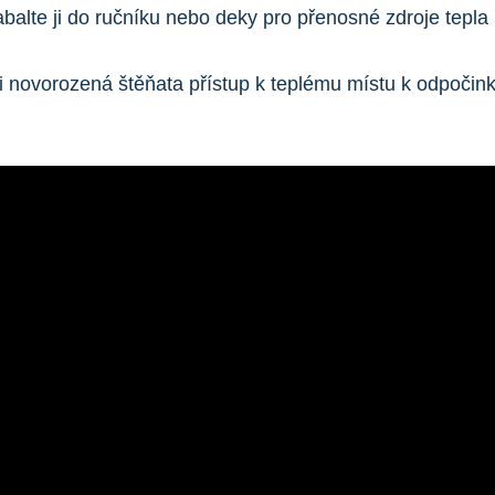
balte ji do ručníku nebo deky pro přenosné zdroje tepla 
i novorozená štěňata přístup k teplému místu k odpočinku