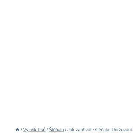
/
Výcvik Psů
/
Štěňata
/
Jak zahříváte štěňata: Udržování