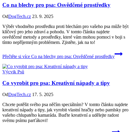
Co na blechy pro psa: Osvědčené prostředky
Od
DogTech.cz
23. 9. 2025
Výběr vhodného prostředku proti blechám pro vašeho psa může být
klíčový pro jeho zdraví a pohodu. V tomto článku najdete
osvědčené metody a prostředky, které vám mohou pomoci v boji s
tímto nepříjemným problémem. Zjistěte, jak na to!
Přečtěte si více
Co na blechy pro psa: Osvědčené prostředky
Výcvik Psů
Co vyrobit pro psa: Kreativní nápady a tipy
Od
DogTech.cz
17. 5. 2025
Chcete potěšit svého psa něčím speciálním? V tomto článku najdete
kreativní nápady a tipy, jak vyrobit vlastní hračky nebo pamlsky pro
vašeho chlupatého kamaráda. Buďte kreativní a udělejte radost
svému psímu parťákovi!