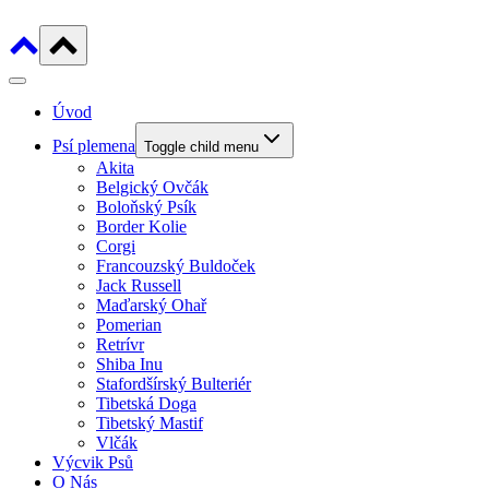
Úvod
Psí plemena
Toggle child menu
Akita
Belgický Ovčák
Boloňský Psík
Border Kolie
Corgi
Francouzský Buldoček
Jack Russell
Maďarský Ohař
Pomerian
Retrívr
Shiba Inu
Stafordšírský Bulteriér
Tibetská Doga
Tibetský Mastif
Vlčák
Výcvik Psů
O Nás