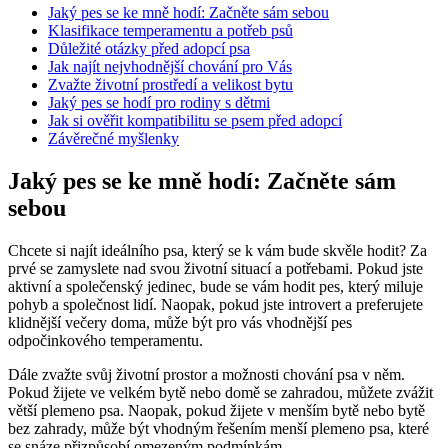
Jaký pes se ke mně hodí: Začněte sám sebou
Klasifikace temperamentu a potřeb psů
Důležité otázky před adopcí psa
Jak najít nejvhodnější chování pro Vás
Zvažte životní prostředí a velikost bytu
Jaký pes se hodí pro rodiny s dětmi
Jak si ověřit kompatibilitu se psem před adopcí
Závěrečné myšlenky
Jaký pes se ke mně hodí: Začněte sám
sebou
Chcete si najít ideálního psa, který se k vám bude skvěle hodit? Za
prvé se zamyslete nad svou životní situací a potřebami. Pokud jste
aktivní a společenský jedinec, bude se vám hodit pes, který miluje
pohyb a společnost lidí. Naopak, pokud jste introvert a preferujete
klidnější večery doma, může být pro vás vhodnější pes
odpočinkového temperamentu.
Dále zvažte svůj životní prostor a možnosti chování psa v něm.
Pokud žijete ve velkém bytě nebo domě se zahradou, můžete zvážit
větší plemeno psa. Naopak, pokud žijete v menším bytě nebo bytě
bez zahrady, může být vhodným řešením menší plemeno psa, které
se snáze přizpůsobí omezeným podmínkám.