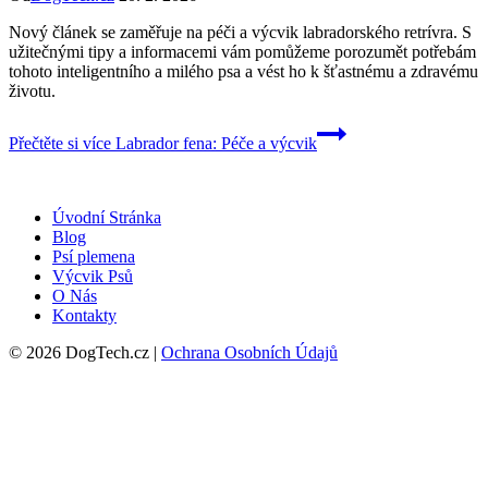
Nový článek se zaměřuje na péči a výcvik labradorského retrívra. S
užitečnými tipy a informacemi vám pomůžeme porozumět potřebám
tohoto inteligentního a milého psa a vést ho k šťastnému a zdravému
životu.
Přečtěte si více
Labrador fena: Péče a výcvik
Úvodní Stránka
Blog
Psí plemena
Výcvik Psů
O Nás
Kontakty
© 2026 DogTech.cz |
Ochrana Osobních Údajů