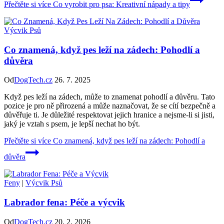
Přečtěte si více
Co vyrobit pro psa: Kreativní nápady a tipy
Výcvik Psů
Co znamená, když pes leží na zádech: Pohodlí a
důvěra
Od
DogTech.cz
26. 7. 2025
Když pes leží na zádech, může to znamenat pohodlí a důvěru. Tato
pozice je pro ně přirozená a může naznačovat, že se cítí bezpečně a
důvěřuje ti. Je důležité respektovat jejich hranice a nejsme-li si jisti,
jaký je vztah s psem, je lepší nechat ho být.
Přečtěte si více
Co znamená, když pes leží na zádech: Pohodlí a
důvěra
Feny
|
Výcvik Psů
Labrador fena: Péče a výcvik
Od
DogTech.cz
20. 2. 2026