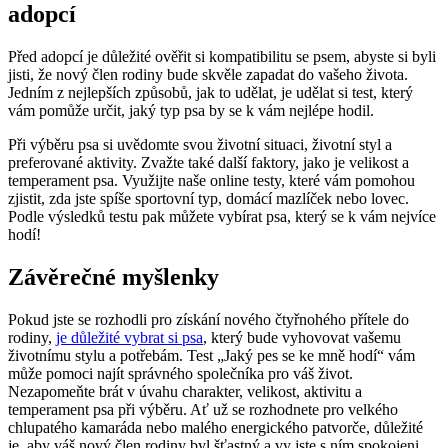
adopcí
Před adopcí je důležité ověřit si kompatibilitu se psem, abyste si byli
jisti, že nový člen rodiny bude skvěle zapadat do vašeho života.
Jedním z nejlepších způsobů, jak to udělat, je udělat si test, který
vám pomůže určit, jaký typ psa by se k vám nejlépe hodil.
Při výběru psa si uvědomte svou životní situaci, životní styl a
preferované aktivity. Zvažte také další faktory, jako je velikost a
temperament psa. Využijte naše online testy, které vám pomohou
zjistit, zda jste spíše sportovní typ, domácí mazlíček nebo lovec.
Podle výsledků testu pak můžete vybírat psa, který se k vám nejvíce
hodí!
Závěrečné myšlenky
Pokud jste se rozhodli pro získání nového čtyřnohého přítele do
rodiny,
je důležité vybrat si psa
, který bude vyhovovat vašemu
životnímu stylu a potřebám. Test „Jaký pes se ke mně hodí“ vám
může pomoci najít správného společníka pro váš život.
Nezapomeňte brát v úvahu charakter, velikost, aktivitu a
temperament psa při výběru. Ať už se rozhodnete pro velkého
chlupatého kamaráda nebo malého energického patvorče, důležité
je, aby váš nový člen rodiny byl šťastný a vy jste s ním spokojeni.