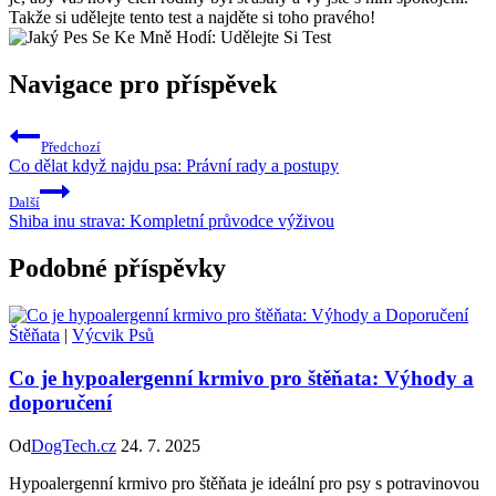
Takže si udělejte tento test a najděte si toho pravého!
Navigace pro příspěvek
Předchozí
Co dělat když najdu psa: Právní rady a postupy
Další
Shiba inu strava: Kompletní průvodce výživou
Podobné příspěvky
Štěňata
|
Výcvik Psů
Co je hypoalergenní krmivo pro štěňata: Výhody a
doporučení
Od
DogTech.cz
24. 7. 2025
Hypoalergenní krmivo pro štěňata je ideální pro psy s potravinovou