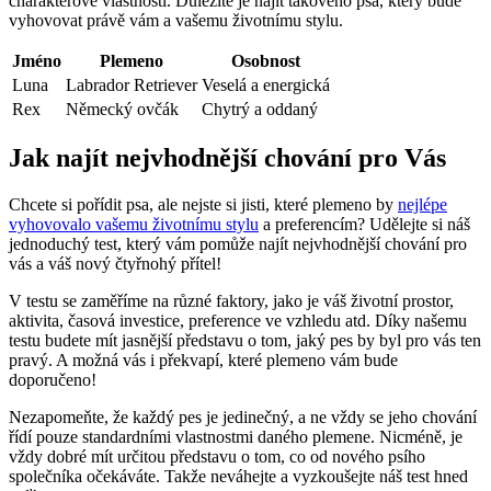
charakterové vlastnosti. Důležité je najít takového psa, který bude
vyhovovat právě vám a vašemu životnímu stylu.
Jméno
Plemeno
Osobnost
Luna
Labrador Retriever
Veselá a energická
Rex
Německý ovčák
Chytrý a oddaný
Jak najít nejvhodnější chování pro Vás
Chcete si pořídit psa, ale nejste si jisti, které plemeno by
nejlépe
vyhovovalo vašemu životnímu stylu
a preferencím? Udělejte si náš
jednoduchý test, který vám pomůže najít nejvhodnější chování pro
vás a váš nový čtyřnohý přítel!
V testu se zaměříme na různé faktory, jako je váš životní prostor,
aktivita, časová investice, preference ve vzhledu atd. Díky našemu
testu budete mít jasnější představu o tom, jaký pes by byl pro vás ten
pravý. A možná vás i překvapí, které plemeno vám bude
doporučeno!
Nezapomeňte, že každý pes je jedinečný, a ne vždy se jeho chování
řídí pouze standardními vlastnostmi daného plemene. Nicméně, je
vždy dobré mít určitou představu o tom, co od nového psího
společníka očekáváte. Takže neváhejte a vyzkoušejte náš test hned