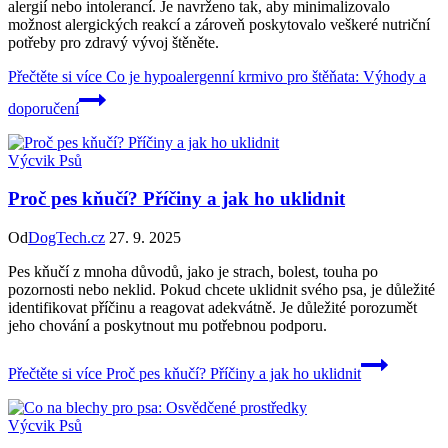
alergií nebo intolerancí. Je navrženo tak, aby minimalizovalo
možnost alergických reakcí a zároveň poskytovalo veškeré nutriční
potřeby pro zdravý vývoj štěněte.
Přečtěte si více
Co je hypoalergenní krmivo pro štěňata: Výhody a
doporučení
Výcvik Psů
Proč pes kňučí? Příčiny a jak ho uklidnit
Od
DogTech.cz
27. 9. 2025
Pes kňučí z mnoha důvodů, jako je strach, bolest, touha po
pozornosti nebo neklid. Pokud chcete uklidnit svého psa, je důležité
identifikovat příčinu a reagovat adekvátně. Je důležité porozumět
jeho chování a poskytnout mu potřebnou podporu.
Přečtěte si více
Proč pes kňučí? Příčiny a jak ho uklidnit
Výcvik Psů