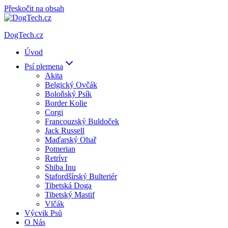
Přeskočit na obsah
DogTech.cz
Úvod
Psí plemena
Akita
Belgický Ovčák
Boloňský Psík
Border Kolie
Corgi
Francouzský Buldoček
Jack Russell
Maďarský Ohař
Pomerian
Retrívr
Shiba Inu
Stafordšírský Bulteriér
Tibetská Doga
Tibetský Mastif
Vlčák
Výcvik Psů
O Nás