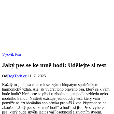
Výcvik Psů
Jaký pes se ke mně hodí: Udělejte si test
Od
DogTech.cz
11. 7. 2025
Každý majitel psa chce mít se svým chlupatým společníkem
harmonický vztah. Ale jak vybrat toho pravého psa, který se k vám
bude hodit? Nechcete se přeci rozhodnout jen podle vzhledu nebo
módního trendu. Naštěstí existuje jednoduchý test, který vám
pomůže nalézt ideálního společníka pro váš život. Připravte se na
zkoušku „Jaký pes se ke mně hodí“ a buďte si jistí, že si vyberete
psa, který bude skvěle ladit s vaší osobností a životním stylem.