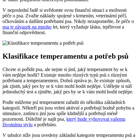
V neposlední řadě si uvědomte svou finanční situaci a možnosti
péče o psa. Zvažte náklady spojené s krmením, veterinární péčí,
očkováním a dalšími potřebami psa. Nikdy nezapomeňte, že péče o
psa je závazek na mnoho
let, který vyžaduje lásku, trpělivost a
finanční odpovědnost.
Klasifikace temperamentu a potřeb psů
Chcete si pořídit psa, ale nejste si jistí, jaký temperament by se k
vám nejlépe hodil? Existuje mnoho různých typů psů s různými
potřebami a temperamentem. Dobrá zpráva je, že existuje způsob,
jak zjistit, jaký pes by se k vám mohl hodit nejlépe. Udělejte si náš
jednoduchý test a zjistěte, jaký pes by se k vám mohl hodit nejlépe.
Podle můžeme psí temperament zařadit do několika základních
kategorií. Někteří psi jsou velmi aktivní a potřebují hodně pohybu a
stimulace, zatímco jiní jsou spíše klidnější a potřebují méně
pozornosti. Důležité je najít psa,
který bude vyhovovat vašemu
životnímu stylu
a potřebám.
V tabulce níže jsou uvedeny základní kategorie temperamentu psů a