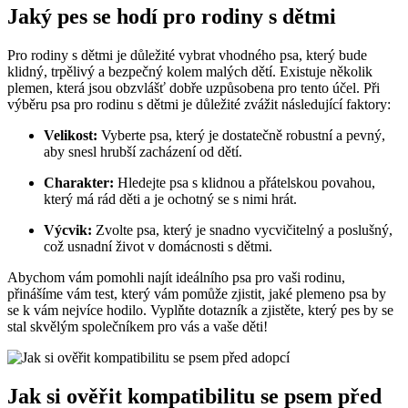
Jaký pes se hodí pro rodiny s dětmi
Pro rodiny s dětmi je důležité vybrat vhodného psa, který bude
klidný, trpělivý a bezpečný kolem malých dětí. Existuje několik
plemen, která jsou obzvlášť dobře uzpůsobena pro tento účel. Při
výběru psa pro rodinu s dětmi je důležité zvážit následující faktory:
Velikost:
Vyberte psa, který je dostatečně robustní a pevný,
aby snesl hrubší zacházení od dětí.
Charakter:
Hledejte psa s klidnou a přátelskou povahou,
který má rád děti a je ochotný se s nimi hrát.
Výcvik:
Zvolte psa, který je snadno vycvičitelný a poslušný,
což usnadní život v domácnosti s dětmi.
Abychom vám pomohli najít ideálního psa pro vaši rodinu,
přinášíme vám test, který vám pomůže zjistit, jaké plemeno psa by
se k vám nejvíce hodilo. Vyplňte dotazník a zjistěte, který pes by se
stal skvělým společníkem pro vás a vaše děti!
Jak si ověřit kompatibilitu se psem před