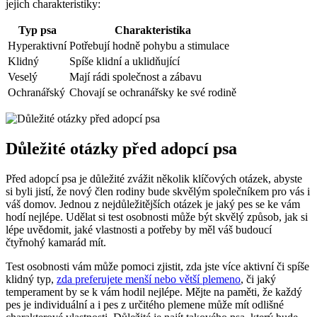
jejich charakteristiky:
Typ psa
Charakteristika
Hyperaktivní
Potřebují hodně pohybu a stimulace
Klidný
Spíše klidní a uklidňující
Veselý
Mají rádi společnost a zábavu
Ochranářský
Chovají se ochranářsky ke své rodině
Důležité otázky před adopcí psa
Před adopcí psa je důležité zvážit několik klíčových otázek, abyste
si byli jistí, že nový člen rodiny bude skvělým společníkem pro vás i
váš domov. Jednou z nejdůležitějších otázek je jaký pes se ke vám
hodí nejlépe. Udělat si test osobnosti může být skvělý způsob, jak si
lépe uvědomit, jaké vlastnosti a potřeby by měl váš budoucí
čtyřnohý kamarád mít.
Test osobnosti vám může pomoci zjistit, zda jste více aktivní či spíše
klidný typ,
zda preferujete menší nebo větší plemeno
, či jaký
temperament by se k vám hodil nejlépe. Mějte na paměti, že každý
pes je individuální a i pes z určitého plemene může mít odlišné