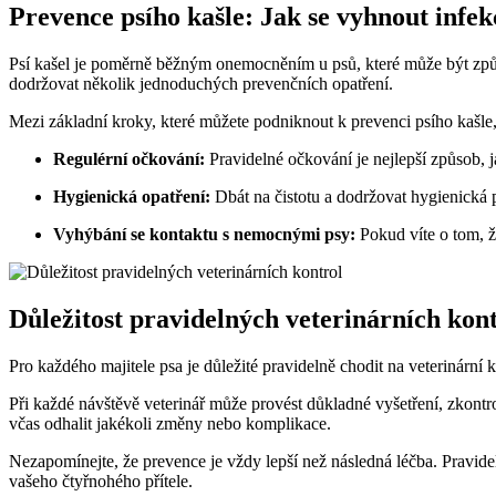
Prevence psího kašle: Jak se vyhnout infek
Psí kašel je poměrně běžným onemocněním u psů, které může být způ
dodržovat několik jednoduchých prevenčních opatření.
Mezi základní kroky, které můžete podniknout k prevenci psího kašle, 
Regulérní očkování:
Pravidelné očkování je nejlepší způsob, j
Hygienická opatření:
Dbát na čistotu a dodržovat hygienická p
Vyhýbání se kontaktu s nemocnými psy:
Pokud víte o tom, ž
Důležitost pravidelných veterinárních kon
Pro každého majitele psa je důležité pravidelně chodit na veterinární
Při každé návštěvě veterinář může provést důkladné vyšetření, zkontr
včas odhalit jakékoli změny nebo komplikace.
Nezapomínejte, že prevence je vždy lepší než následná léčba. Pravid
vašeho čtyřnohého přítele.