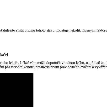
t důležité zjistit příčinu tohoto stavu. Existuje několik možných faktor
 kašel
inárního lékaře. Lékař vám může doporučit vhodnou léčbu, například antib
ní psa v dobré kondici prostřednictvím pravidelného cvičení a vyvážen