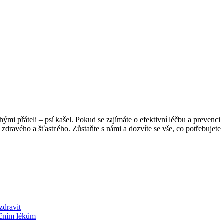
i přáteli – psí kašel. Pokud se zajímáte o efektivní léčbu a prevenci 
dravého a šťastného. Zůstaňte s námi a dozvíte se vše, co potřebujete 
zdravit
dičním lékům