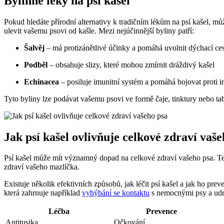
Bylinné léky na psí kašel
Pokud hledáte přírodní alternativy k tradičním lékům na psí kašel, můž
ulevit vašemu psovi od kašle. Mezi nejúčinnější byliny patří:
Šalvěj
– má protizánětlivé účinky a pomáhá uvolnit dýchací ce
Podběl
– obsahuje slizy, které mohou zmírnit dráždivý kašel
Echinacea
– posiluje imunitní systém a pomáhá bojovat proti 
Tyto byliny lze podávat vašemu psovi ve formě čaje, tinktury nebo tab
Jak psí kašel ovlivňuje celkové zdraví vaše
Psí kašel může mít významný dopad na celkové zdraví vašeho psa. Ten
zdraví vašeho mazlíčka.
Existuje několik efektivních způsobů, jak léčit psí kašel a jak ho prev
která zahrnuje například
vyhýbání se kontaktu
s nemocnými psy a udrž
Léčba
Prevence
Antitusika
Očkování