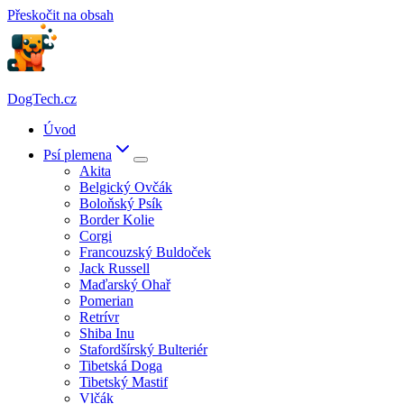
Přeskočit na obsah
DogTech.cz
Úvod
Psí plemena
Akita
Belgický Ovčák
Boloňský Psík
Border Kolie
Corgi
Francouzský Buldoček
Jack Russell
Maďarský Ohař
Pomerian
Retrívr
Shiba Inu
Stafordšírský Bulteriér
Tibetská Doga
Tibetský Mastif
Vlčák