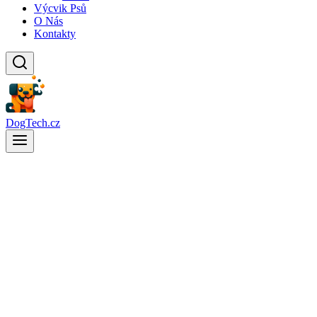
Výcvik Psů
O Nás
Kontakty
DogTech.cz