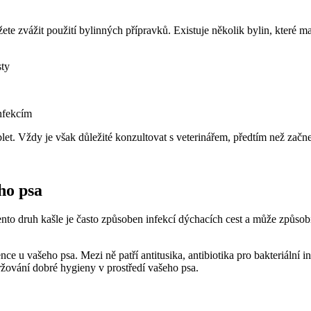
ete zvážit použití bylinných přípravků. Existuje několik bylin, které ma
sty
infekcím
let. Vždy je však důležité konzultovat s veterinářem, předtím než začne
ho psa
to druh kašle je často způsoben infekcí dýchacích cest a může způsobi
ence u vašeho psa. Mezi ně patří antitusika, antibiotika pro bakteriální
ování dobré hygieny v prostředí vašeho psa.