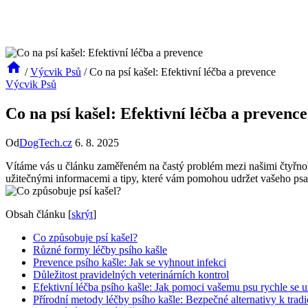
/
Výcvik Psů
/
Co na psí kašel: Efektivní léčba a prevence
Výcvik Psů
Co na psí kašel: Efektivní léčba a prevence
Od
DogTech.cz
6. 8. 2025
Vítáme vás u článku zaměřeném na častý problém mezi našimi čtyřnohým
užitečnými informacemi a tipy, které vám pomohou udržet vašeho psa z
Obsah článku
[
skrýt
]
Co způsobuje psí kašel?
Různé formy léčby psího kašle
Prevence psího kašle: Jak se vyhnout infekci
Důležitost pravidelných veterinárních kontrol
Efektivní léčba psího kašle: Jak pomoci vašemu psu rychle se u
Přírodní metody léčby psího kašle: Bezpečné alternativy k tra