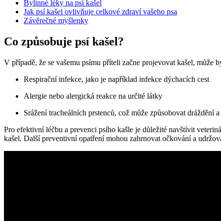
Bylinné léky na psí kašel
Jak psí kašel ovlivňuje celkové zdraví vašeho psa
Závěrečné myšlenky
Co způsobuje psí kašel?
V případě, že se vašemu psímu příteli začne projevovat kašel, může bý
Respirační infekce, jako je například infekce dýchacích cest
Alergie nebo alergická reakce na určité látky
Srážení tracheálních prstenců, což může způsobovat dráždění a
Pro efektivní léčbu a prevenci psího kašle je důležité navštívit veter
kašel. Další preventivní opatření mohou zahrnovat očkování a udržová