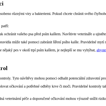
ci
sobeno různými viry a bakteriemi. Pokud chcete chránit svého čtyřno
patří:
ak ochránit vašeho psa před psím kašlem. Navštivte veterináře a ujistět
ravidla může také pomoci zabránit šíření psího kašle. Pravidelné mytí 
e nějaký pes v okolí trpí psím kašlem, je nejlepší se mu vyhýbat,
abyste
trol
 kontroly. Tyto návštěvy mohou pomoci odhalit potenciální zdravotní pro
olovat očkování a potřebné odběry krve či moči. Pravidelné kontroly ta
elná veterinární péče a doporučené očkování mohou výrazně snížit rizi