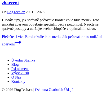
zbarvení
Od
DogTech.cz
20. 11. 2025
Hledáte tipy, jak správně pečovat o border kolie blue merle? Toto
unikátní zbarvení potřebuje speciální péči a pozornost. Naučte se
správné postupy a udržujte svého chlupáče v optimálním stavu.
Přečtěte si více
Border kolie blue merle: Jak pečovat o toto unikátní
zbarvení
Úvodní Stránka
Blog
Psí plemena
Výcvik Psů
O Nás
Kontakty
© 2026 DogTech.cz |
Ochrana Osobních Údajů