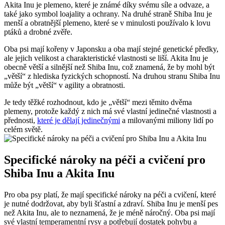
Akita Inu je plemeno, které je známé díky svému síle a odvaze, a
také jako symbol loajality a ochrany. Na druhé straně Shiba Inu je
menší a obratnější plemeno, které se v minulosti používalo k lovu
ptáků a drobné zvěře.
Oba psi mají kořeny v Japonsku a oba mají stejné genetické předky,
ale jejich velikost a charakteristické vlastnosti se liší. Akita Inu je
obecně větší a silnější než Shiba Inu, což znamená, že by mohl být
„větší“ z hlediska fyzických schopností. Na druhou stranu Shiba Inu
může být „větší“ v agility a obratnosti.
Je tedy těžké rozhodnout, kdo je „větší“ mezi těmito dvěma
plemeny, protože každý z nich má své vlastní jedinečné vlastnosti a
přednosti,
které je dělají jedinečnými
a milovanými miliony lidí po
celém světě.
Specifické nároky na péči a cvičení pro
Shiba Inu a Akita Inu
Pro oba psy platí, že mají specifické nároky na péči a cvičení, které
je nutné dodržovat, aby byli šťastní a zdraví. Shiba Inu je menší pes
než Akita Inu, ale to neznamená, že je méně náročný. Oba psi mají
své vlastní temperamentní rysy a potřebují dostatek pohybu a