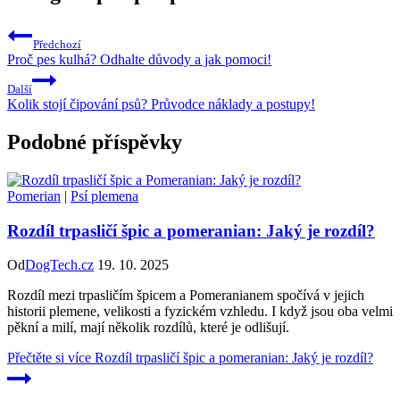
Předchozí
Proč pes kulhá? Odhalte důvody a jak pomoci!
Další
Kolik stojí čipování psů? Průvodce náklady a postupy!
Podobné příspěvky
Pomerian
|
Psí plemena
Rozdíl trpasličí špic a pomeranian: Jaký je rozdíl?
Od
DogTech.cz
19. 10. 2025
Rozdíl mezi trpasličím špicem a Pomeranianem spočívá v jejich
historii plemene, velikosti a fyzickém vzhledu. I když jsou oba velmi
pěkní a milí, mají několik rozdílů, které je odlišují.
Přečtěte si více
Rozdíl trpasličí špic a pomeranian: Jaký je rozdíl?