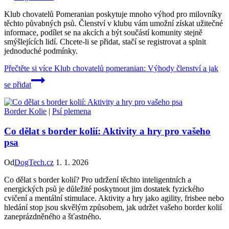
Klub chovatelů Pomeranian poskytuje mnoho výhod pro milovníky
těchto půvabných psů. Členství v klubu vám umožní získat užitečné
informace, podílet se na akcích a být součástí komunity stejně
smýšlejících lidí. Chcete-li se přidat, stačí se registrovat a splnit
jednoduché podmínky.
Přečtěte si více
Klub chovatelů pomeranian: Výhody členství a jak
se přidat
Border Kolie
|
Psí plemena
Co dělat s border kolií: Aktivity a hry pro vašeho
psa
Od
DogTech.cz
1. 1. 2026
Co dělat s border kolií? Pro udržení těchto inteligentních a
energických psů je důležité poskytnout jim dostatek fyzického
cvičení a mentální stimulace. Aktivity a hry jako agility, frisbee nebo
hledání stop jsou skvělým způsobem, jak udržet vašeho border kolií
zaneprázdněného a šťastného.