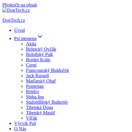
Přeskočit na obsah
DogTech.cz
Úvod
Psí plemena
Akita
Belgický Ovčák
Boloňský Psík
Border Kolie
Corgi
Francouzský Buldoček
Jack Russell
Maďarský Ohař
Pomerian
Retrívr
Shiba Inu
Stafordšírský Bulteriér
Tibetská Doga
Tibetský Mastif
Vlčák
Výcvik Psů
O Nás