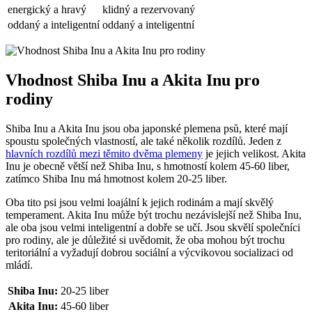
energický a hravý
klidný a rezervovaný
oddaný a inteligentní
oddaný a inteligentní
Vhodnost Shiba Inu a Akita Inu pro
rodiny
Shiba Inu a Akita Inu jsou oba japonské plemena psů, které mají
spoustu společných vlastností, ale také několik rozdílů. Jeden z
hlavních rozdílů
mezi těmito dvěma plemeny
je jejich velikost. Akita
Inu je obecně větší než Shiba Inu, s hmotností kolem 45-60 liber,
zatímco Shiba Inu má hmotnost kolem 20-25 liber.
Oba tito psi jsou velmi loajální k jejich rodinám a mají skvělý
temperament. Akita Inu může být trochu nezávislejší než Shiba Inu,
ale oba jsou velmi inteligentní a dobře se učí. Jsou skvělí společníci
pro rodiny, ale je důležité si uvědomit, že oba mohou být trochu
teritoriální a vyžadují dobrou sociální a výcvikovou socializaci od
mládí.
Shiba Inu:
20-25 liber
Akita Inu:
45-60 liber