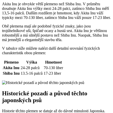
Akita Inu je obvykle větší plemeno než Shiba Inu. V průměru
dosahuje Akita Inu výšky mezi 24-28 palci, zatímco Shiba Inu měří
13,5-16 palců. Dalším rozdílem je hmotnost, kdy Akita Inu váží
typicky mezi 70-130 liber, zatímco Shiba Inu váží pouze 17-23 liber.
Obě plemena mají ale podobné fyzické znaky, jako jsou
trojúhelníkové uši, špičaté ocasy a hustá srst. Akita Inu je většinou
robustnější a má silnější postavu než Shiba Inu. Naopak, Shiba Inu
má jemnější a elegantnější stavbu těla.
V tabulce níže můžete nalézt další detailní srovnání fyzických
charakteristik obou plemen:
Plemeno
Výška
Hmotnost
Akita Inu
24-28 palců
70-130 liber
Shiba Inu
13.5-16 palců
17-23 liber
Historické pozadí a původ těchto
japonských psů
Historie těchto plemen se datuje až do dávné minulosti Japonska.