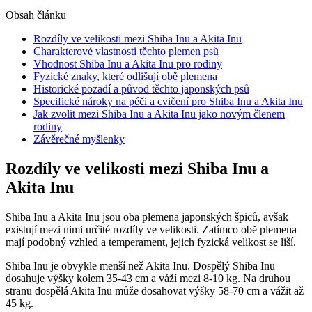
Obsah článku
Rozdíly ve velikosti mezi Shiba Inu a Akita Inu
Charakterové vlastnosti těchto plemen psů
Vhodnost Shiba Inu a Akita Inu pro rodiny
Fyzické znaky, které odlišují obě plemena
Historické pozadí a původ těchto japonských psů
Specifické nároky na péči a cvičení pro Shiba Inu a Akita Inu
Jak zvolit mezi Shiba Inu a Akita Inu jako novým členem
rodiny
Závěrečné myšlenky
Rozdíly ve velikosti mezi Shiba Inu a
Akita Inu
Shiba Inu a Akita Inu jsou oba plemena japonských špiců, avšak
existují mezi nimi určité rozdíly ve velikosti. Zatímco obě plemena
mají podobný vzhled a temperament, jejich fyzická velikost se liší.
Shiba Inu je obvykle menší než Akita Inu. Dospělý Shiba Inu
dosahuje výšky kolem 35-43 cm a váží mezi 8-10 kg. Na druhou
stranu dospělá Akita Inu může dosahovat výšky 58-70 cm a vážit až
45 kg.