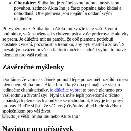
Charakter:
Shiba Inu je známý svou hrdou a nezávislou
povahou, zatímco Akita Inu je často popsána jako klidná a
odhodlaná. Obě plemena jsou loajální a oddaní svým
majitelům.
Při výběru mezi Shiba Inu a Akita Inu zvažte také vaše životní
podmínky, vaše zkušenosti s chovem psů a vaše preferované aktivity
se psem. Je důležité mít na paměti, že obě plemena potřebují
dostatek cvičení, pozornosti a tréninku, aby byli šťastní a zdraví. S
rozsáhlým zvážením všech faktorů můžete snadněji vybrat to pravé
plemeno pro vaši rodinu.
Závěrečné myšlenky
Doufáme, že vám náš článek pomohl lépe porozumět rozdílům mezi
plemenem Shiba Inu a Akita Inu. I když oba psi mají své vlastní
jedinečné charakteristiky,
je důležité vybrat
to pravé plemeno pro
vaši rodinu a životní styl. Nyní už máte lepší povědomí o těchto
japánských plemenech a můžete se rozhodnout, který je ten pravý
pro vás. Buďte si jisti, že váš nový čtyřnohý přítel bude skvělým
společníkem pro váš život.
Navigace pro příspěvek