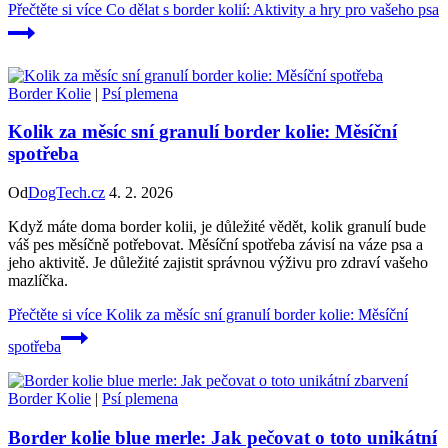
Přečtěte si více
Co dělat s border kolií: Aktivity a hry pro vašeho psa
Border Kolie
|
Psí plemena
Kolik za měsíc sní granulí border kolie: Měsíční
spotřeba
Od
DogTech.cz
4. 2. 2026
Když máte doma border kolii, je důležité vědět, kolik granulí bude
váš pes měsíčně potřebovat. Měsíční spotřeba závisí na váze psa a
jeho aktivitě. Je důležité zajistit správnou výživu pro zdraví vašeho
mazlíčka.
Přečtěte si více
Kolik za měsíc sní granulí border kolie: Měsíční
spotřeba
Border Kolie
|
Psí plemena
Border kolie blue merle: Jak pečovat o toto unikátní