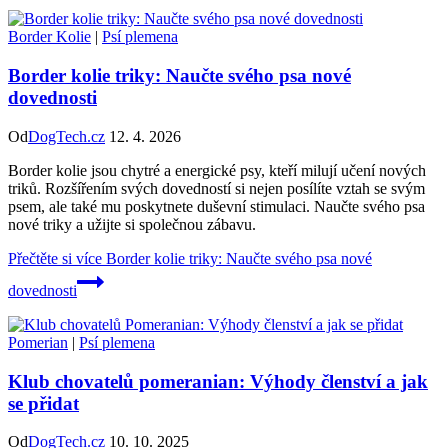
Border Kolie
|
Psí plemena
Border kolie triky: Naučte svého psa nové
dovednosti
Od
DogTech.cz
12. 4. 2026
Border kolie jsou chytré a energické psy, kteří milují učení nových
triků. Rozšířením svých dovedností si nejen posílíte vztah se svým
psem, ale také mu poskytnete duševní stimulaci. Naučte svého psa
nové triky a užijte si společnou zábavu.
Přečtěte si více
Border kolie triky: Naučte svého psa nové
dovednosti
Pomerian
|
Psí plemena
Klub chovatelů pomeranian: Výhody členství a jak
se přidat
Od
DogTech.cz
10. 10. 2025