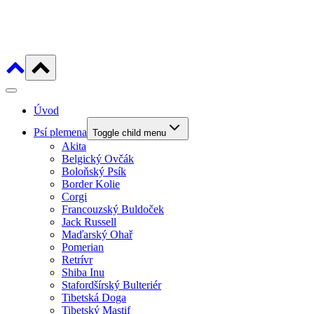
Úvod
Psí plemena
Toggle child menu
Akita
Belgický Ovčák
Boloňský Psík
Border Kolie
Corgi
Francouzský Buldoček
Jack Russell
Maďarský Ohař
Pomerian
Retrívr
Shiba Inu
Stafordšírský Bulteriér
Tibetská Doga
Tibetský Mastif