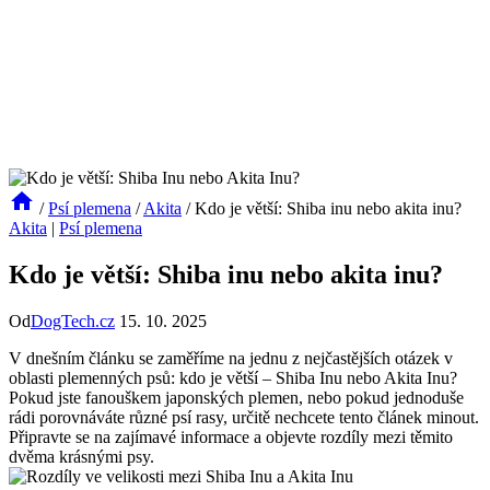
/
Psí plemena
/
Akita
/
Kdo je větší: Shiba inu nebo akita inu?
Akita
|
Psí plemena
Kdo je větší: Shiba inu nebo akita inu?
Od
DogTech.cz
15. 10. 2025
V dnešním článku se zaměříme na jednu z nejčastějších otázek v
oblasti plemenných psů: kdo je větší – Shiba Inu nebo Akita Inu?
Pokud jste fanouškem japonských plemen, nebo pokud jednoduše
rádi porovnáváte různé psí rasy, určitě nechcete tento článek minout.
Připravte se na zajímavé informace a objevte rozdíly mezi těmito
dvěma krásnými psy.