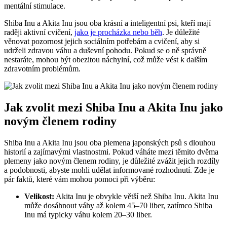
mentální stimulace.
Shiba Inu a Akita Inu jsou oba krásní a inteligentní psi, kteří mají
raději aktivní cvičení,
jako je procházka nebo běh
. Je důležité
věnovat pozornost jejich sociálním potřebám a cvičení, aby si
udrželi zdravou váhu a duševní pohodu. Pokud se o ně správně
nestaráte, mohou být obezitou náchylní, což může vést k dalším
zdravotním problémům.
Jak zvolit mezi Shiba Inu a Akita Inu jako
novým členem rodiny
Shiba Inu a Akita Inu jsou oba plemena japonských psů s dlouhou
historií a zajímavými vlastnostmi. Pokud váháte mezi těmito dvěma
plemeny jako novým členem rodiny, je důležité zvážit jejich rozdíly
a podobnosti, abyste mohli udělat informované rozhodnutí. Zde je
pár faktů, které vám mohou pomoci při výběru:
Velikost:
Akita Inu je obvykle větší než Shiba Inu. Akita Inu
může dosáhnout váhy až kolem 45–70 liber, zatímco Shiba
Inu má typicky váhu kolem 20–30 liber.