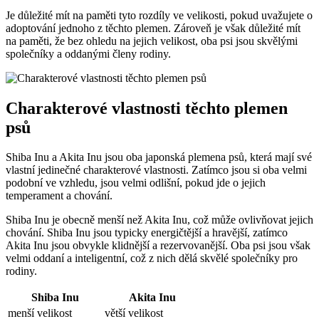
Je důležité mít na paměti tyto rozdíly ve velikosti, pokud uvažujete o
adoptování jednoho z těchto plemen. Zároveň je však důležité mít
na paměti, že bez ohledu na jejich velikost, oba psi jsou skvělými
společníky a oddanými členy rodiny.
Charakterové vlastnosti těchto plemen
psů
Shiba Inu a Akita Inu jsou oba japonská plemena psů, která mají své
vlastní jedinečné charakterové vlastnosti. Zatímco jsou si oba velmi
podobní ve vzhledu, jsou velmi odlišní, pokud jde o jejich
temperament a chování.
Shiba Inu je obecně menší než Akita Inu, což může ovlivňovat jejich
chování. Shiba Inu jsou typicky energičtější a hravější, zatímco
Akita Inu jsou obvykle klidnější a rezervovanější. Oba psi jsou však
velmi oddaní a inteligentní, což z nich dělá skvělé společníky pro
rodiny.
Shiba Inu
Akita Inu
menší velikost
větší velikost