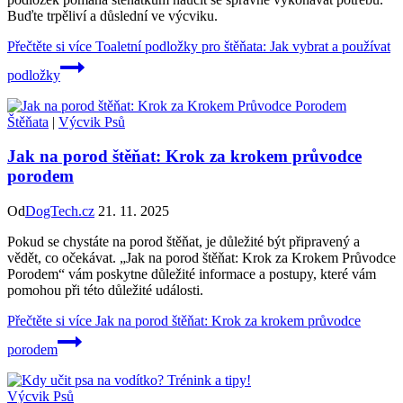
Buďte trpěliví a důslední ve výcviku.
Přečtěte si více
Toaletní podložky pro štěňata: Jak vybrat a používat
podložky
Štěňata
|
Výcvik Psů
Jak na porod štěňat: Krok za krokem průvodce
porodem
Od
DogTech.cz
21. 11. 2025
Pokud se chystáte na porod štěňat, je důležité být připravený a
vědět, co očekávat. „Jak na porod štěňat: Krok za Krokem Průvodce
Porodem“ vám poskytne důležité informace a postupy, které vám
pomohou při této důležité události.
Přečtěte si více
Jak na porod štěňat: Krok za krokem průvodce
porodem
Výcvik Psů