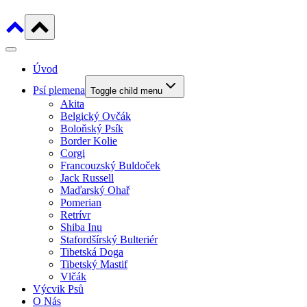
Úvod
Psí plemena
Toggle child menu
Akita
Belgický Ovčák
Boloňský Psík
Border Kolie
Corgi
Francouzský Buldoček
Jack Russell
Maďarský Ohař
Pomerian
Retrívr
Shiba Inu
Stafordšírský Bulteriér
Tibetská Doga
Tibetský Mastif
Vlčák
Výcvik Psů
O Nás