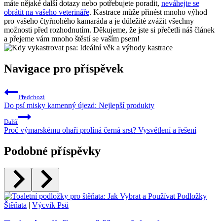
máte nějaké další dotazy nebo potřebujete poradit,
neváhejte se
obrátit na vašeho veterináře
. Kastrace může přinést mnoho výhod
pro vašeho čtyřnohého kamaráda a je důležité zvážit všechny
možnosti před rozhodnutím. Děkujeme, že jste si přečetli náš článek
a přejeme vám mnoho štěstí se vaším psem!
Navigace pro příspěvek
Předchozí
Do psí misky kamenný újezd: Nejlepší produkty
Další
Proč výmarskému ohaři prolíná černá srst? Vysvětlení a řešení
Podobné příspěvky
Štěňata
|
Výcvik Psů