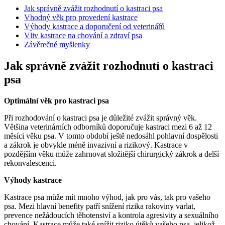
Jak správně zvážit rozhodnutí o kastraci psa
Vhodný věk pro provedení kastrace
Výhody kastrace a doporučení od veterinářů
Vliv kastrace na chování a zdraví psa
Závěrečné myšlenky
Jak správně zvážit rozhodnutí o kastraci
psa
Optimální věk pro kastraci psa
Při rozhodování o kastraci psa je důležité zvážit správný věk.
Většina veterinárních odborníků doporučuje kastraci mezi 6 až 12
měsíci věku psa. V tomto období ještě nedosáhl pohlavní dospělosti
a zákrok je obvykle méně invazivní a rizikový. Kastrace v
pozdějším věku může zahrnovat složitější chirurgický zákrok a delší
rekonvalescenci.
Výhody kastrace
Kastrace psa může mít mnoho výhod, jak pro vás, tak pro vašeho
psa. Mezi hlavní benefity patří snížení rizika rakoviny varlat,
prevence nežádoucích těhotenství a kontrola agresivity a sexuálního
chování. Kastrace může také snížit riziko útěků vašeho psa, jelikož