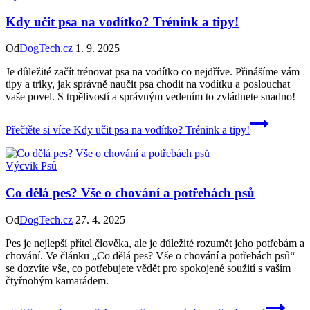
Kdy učit psa na vodítko? Trénink a tipy!
Od
DogTech.cz
1. 9. 2025
Je důležité začít trénovat psa na vodítko co nejdříve. Přinášíme vám
tipy a triky, jak správně naučit psa chodit na vodítku a poslouchat
vaše povel. S trpělivostí a správným vedením to zvládnete snadno!
Přečtěte si více
Kdy učit psa na vodítko? Trénink a tipy!
Výcvik Psů
Co dělá pes? Vše o chování a potřebách psů
Od
DogTech.cz
27. 4. 2025
Pes je nejlepší přítel člověka, ale je důležité rozumět jeho potřebám a
chování. Ve článku „Co dělá pes? Vše o chování a potřebách psů“
se dozvíte vše, co potřebujete vědět pro spokojené soužití s vaším
čtyřnohým kamarádem.