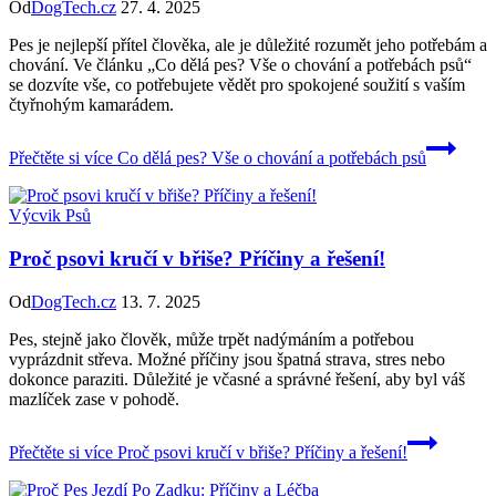
Od
DogTech.cz
27. 4. 2025
Pes je nejlepší přítel člověka, ale je důležité rozumět jeho potřebám a
chování. Ve článku „Co dělá pes? Vše o chování a potřebách psů“
se dozvíte vše, co potřebujete vědět pro spokojené soužití s vaším
čtyřnohým kamarádem.
Přečtěte si více
Co dělá pes? Vše o chování a potřebách psů
Výcvik Psů
Proč psovi kručí v břiše? Příčiny a řešení!
Od
DogTech.cz
13. 7. 2025
Pes, stejně jako člověk, může trpět nadýmáním a potřebou
vyprázdnit střeva. Možné příčiny jsou špatná strava, stres nebo
dokonce paraziti. Důležité je včasné a správné řešení, aby byl váš
mazlíček zase v pohodě.
Přečtěte si více
Proč psovi kručí v břiše? Příčiny a řešení!