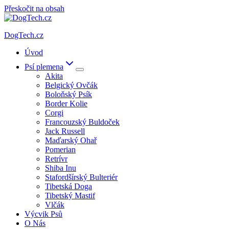
Přeskočit na obsah
DogTech.cz
Úvod
Psí plemena
Akita
Belgický Ovčák
Boloňský Psík
Border Kolie
Corgi
Francouzský Buldoček
Jack Russell
Maďarský Ohař
Pomerian
Retrívr
Shiba Inu
Stafordšírský Bulteriér
Tibetská Doga
Tibetský Mastif
Vlčák
Výcvik Psů
O Nás