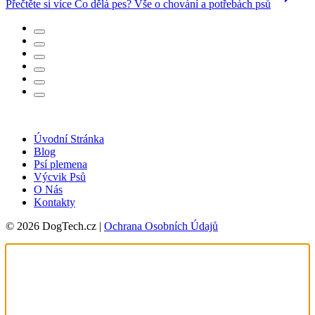
Přečtěte si více
Co dělá pes? Vše o chování a potřebách psů
Úvodní Stránka
Blog
Psí plemena
Výcvik Psů
O Nás
Kontakty
© 2026 DogTech.cz |
Ochrana Osobních Údajů