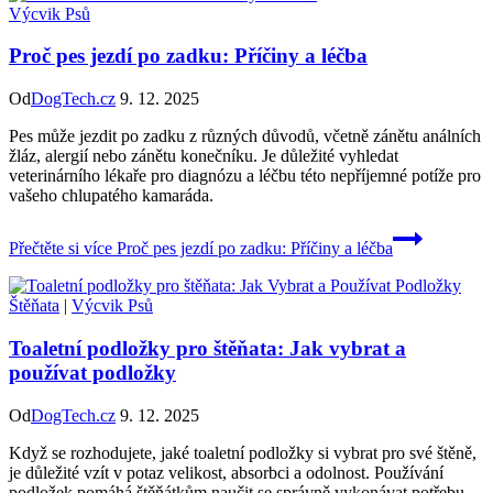
Výcvik Psů
Proč pes jezdí po zadku: Příčiny a léčba
Od
DogTech.cz
9. 12. 2025
Pes může jezdit po zadku z různých důvodů, včetně zánětu análních
žláz, alergií nebo zánětu konečníku. Je důležité vyhledat
veterinárního lékaře pro diagnózu a léčbu této nepříjemné potíže pro
vašeho chlupatého kamaráda.
Přečtěte si více
Proč pes jezdí po zadku: Příčiny a léčba
Štěňata
|
Výcvik Psů
Toaletní podložky pro štěňata: Jak vybrat a
používat podložky
Od
DogTech.cz
9. 12. 2025
Když se rozhodujete, jaké toaletní podložky si vybrat pro své štěně,
je důležité vzít v potaz velikost, absorbci a odolnost. Používání
podložek pomáhá štěňátkům naučit se správně vykonávat potřebu.