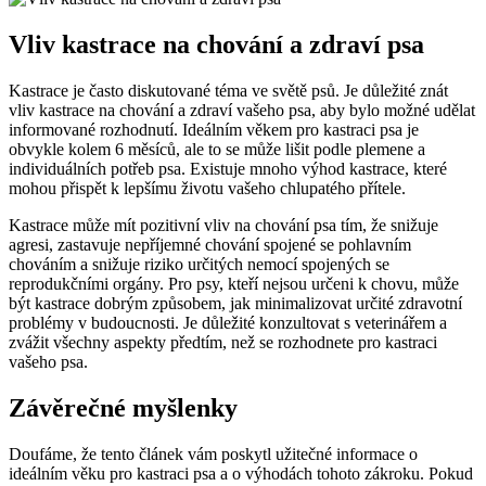
Vliv kastrace na chování a zdraví psa
Kastrace je často diskutované téma ve světě psů. Je důležité znát
vliv kastrace na chování a zdraví vašeho psa, aby bylo možné udělat
informované rozhodnutí. Ideálním věkem pro kastraci psa je
obvykle kolem 6 měsíců, ale to se může lišit podle plemene a
individuálních potřeb psa. Existuje mnoho výhod kastrace, které
mohou přispět k lepšímu životu vašeho chlupatého přítele.
Kastrace může mít pozitivní vliv na chování psa tím, že snižuje
agresi, zastavuje nepříjemné chování spojené se pohlavním
chováním a snižuje riziko určitých nemocí spojených se
reprodukčními orgány. Pro psy, kteří nejsou určeni k chovu, může
být kastrace dobrým způsobem, jak minimalizovat určité zdravotní
problémy v budoucnosti. Je důležité konzultovat s veterinářem a
zvážit všechny aspekty předtím, než se rozhodnete pro kastraci
vašeho psa.
Závěrečné myšlenky
Doufáme, že tento článek vám poskytl užitečné informace o
ideálním věku pro kastraci psa a o výhodách tohoto zákroku. Pokud