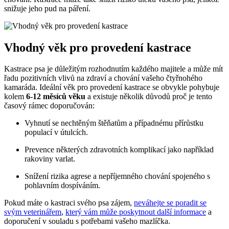
snižuje jeho pud na páření.
Vhodný věk pro provedení kastrace
Kastrace psa je důležitým rozhodnutím každého majitele a může mít
řadu pozitivních vlivů na zdraví a chování vašeho čtyřnohého
kamaráda. Ideální věk pro provedení kastrace se obvykle pohybuje
kolem
6-12 měsíců věku
a existuje několik důvodů proč je tento
časový rámec doporučován:
Vyhnutí se nechtěným štěňatům a případnému přírůstku
populací v útulcích.
Prevence některých zdravotních komplikací jako například
rakoviny varlat.
Snížení rizika agrese a nepříjemného chování spojeného s
pohlavním dospíváním.
Pokud máte o kastraci svého psa zájem,
neváhejte se poradit se
svým veterinářem
,
který vám může poskytnout další informace
a
doporučení v souladu s potřebami vašeho mazlíčka.