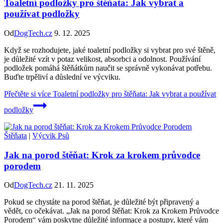
Toaletní podložky pro štěňata: Jak vybrat a
používat podložky
Od
DogTech.cz
9. 12. 2025
Když se rozhodujete, jaké toaletní podložky si vybrat pro své štěně,
je důležité vzít v potaz velikost, absorbci a odolnost. Používání
podložek pomáhá štěňátkům naučit se správně vykonávat potřebu.
Buďte trpěliví a důslední ve výcviku.
Přečtěte si více
Toaletní podložky pro štěňata: Jak vybrat a používat
podložky
Štěňata
|
Výcvik Psů
Jak na porod štěňat: Krok za krokem průvodce
porodem
Od
DogTech.cz
21. 11. 2025
Pokud se chystáte na porod štěňat, je důležité být připravený a
vědět, co očekávat. „Jak na porod štěňat: Krok za Krokem Průvodce
Porodem“ vám poskytne důležité informace a postupy, které vám