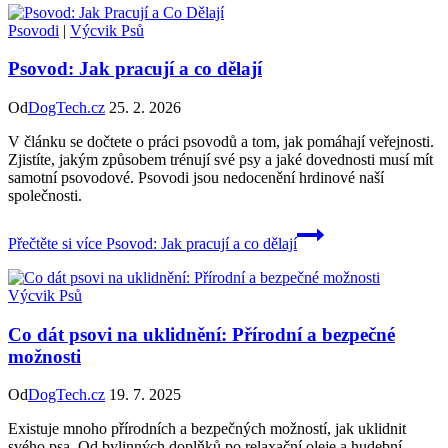
Psovodi
|
Výcvik Psů
Psovod: Jak pracují a co dělají
Od
DogTech.cz
25. 2. 2026
V článku se dočtete o práci psovodů a tom, jak pomáhají veřejnosti.
Zjistíte, jakým způsobem trénují své psy a jaké dovednosti musí mít
samotní psovodové. Psovodi jsou nedocenění hrdinové naší
společnosti.
Přečtěte si více
Psovod: Jak pracují a co dělají
Výcvik Psů
Co dát psovi na uklidnění: Přírodní a bezpečné
možnosti
Od
DogTech.cz
19. 7. 2025
Existuje mnoho přírodních a bezpečných možností, jak uklidnit
svého psa. Od bylinných doplňků po relaxační oleje a hudební