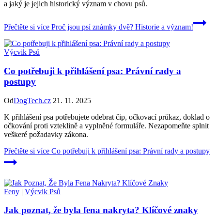
a jaký je jejich historický význam v chovu psů.
Přečtěte si více
Proč jsou psí známky dvě? Historie a význam!
Výcvik Psů
Co potřebuji k přihlášení psa: Právní rady a
postupy
Od
DogTech.cz
21. 11. 2025
K přihlášení psa potřebujete odebrat čip, očkovací průkaz, doklad o
očkování proti vzteklině a vyplněné formuláře. Nezapomeňte splnit
veškeré požadavky zákona.
Přečtěte si více
Co potřebuji k přihlášení psa: Právní rady a postupy
Feny
|
Výcvik Psů
Jak poznat, že byla fena nakryta? Klíčové znaky