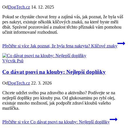
Od
DogTech.cz
14. 12. 2025
Pokud se chystáte chovat feny a zajímá vás, jak poznat, že byla váš
pes nakryt, existuje několik klíčových znaků, na které byste měli
dbát. Správné pozorování a znalost těchto příznaků vám pomohou
učinit informované rozhodnutí.
Přečtěte si více
Jak poznat, že byla fena nakryta? Klíčové znaky
Výcvik Psů
Co dávat psovi na klouby: Nejlepší doplňky
Od
DogTech.cz
22. 3. 2026
Chcete udržet svého psa zdravého a aktivního? Podívejte se na
nejlepší doplňky pro klouby psa. Od glukosaminu po rybí olej,
existuje mnoho možností, jak podpořit zdraví kloubů vašeho
mazlíčka.
Přečtěte si více
Co dávat psovi na klouby: Nejlepší doplňky