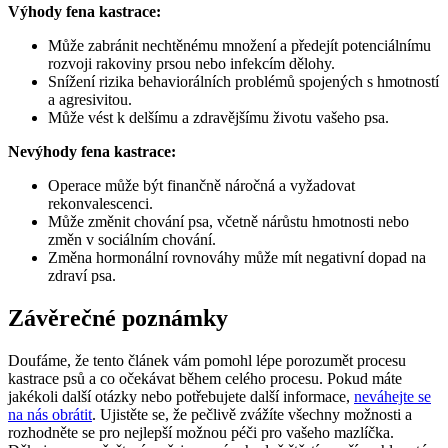
Výhody fena kastrace:
Může zabránit nechtěnému množení a předejít potenciálnímu
rozvoji rakoviny prsou nebo infekcím dělohy.
Snížení rizika behaviorálních problémů spojených s hmotností
a agresivitou.
Může vést k delšímu a zdravějšímu životu vašeho psa.
Nevýhody fena kastrace:
Operace může být finančně náročná a vyžadovat
rekonvalescenci.
Může změnit chování psa, včetně nárůstu hmotnosti nebo
změn v sociálním chování.
Změna hormonální rovnováhy může mít negativní dopad na
zdraví psa.
Závěrečné poznámky
Doufáme, že tento článek vám pomohl lépe porozumět procesu
kastrace psů a co očekávat během celého procesu. Pokud máte
jakékoli další otázky nebo potřebujete další informace,
neváhejte se
na nás obrátit
. Ujistěte se, že pečlivě zvážíte všechny možnosti a
rozhodněte se pro nejlepší možnou péči pro vašeho mazlíčka.