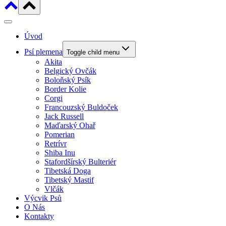
Úvod
Psí plemena
Toggle child menu
Akita
Belgický Ovčák
Boloňský Psík
Border Kolie
Corgi
Francouzský Buldoček
Jack Russell
Maďarský Ohař
Pomerian
Retrívr
Shiba Inu
Stafordšírský Bulteriér
Tibetská Doga
Tibetský Mastif
Vlčák
Výcvik Psů
O Nás
Kontakty