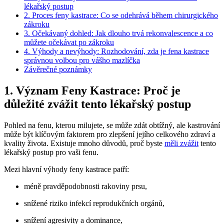
lékařský postup
2. Proces feny kastrace: Co se odehrává během chirurgického
zákroku
3. Očekávaný dohled: Jak dlouho trvá rekonvalescence a co
můžete očekávat po zákroku
4. Výhody a nevýhody: Rozhodování, zda je fena kastrace
správnou volbou pro vášho mazlíčka
Závěrečné poznámky
1. Význam Feny Kastrace: Proč je
důležité zvážit tento lékařský postup
Pohled na fenu, kterou milujete, se může zdát obtížný, ale kastrování
může být klíčovým faktorem pro zlepšení jejího celkového zdraví a
kvality života. Existuje mnoho důvodů, proč byste
měli zvážit
tento
lékařský postup pro vaši fenu.
Mezi hlavní výhody feny kastrace patří:
méně pravděpodobnosti rakoviny prsu,
snížené riziko infekcí reprodukčních orgánů,
snížení agresivity a dominance,