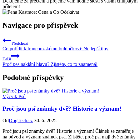
Děkujeme za přečtení a přejeme vám hodně štěstí s vaším chlupatým
přítelem!
Navigace pro příspěvek
Předchozí
Co pořídit k francouzskému buldočkovi: Nejlepší tipy
Další
Proč pes naklání hlavu? Zjistěte, co to znamená!
Podobné příspěvky
Výcvik Psů
Proč jsou psí známky dvě? Historie a význam!
Od
DogTech.cz
30. 6. 2025
Proč jsou psí známky dvě? Historie a význam! Článek se zaměřuje
na původ a význam známek psa. Zjistěte, proč psi mají dvě známky