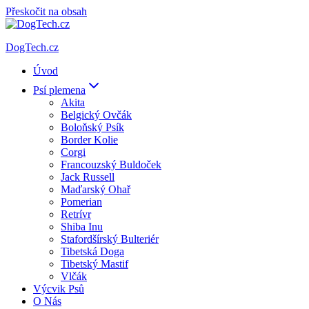
Přeskočit na obsah
DogTech.cz
Úvod
Psí plemena
Akita
Belgický Ovčák
Boloňský Psík
Border Kolie
Corgi
Francouzský Buldoček
Jack Russell
Maďarský Ohař
Pomerian
Retrívr
Shiba Inu
Stafordšírský Bulteriér
Tibetská Doga
Tibetský Mastif
Vlčák
Výcvik Psů
O Nás