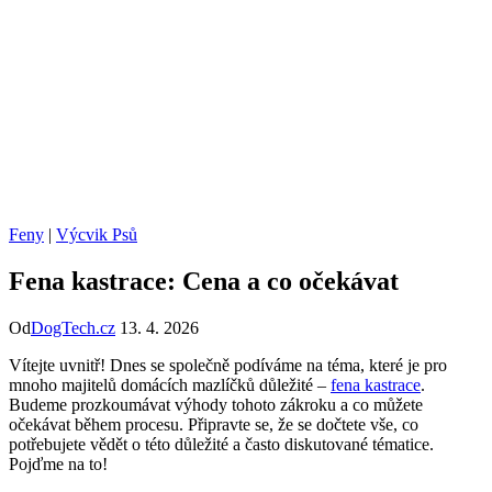
Feny
|
Výcvik Psů
Fena kastrace: Cena a co očekávat
Od
DogTech.cz
13. 4. 2026
Vítejte uvnitř! Dnes se společně podíváme na téma, které je pro
mnoho majitelů domácích mazlíčků důležité –
fena kastrace
.
Budeme prozkoumávat výhody tohoto zákroku a co můžete
očekávat během procesu. Připravte se, že se dočtete vše, co
potřebujete vědět o této důležité a často diskutované tématice.
Pojďme na to!