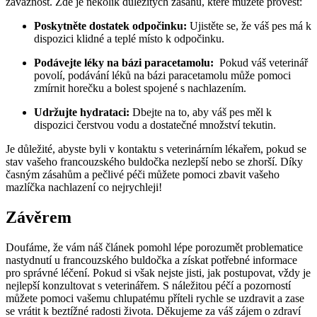
závažnost. Zde ‍je několik důležitých zásahů, které můžete⁢ provést:
Poskytněte dostatek odpočinku:
Ujistěte se, že váš​ pes má ⁣k
⁤dispozici klidné ⁢a teplé místo k odpočinku.
Podávejte léky na bázi paracetamolu:
‍ Pokud váš veterinář
‍povolí, podávání léků na bázi⁢ paracetamolu může⁢ pomoci‌
zmírnit horečku ‌a bolest spojené s⁤ nachlazením.
Udržujte ⁢hydrataci:
Dbejte na to, aby‌ váš pes měl k
‍dispozici čerstvou vodu a dostatečné ⁤množství tekutin.
Je důležité,⁤ abyste byli v⁤ kontaktu s veterinárním lékařem, pokud‍ se
stav vašeho francouzského buldočka ⁣nezlepší ​nebo se zhorší. Díky
časným⁣ zásahům a pečlivé péči můžete pomoci‍ zbavit ⁤vašeho
mazlíčka⁤ nachlazení co nejrychleji!
Závěrem
Doufáme, že⁤ vám ⁤náš článek⁤ pomohl⁤ lépe porozumět problematice
nastydnutí ​u‌ francouzského buldočka a získat potřebné informace
pro ⁤správné ‍léčení. Pokud si ‍však⁤ nejste jisti, jak postupovat, vždy ​je
nejlepší konzultovat s ⁢veterinářem. S náležitou ⁤péčí ​a pozorností
můžete pomoci vašemu chlupatému příteli rychle se uzdravit a zase
se vrátit k beztížné radosti života. Děkujeme za⁤ váš ​zájem⁤ o zdraví