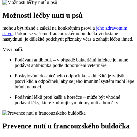
Možnosti léčby nutí ⁢u psů
mohou být ⁣různé ⁣a ⁢záleží na konkrétním⁤ psovi a ⁤
jeho zdravotním
stavu
. Pokud​ se vašemu francouzskému buldočkovi ​dostane
‌nastydnutí, ⁢je ⁣důležité podchytit příznaky včas ⁢a​ zahájit ​léčbu ihned.
Mezi patří:
Podávání antibiotik – v případě⁤ bakteriální infekce ‌je nutné
podávat antibiotika podle ​doporučení ​veterináře.
Poskytování dostatečného odpočinku – důležité ⁢je zajistit⁤
psovi klid a odpočinek, aby se ⁣jeho‌ imunitní systém mohl lépe
bránit nemoci.
Podávání léků proti‍ kašli a horečce – může být vhodné
podávat léky, které zmírňují​ symptomy ⁤nutí a horečky.
Prevence​ nutí u francouzského ‍buldočka