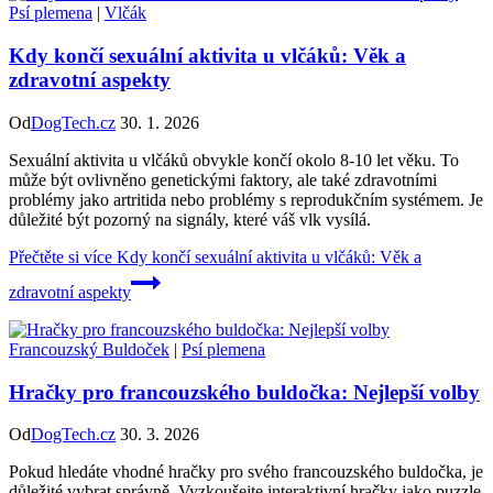
Psí plemena
|
Vlčák
Kdy končí sexuální aktivita u vlčáků: Věk a
zdravotní aspekty
Od
DogTech.cz
30. 1. 2026
Sexuální aktivita u vlčáků obvykle končí okolo 8-10 let věku. To
může být ovlivněno genetickými faktory, ale také zdravotními
problémy jako artritida nebo problémy s reprodukčním systémem. Je
důležité být pozorný na signály, které váš vlk vysílá.
Přečtěte si více
Kdy končí sexuální aktivita u vlčáků: Věk a
zdravotní aspekty
Francouzský Buldoček
|
Psí plemena
Hračky pro francouzského buldočka: Nejlepší volby
Od
DogTech.cz
30. 3. 2026
Pokud hledáte vhodné hračky pro svého francouzského buldočka, je
důležité vybrat správně. Vyzkoušejte interaktivní hračky jako puzzle