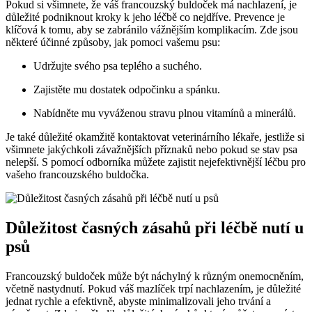
Pokud si všimnete, že ⁤váš francouzský⁤ buldoček má ⁤nachlazení, je
důležité ⁣podniknout ⁢kroky k jeho ⁤léčbě co nejdříve.⁤ Prevence je
klíčová k ‌tomu, ⁤aby ⁤se‍ zabránilo vážnějším komplikacím. Zde jsou
některé ⁢účinné způsoby, jak pomoci ‌vašemu psu:
Udržujte ⁢svého psa teplého⁤ a suchého.
Zajistěte mu dostatek ‍odpočinku a​ spánku.
Nabídněte mu vyváženou stravu plnou vitamínů⁤ a ⁢minerálů.
Je také důležité okamžitě ​kontaktovat veterinárního lékaře, jestliže si
všimnete jakýchkoli ⁢závažnějších příznaků nebo pokud se ‍stav psa
nelepší. S pomocí odborníka můžete ​zajistit nejefektivnější‌ léčbu pro
‌vašeho francouzského buldočka.
Důležitost časných zásahů při léčbě nutí ‍u
psů
Francouzský buldoček může být náchylný k různým⁤ onemocněním,
včetně nastydnutí. Pokud váš ⁢mazlíček ⁣trpí ​nachlazením, je⁣ důležité
jednat rychle a efektivně, ⁣abyste minimalizovali jeho⁣ trvání a