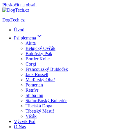
Přeskočit na obsah
DogTech.cz
Úvod
Psí plemena
Akita
Belgický Ovčák
Boloňský Psík
Border Kolie
Corgi
Francouzský Buldoček
Jack Russell
Maďarský Ohař
Pomerian
Retrívr
Shiba Inu
Stafordšírský Bulteriér
Tibetská Doga
Tibetský Mastif
Vlčák
Výcvik Psů
O Nás