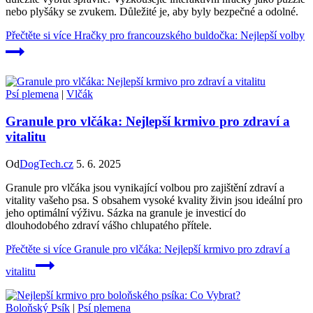
nebo plyšáky se zvukem. Důležité je, aby byly bezpečné a odolné.
Přečtěte si více
Hračky pro francouzského buldočka: Nejlepší volby
Psí plemena
|
Vlčák
Granule pro vlčáka: Nejlepší krmivo pro zdraví a
vitalitu
Od
DogTech.cz
5. 6. 2025
Granule pro vlčáka jsou vynikající volbou pro zajištění zdraví a
vitality vašeho psa. S obsahem vysoké kvality živin jsou ideální pro
jeho optimální výživu. Sázka na granule je investicí do
dlouhodobého zdraví vášho chlupatého přítele.
Přečtěte si více
Granule pro vlčáka: Nejlepší krmivo pro zdraví a
vitalitu
Boloňský Psík
|
Psí plemena