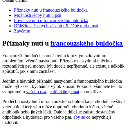
Obsah článku
Příznaky nutí u ​francouzského buldočka
Možnosti léčby nutí ⁢u psů
Prevence​ nutí u francouzského ‍buldočka
Důležitost časných zásahů při léčbě nutí ‍u psů
Závěrem
Příznaky nutí u ​
francouzského buldočka
Francouzští buldočci jsou náchylní ⁤k různým ⁢zdravotním
⁢problémům, včetně nastydnutí. Příznaky nastydnutí u těchto
roztomilých psů mohou být docela nepříjemné,⁢ ale⁤ existuje⁣ několik
způsobů, jak s nimi⁢ zacházet.
Jedním z ​hlavních ​příznaků nastydnutí u francouzského​ buldočka
může být kašel, kýchání⁢ a výtok z nosu. Pokud si všimnete⁤ těchto
symptomů u⁣
vašeho psa
,
je důležité jednat
⁢co nejdříve.
Pro léčbu nastydnutí u francouzského buldočka je vhodné⁢ navštívit​
veterináře, který vám ⁢může⁣ doporučit ⁤vhodnou léčbu, včetně
antibiotik nebo jiných léků. Dále je důležité‍ zajistit dostatečný
odpočinek a​ hydrataci pro vašeho psa,
aby​ se
⁣ co nejrychleji
uzdravil.