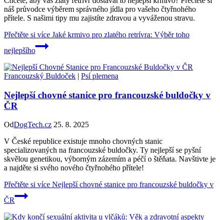
Chcete, aby váš zlatý retrívr dostával to nejlepší krmivo? Přečtěte si
náš průvodce výběrem správného jídla pro vašeho čtyřnohého
přítele. S našimi tipy mu zajistíte zdravou a vyváženou stravu.
Přečtěte si více
Jaké krmivo pro zlatého retrívra: Výběr toho
nejlepšího
Francouzský Buldoček
|
Psí plemena
Nejlepší chovné stanice pro francouzské buldočky v
ČR
Od
DogTech.cz
25. 8. 2025
V České republice existuje mnoho chovných stanic
specializovaných na francouzské buldočky. Ty nejlepší se pyšní
skvělou genetikou, výborným zázemím a péčí o štěňata. Navštivte je
a najděte si svého nového čtyřnohého přítele!
Přečtěte si více
Nejlepší chovné stanice pro francouzské buldočky v
ČR