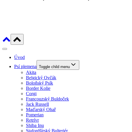
Úvod
Psí plemena
Toggle child menu
Akita
Belgický Ovčák
Boloňský Psík
Border Kolie
Corgi
Francouzský Buldoček
Jack Russell
Maďarský Ohař
Pomerian
Retrívr
Shiba Inu
Stafordšírský Bulteriér