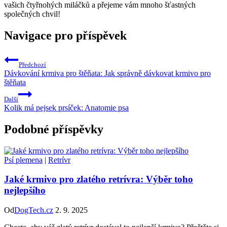
vašich čtyřnohých miláčků a‌ přejeme vám mnoho šťastných
společných​ chvil!
Navigace pro příspěvek
Předchozí
Dávkování krmiva pro štěňata: Jak správně dávkovat krmivo pro
štěňata
Další
Kolik má pejsek prsíček: Anatomie psa
Podobné příspěvky
Psí plemena
|
Retrívr
Jaké krmivo pro zlatého retrívra: Výběr toho
nejlepšího
Od
DogTech.cz
2. 9. 2025