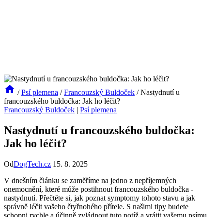
/
Psí plemena
/
Francouzský Buldoček
/
Nastydnutí u
francouzského buldočka: Jak ho léčit?
Francouzský Buldoček
|
Psí plemena
Nastydnutí u francouzského buldočka:
Jak ho léčit?
Od
DogTech.cz
15. 8. 2025
V ⁢dnešním článku se zaměříme na ⁣jedno‌ z‌ nepříjemných
onemocnění, které může postihnout francouzského⁣ buldočka ⁢-‌
nastydnutí.⁣ Přečtěte si, jak ​poznat symptomy tohoto ​stavu a jak
⁢správně léčit vašeho čtyřnohého přítele.‍ S našimi tipy ​budete
schopni rychle a účinně​ zvládnout tuto​ potíž a vrátit vašemu ‌psímu ​