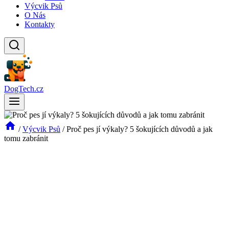
Výcvik Psů
O Nás
Kontakty
DogTech.cz
/
Výcvik Psů
/
Proč pes jí výkaly? 5 šokujících důvodů a jak
tomu zabránit