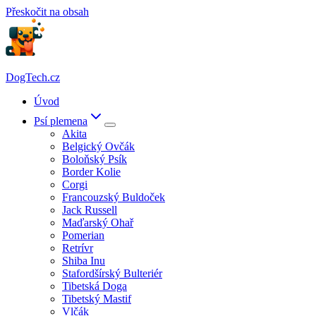
Přeskočit na obsah
DogTech.cz
Úvod
Psí plemena
Akita
Belgický Ovčák
Boloňský Psík
Border Kolie
Corgi
Francouzský Buldoček
Jack Russell
Maďarský Ohař
Pomerian
Retrívr
Shiba Inu
Stafordšírský Bulteriér
Tibetská Doga
Tibetský Mastif
Vlčák