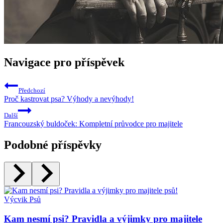
Navigace pro příspěvek
Předchozí
Proč kastrovat psa? Výhody a nevýhody!
Další
Francouzský buldoček: Kompletní průvodce pro majitele
Podobné příspěvky
Výcvik Psů
Kam nesmí psi? Pravidla a výjimky pro majitele