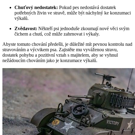
Chuťový nedostatek:
Pokud pes nedostává dostatek
potřebných živin ve stravě, může být náchylný ke konzumaci
výkalů.
Zvědavost:
Někteří psi jednoduše zkoumají nové věci svým
čichem a chutí, což může zahrnovat i výkaly.
Abyste tomuto chování předešli, je důležité mít pevnou kontrolu nad
stravováním a výcvikem psa. Zajistěte mu vyváženou stravu,
dostatek pohybu a pozitivní vztah s majitelem, aby se vyhnul
nežádoucím chováním jako je konzumace výkalů.