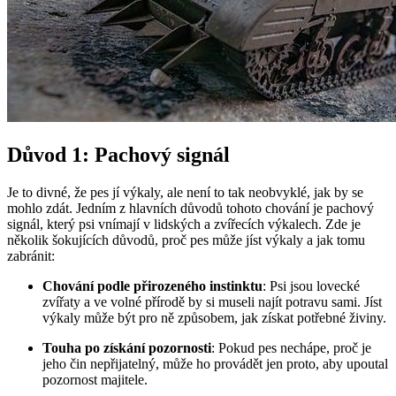
Důvod 1: Pachový signál
Je to divné, že pes jí výkaly, ale není to tak neobvyklé, jak by se
mohlo zdát. Jedním z hlavních důvodů tohoto chování je pachový
signál, který psi vnímají v lidských a zvířecích výkalech. Zde je
několik šokujících důvodů, proč pes může jíst výkaly a jak tomu
zabránit:
Chování podle přirozeného instinktu
: Psi jsou lovecké
zvířaty a ve volné přírodě by si museli najít potravu sami. Jíst
výkaly může být pro ně způsobem, jak získat potřebné živiny.
Touha po získání pozornosti
: Pokud pes nechápe, proč je
jeho čin nepřijatelný, může ho provádět jen proto, aby upoutal
pozornost majitele.