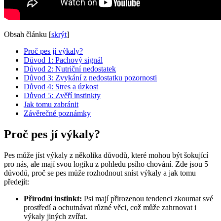
Obsah článku
[
skrýt
]
Proč pes jí výkaly?
Důvod 1: Pachový signál
Důvod 2: Nutriční nedostatek
Důvod 3: Zvykání z nedostatku pozornosti
Důvod 4: Stres a úzkost
Důvod 5: Zvěří instinkty
Jak tomu zabránit
Závěrečné poznámky
Proč pes jí výkaly?
Pes může jíst výkaly z několika důvodů, které mohou být šokující
pro nás, ale mají svou logiku z pohledu psího chování. Zde jsou 5
důvodů, proč se pes může rozhodnout sníst výkaly a jak tomu
předejít:
Přírodní instinkt:
Psi mají přirozenou tendenci zkoumat své
prostředí a ochutnávat různé věci, což může zahrnovat i
výkaly jiných zvířat.