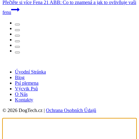
Přečtěte si více
Fena 21 ABB: Co to znamená a jak to ovlivňuje vaši
fenu
Úvodní Stránka
Blog
Psí plemena
Výcvik Psů
O Nás
Kontakty
© 2026 DogTech.cz |
Ochrana Osobních Údajů