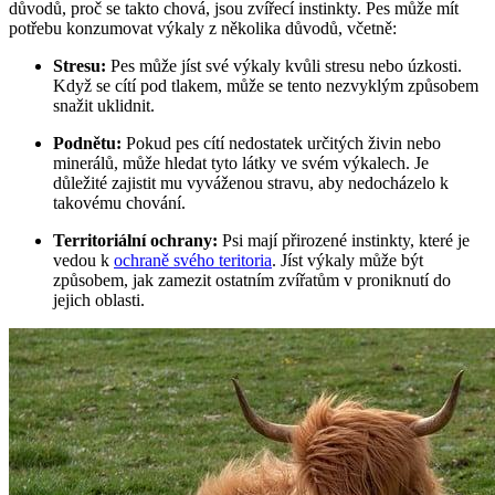
důvodů, proč se takto chová, jsou zvířecí instinkty. Pes může mít
potřebu konzumovat výkaly z několika důvodů, včetně:
Stresu:
Pes může jíst své výkaly kvůli stresu nebo úzkosti.
Když se cítí pod tlakem, může se tento nezvyklým způsobem
snažit uklidnit.
Podnětu:
Pokud pes cítí nedostatek určitých živin nebo
minerálů, může hledat tyto látky ve svém výkalech. Je
důležité zajistit mu vyváženou stravu, aby nedocházelo k
takovému chování.
Territoriální ochrany:
Psi mají přirozené instinkty, které je
vedou k
ochraně svého teritoria
. Jíst výkaly může být
způsobem, jak zamezit ostatním zvířatům v proniknutí do
jejich oblasti.