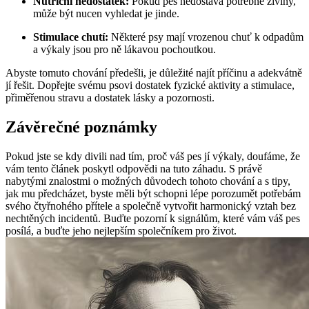
Nutriční nedostatek:
Pokud pes nedostává potřebné živiny,
může být nucen vyhledat je jinde.
Stimulace chutí:
Některé psy mají vrozenou chuť k odpadům
a výkaly jsou pro ně lákavou pochoutkou.
Abyste tomuto chování předešli, je důležité najít příčinu a adekvátně
jí řešit. Dopřejte svému psovi dostatek fyzické aktivity a stimulace,
přiměřenou stravu a dostatek lásky a pozornosti.
Závěrečné poznámky
Pokud jste se kdy divili nad tím, proč váš pes jí výkaly, doufáme, že
vám tento článek poskytl odpovědi na tuto záhadu. S právě
nabytými znalostmi o možných důvodech tohoto chování a s tipy,
jak mu předcházet, byste měli být schopni lépe porozumět potřebám
svého čtyřnohého přítele a společně vytvořit harmonický vztah bez
nechtěných incidentů. Buďte pozorní k signálům, které vám váš pes
posílá, a buďte jeho nejlepším společníkem pro život.