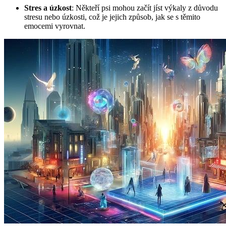
Stres a úzkost
: Někteří psi mohou začít jíst výkaly z důvodu
stresu nebo úzkosti, což je jejich způsob, jak se s těmito
emocemi vyrovnat.