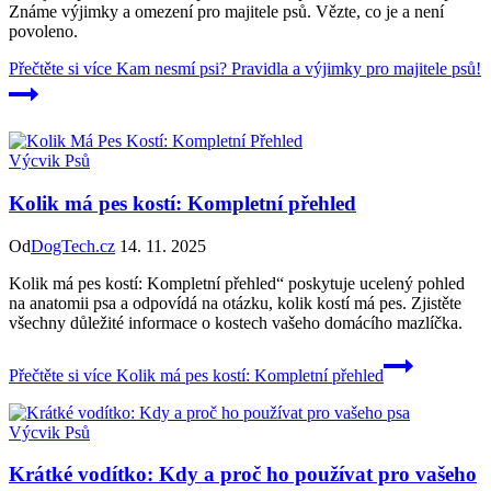
Známe výjimky a omezení pro majitele psů. Vězte, co je a není
povoleno.
Přečtěte si více
Kam nesmí psi? Pravidla a výjimky pro majitele psů!
Výcvik Psů
Kolik má pes kostí: Kompletní přehled
Od
DogTech.cz
14. 11. 2025
Kolik má pes kostí: Kompletní přehled“ poskytuje ucelený pohled
na anatomii psa a odpovídá na otázku, kolik kostí má pes. Zjistěte
všechny důležité informace o kostech vašeho domácího mazlíčka.
Přečtěte si více
Kolik má pes kostí: Kompletní přehled
Výcvik Psů
Krátké vodítko: Kdy a proč ho používat pro vašeho