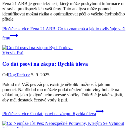
Fena 21 ABB je genetický test, který může poskytnout informace o
zdraví a predispozicích vaší feny. Tato analýza může pomoci
identifikovat možná rizika a optimalizovat péči o vašeho čtyřnohého
přítele.
Přečtěte si více
Fena 21 ABB: Co to znamená a jak to ovlivňuje vaši
fenu
Výcvik Psů
Co dát psovi na zácpu: Rychlá úleva
Od
DogTech.cz
5. 9. 2025
Pokud má Váš pes zácpu, existuje několik možností, jak mu
pomoci. Například mu můžete podat některé potraviny bohaté na
vlákninu, jako je dýně nebo ovesné vločky. Důležité je také zajistit,
aby měl dostatek čerstvé vody k pití.
Přečtěte si více
Co dát psovi na zácpu: Rychlá úleva