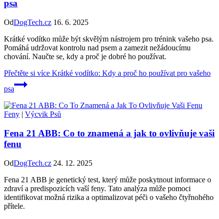
psa
Od
DogTech.cz
16. 6. 2025
Krátké vodítko může být skvělým nástrojem pro trénink vašeho psa.
Pomáhá udržovat kontrolu nad psem a zamezit nežádoucímu
chování. Naučte se, kdy a proč je dobré ho používat.
Přečtěte si více
Krátké vodítko: Kdy a proč ho používat pro vašeho
psa
Feny
|
Výcvik Psů
Fena 21 ABB: Co to znamená a jak to ovlivňuje vaši
fenu
Od
DogTech.cz
24. 12. 2025
Fena 21 ABB je genetický test, který může poskytnout informace o
zdraví a predispozicích vaší feny. Tato analýza může pomoci
identifikovat možná rizika a optimalizovat péči o vašeho čtyřnohého
přítele.