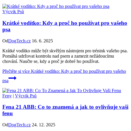
Výcvik Psů
Krátké vodítko: Kdy a proč ho používat pro vašeho
psa
Od
DogTech.cz
16. 6. 2025
Krátké vodítko může být skvělým nástrojem pro trénink vašeho psa.
Pomáhá udržovat kontrolu nad psem a zamezit nežádoucímu
chování. Naučte se, kdy a proč je dobré ho používat.
Přečtěte si více
Krátké vodítko: Kdy a proč ho používat pro vašeho
psa
Feny
|
Výcvik Psů
Fena 21 ABB: Co to znamená a jak to ovlivňuje vaši
fenu
Od
DogTech.cz
24. 12. 2025