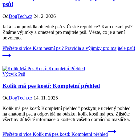
psů!
Od
DogTech.cz
24. 2. 2026
Jaká jsou pravidla ohledně psů v České republice? Kam nesmí psi?
Známe výjimky a omezení pro majitele psů. Vězte, co je a není
povoleno.
Přečtěte si více
Kam nesmí psi? Pravidla a výjimky pro majitele psů!
Výcvik Psů
Kolik má pes kostí: Kompletní přehled
Od
DogTech.cz
14. 11. 2025
Kolik má pes kostí: Kompletní přehled“ poskytuje ucelený pohled
na anatomii psa a odpovídá na otázku, kolik kostí má pes. Zjistěte
všechny důležité informace o kostech vašeho domácího mazlíčka.
Přečtěte si více
Kolik má pes kostí: Kompletní přehled