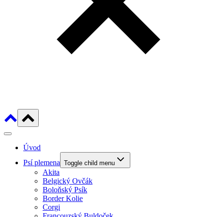
Úvod
Psí plemena
Toggle child menu
Akita
Belgický Ovčák
Boloňský Psík
Border Kolie
Corgi
Francouzský Buldoček