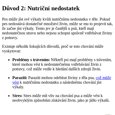
Důvod 2: Nutriční nedostatek
Pes může jíst své výkaly kvůli nutričnímu nedostatku v těle. Pokud
pes nedostává dostatečné množství živin, může se mu to projevit tak,
že začne jíst výkaly. Tento jev je častější u psů, kteří mají
nedostatečnou stravu nebo nejsou schopni správně vstřebávat živiny
z potravy.
Existuje několik šokujících důvodů, proč se toto chování může
vyskytovat:
Problémy s trávením:
Někteří psi mají problémy s trávením,
které mohou vést k nedostatečnému vstřebávání živin z
potravy, což může vedle k hledání dalších zdrojů živin.
Paraziti:
Paraziti mohou odebírat živiny z těla psa,
což může
vést
k nutričnímu nedostatku a následnému chování jíst
výkaly.
Stres:
Stres může mít vliv na chování psa a může vést k
neobvyklým způsobům získávání živin, jako je jídlo výkalů.