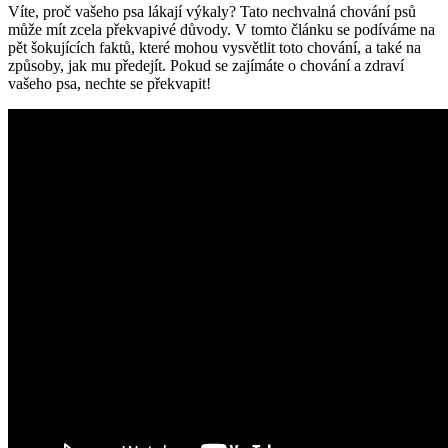
Víte, proč vašeho psa lákají výkaly? Tato nechvalná chování psů
může mít zcela překvapivé důvody. V tomto článku se podíváme na
pět šokujících faktů, které mohou vysvětlit toto chování, a také na
způsoby, jak mu předejít. Pokud se zajímáte o chování a zdraví
vašeho psa, nechte se překvapit!