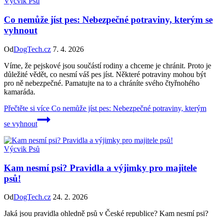
Výcvik Psů
Co nemůže jíst pes: Nebezpečné potraviny, kterým se
vyhnout
Od
DogTech.cz
7. 4. 2026
Víme, že pejskové jsou součástí rodiny a chceme je chránit. Proto je
důležité vědět, co nesmí váš pes jíst. Některé potraviny mohou být
pro ně nebezpečné. Pamatujte na to a chráníte svého čtyřnohého
kamaráda.
Přečtěte si více
Co nemůže jíst pes: Nebezpečné potraviny, kterým
se vyhnout
Výcvik Psů
Kam nesmí psi? Pravidla a výjimky pro majitele
psů!
Od
DogTech.cz
24. 2. 2026
Jaká jsou pravidla ohledně psů v České republice? Kam nesmí psi?