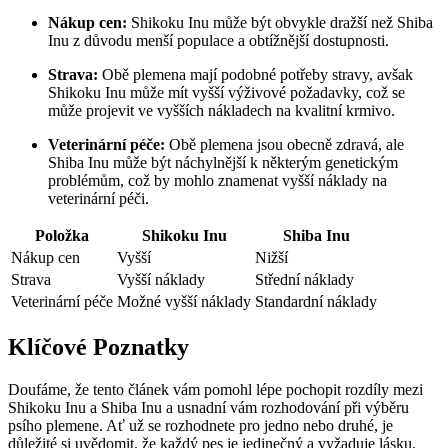
Nákup cen:
Shikoku Inu může být obvykle dražší než Shiba
Inu z důvodu menší populace a obtížnější dostupnosti.
Strava:
Obě plemena mají podobné potřeby stravy, avšak
Shikoku Inu může mít vyšší výživové požadavky, což se
může projevit ve vyšších nákladech na kvalitní krmivo.
Veterinární péče:
Obě plemena jsou obecně zdravá, ale
Shiba Inu může být náchylnější k některým genetickým
problémům, což by mohlo znamenat vyšší náklady na
veterinární péči.
Položka
Shikoku Inu
Shiba Inu
Nákup cen
Vyšší
Nižší
Strava
Vyšší náklady
Střední náklady
Veterinární péče
Možné vyšší náklady
Standardní náklady
Klíčové Poznatky
Doufáme, že tento článek vám pomohl lépe pochopit rozdíly mezi
Shikoku Inu a Shiba Inu a usnadní vám rozhodování při výběru
psího plemene. Ať už se rozhodnete pro jedno nebo druhé, je
důležité si uvědomit, že každý pes je jedinečný a vyžaduje lásku,