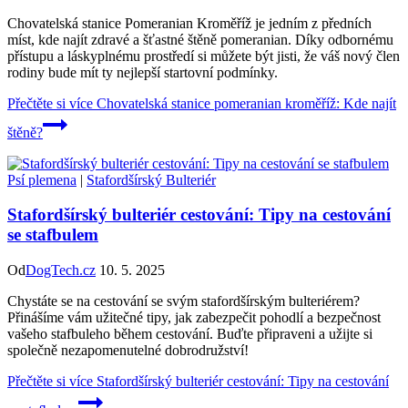
Chovatelská stanice Pomeranian Kroměříž je jedním z předních
míst, kde najít zdravé a šťastné štěně pomeranian. Díky odbornému
přístupu a láskyplnému prostředí si můžete být jisti, že váš nový člen
rodiny bude mít ty nejlepší startovní podmínky.
Přečtěte si více
Chovatelská stanice pomeranian kroměříž: Kde najít
štěně?
Psí plemena
|
Stafordšírský Bulteriér
Stafordšírský bulteriér cestování: Tipy na cestování
se stafbulem
Od
DogTech.cz
10. 5. 2025
Chystáte se na cestování se svým stafordšírským bulteriérem?
Přinášíme vám užitečné tipy, jak zabezpečit pohodlí a bezpečnost
vašeho stafbuleho během cestování. Buďte připraveni a užijte si
společně nezapomenutelné dobrodružství!
Přečtěte si více
Stafordšírský bulteriér cestování: Tipy na cestování