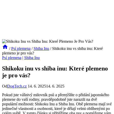
/
Psí plemena
/
Shiba Inu
/
Shikoku inu vs shiba inu: Které
plemeno je pro vás?
Psí plemena
|
Shiba Inu
Shikoku inu vs shiba inu: Které plemeno
je pro vás?
Od
DogTech.cz
14. 6. 2025
14. 6. 2025
Pokud jste vášnivý milovník psů a přemýšlíte o přidání japonského
plemene do vaší rodiny, pravděpodobně jste narazili na dvě
populární možnosti: Shikoku Inu a Shiba Inu. Obě plemena mají své
jedinečné vlastnosti a osobnosti, které je dělají velmi oblíbenými po
celém světě. V tomto článku si přiblížíme oba psy a pomůžeme vám