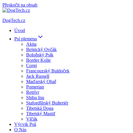
Přeskočit na obsah
DogTech.cz
Úvod
Psí plemena
Akita
Belgický Ovčák
Boloňský Psík
Border Kolie
Corgi
Francouzský Buldoček
Jack Russell
Maďarský Ohař
Pomerian
Retrívr
Shiba Inu
Stafordšírský Bulteriér
Tibetská Doga
Tibetský Mastif
Vlčák
Výcvik Psů
O Nás