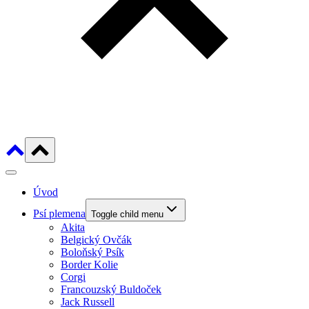
Úvod
Psí plemena
Toggle child menu
Akita
Belgický Ovčák
Boloňský Psík
Border Kolie
Corgi
Francouzský Buldoček
Jack Russell