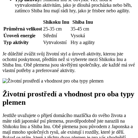
vytrvalostním aktivitám, jako je dlouhá procházka nebo běh,
zatímco Shiba Inu mají rádi hry, jako je frisbee nebo agility.
Shikoku Inu
Shiba Inu
Průměrná velikost
25-35 cm
35-45 cm
Úroveň energie
Střední
Vysoká
Typ aktivity
Vytrvalostní
Hry a agility
Je důležité zvážit svůj životní styl a úroveň aktivity, kterou jste
ochotni poskytnout, předtím než si vyberete mezi Shikoku Inu a
Shiba Inu. Obě plemena jsou skvělými společníky, ale každé má své
vlastní potřeby a preferované aktivity.
Životní prostředí a vhodnost pro oba typy
plemen
Jestliže uvažujete o přijetí domácího mazlíčka do svého života a
máte rádi japonské psí plemena, pravděpodobně jste narazili na
Shikoku Inu a Shiba Inu. Obě plemena jsou původem z Japonska a
mají mnoho společných rysů, ale existují i rozdíly, které je dělí.
Pokud se ptáte, které z těchto dvou plemen je pro vás vhodnější,