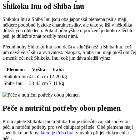
Shikoku Inu od Shiba Inu
Shikoku Inu a Shiba Inu jsou oba japonská plemena psů a mají
některé podobné fyzické charakteristiky, ale také se liší v několika
důležitých ohledech. Pokud přemýšlíte o pořízení jednoho z těchto
psů, je důležité znát rozdíly mezi nimi.
Přední nohy Shikoku Inu jsou delší a silnější než u Shiba Inu, což
jim dává větší sílu a vytrvalost. Naopak, Shiba Inu mají ploší obličej
a menší oči než Shikoku Inu, což jim dává sladší výraz.
Plemeno
Výška
Váha
Shikoku Inu
41-55 cm
12-20 kg
Shiba Inu
33-43 cm
7-11 kg
Péče a nutriční potřeby obou plemen
Pro majitele Shikoku Inu a Shiba Inu je důležité zajistit správnou
péči a nutriční potřeby pro své chlupaté přátele. Obě plemena mají
specifické potřeby,
které je třeba brát
v úvahu při jejich krmení a
péči.