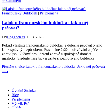
se stafbulem
Francouzský Buldoček
|
Psí plemena
Lalok u francouzského buldočka: Jak o něj
pečovat?
Od
DogTech.cz
11. 3. 2026
Pokud vlastníte francouzského buldoka, je důležité pečovat o jeho
lalok správným způsobem. Pravidelné čištění, ořezávání a péče o
zdraví jsou klíčové pro udržení zdravé a spokojené domácí
mazlíčky. Sledujte naše tipy a užijte si péči o svého buldočka!
Přečtěte si více
Lalok u francouzského buldočka: Jak o něj pečovat?
Úvodní Stránka
Blog
Psí plemena
Výcvik Psů
O Nás