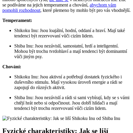
se podíváme na jejich temperament a chování,
abychom vám
pomohli rozhodnout
, které plemeno by mohlo být pro vás vhodnější.
Temperament:
Shikoku Inu: Jsou loajální, hodní, oddaní a hraví. Mají také
tendenci být rezervovaní vůči cizím lidem.
Shiba Inu: Jsou nezávislí, samostatní, hrdí a inteligentní.
Mohou být trochu tvrdohlaví a mají tendenci být dominantní
vůči jiným psy.
Chování:
Shikoku Inu: Jsou aktivní a potřebují dostatek fyzického i
duševního stimulu. Mají vysokou úroveň energie a rádi se
zapojují do různých aktivit.
Shiba Inu: Jsou nezávislí a rádi si sami vybírají, kdy se s vámi
chtějí hrát nebo si odpočinout. Jsou dobří hlídači a mají
tendenci být trochu rezervovaní vůči cizím lidem.
Fyzické charakteristiky: Jak se liší