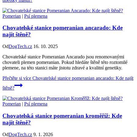
tibetský mastif?
Pomerian
|
Psí plemena
Chovatelské stanice pomeranian ancarado: Kde
najít štěně?
Od
DogTech.cz
16. 10. 2025
Chovatelské stanice Pomeranian Ancarado jsou renomovanými
chovateli plemen pomeranian. Pokud hledáte štěně této roztomilé
plemene, na této stanici máte jistotu zdravé a kvalitní genetiky.
Přečtěte si více
Chovatelské stanice pomeranian ancarado: Kde najít
štěně?
Pomerian
|
Psí plemena
Chovatelská stanice pomeranian kroměříž: Kde
najít štěně?
Od
DogTech.cz
9. 1. 2026