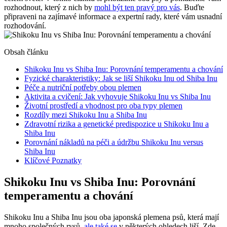
rozhodnout, který z nich by
mohl být ten pravý pro vás
. Buďte
připraveni na zajímavé informace a expertní rady, které vám usnadní
rozhodování.
Obsah článku
Shikoku Inu vs Shiba Inu: Porovnání temperamentu a chování
Fyzické charakteristiky: Jak se liší Shikoku Inu od Shiba Inu
Péče a nutriční potřeby obou plemen
Aktivita a cvičení: Jak vyhovuje Shikoku Inu vs Shiba Inu
Životní prostředí a vhodnost pro oba typy plemen
Rozdíly mezi Shikoku Inu a Shiba Inu
Zdravotní rizika a genetické predispozice u Shikoku Inu a
Shiba Inu
Porovnání nákladů na péči a údržbu Shikoku Inu versus
Shiba Inu
Klíčové Poznatky
Shikoku Inu vs Shiba Inu: Porovnání
temperamentu a chování
Shikoku Inu a Shiba Inu jsou oba japonská plemena psů, která mají
mnoho společných rysů,
ale také se
v některých ohledech liší. Zde