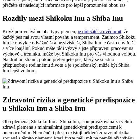
přečtěte si následující informace pro lepší porozumění obou ras.
Rozdíly mezi Shikoku Inu a Shiba Inu
Když porovnáváme oba typy plemen,
je důležité si uvědomit
, že
každý pes má svou vlastní povahu a temperament. Zatímco Shikoku
Inu je obvykle odvážnější a nezávislejší, Shiba Inu je často chytřejší
a více loajální. Pokud máte rádi výzvy a jste připraveni pracovat na
výchově a tréninku, může být Shikoku Inu pro vás vhodnou volbou.
Na druhou stranu, pokud preferujete pes, který se snadno
přizpůsobuje rodinnému životu a je společenský, může být Shiba
Inu lepší volbou.
Zdravotní rizika a genetické predispozice
u Shikoku Inu a Shiba Inu
Oba plemena, Shikoku Inu a Shiba Inu, jsou považována za velmi
zdravá plemena s minimálními genetickými predispozicemi k
onemocněním. Nicméně, i přesto existují některá zdravotní rizika
spojená s těmito plemeny, která byste měli mít na paměti při výběru,