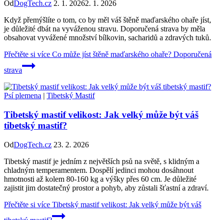
Od
DogTech.cz
2. 1. 2026
2. 1. 2026
Když přemýšlíte o tom, co by měl váš štěně maďarského ohaře jíst,
je důležité dbát na vyváženou stravu. Doporučená strava by měla
obsahovat vyvážené množství bílkovin, sacharidů a zdravých tuků.
Přečtěte si více
Co může jíst štěně maďarského ohaře? Doporučená
strava
Psí plemena
|
Tibetský Mastif
Tibetský mastif velikost: Jak velký může být váš
tibetský mastif?
Od
DogTech.cz
23. 2. 2026
Tibetský mastif je jedním z největších psů na světě, s klidným a
chladným temperamentem. Dospělí jedinci mohou dosáhnout
hmotnosti až kolem 80-160 kg a výšky přes 60 cm. Je důležité
zajistit jim dostatečný prostor a pohyb, aby zůstali šťastní a zdraví.
Přečtěte si více
Tibetský mastif velikost: Jak velký může být váš