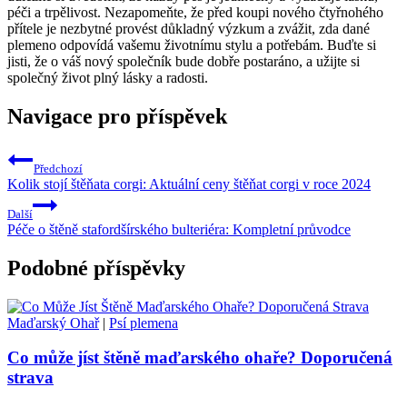
péči a trpělivost. Nezapomeňte, že před koupi nového čtyřnohého
přítele je nezbytné provést důkladný výzkum a zvážit, zda dané
plemeno odpovídá vašemu životnímu stylu a potřebám. Buďte si
jisti, že o váš nový společník bude dobře postaráno, a užijte si
společný život plný lásky a radosti.
Navigace pro příspěvek
Předchozí
Kolik stojí štěňata corgi: Aktuální ceny štěňat corgi v roce 2024
Další
Péče o štěně stafordšírského bulteriéra: Kompletní průvodce
Podobné příspěvky
Maďarský Ohař
|
Psí plemena
Co může jíst štěně maďarského ohaře? Doporučená
strava