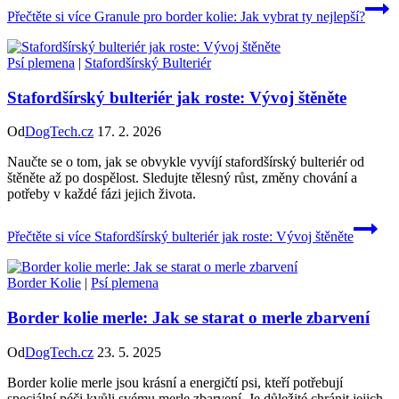
Přečtěte si více
Granule pro border kolie: Jak vybrat ty nejlepší?
Psí plemena
|
Stafordšírský Bulteriér
Stafordšírský bulteriér jak roste: Vývoj štěněte
Od
DogTech.cz
17. 2. 2026
Naučte se o tom, jak se obvykle vyvíjí stafordšírský bulteriér od
štěněte až po dospělost. Sledujte tělesný růst, změny chování a
potřeby v každé fázi jejich života.
Přečtěte si více
Stafordšírský bulteriér jak roste: Vývoj štěněte
Border Kolie
|
Psí plemena
Border kolie merle: Jak se starat o merle zbarvení
Od
DogTech.cz
23. 5. 2025
Border kolie merle jsou krásní a energičtí psi, kteří potřebují
speciální péči kvůli svému merle zbarvení. Je důležité chránit jejich