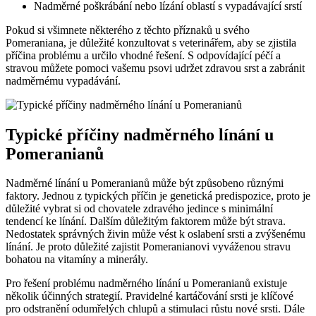
Nadměrné poškrábání nebo lízání oblastí s‍ vypadávající srstí
Pokud si všimnete některého z těchto příznaků u svého
Pomeraniana, je⁤ důležité konzultovat s​ veterinářem, aby se⁣ zjistila
příčina problému a určilo ‌vhodné řešení. S odpovídající⁢ péčí a
stravou můžete pomoci vašemu psovi udržet zdravou srst a zabránit
nadměrnému vypadávání.
Typické příčiny nadměrného línání u
Pomeranianů
Nadměrné línání u Pomeranianů může být způsobeno různými
faktory. Jednou z typických příčin je genetická predispozice, proto je
důležité vybrat si ⁣od chovatele zdravého jedince s minimální
tendencí ke línání.‍ Dalším důležitým faktorem⁣ může být strava.‍
Nedostatek správných živin může vést k oslabení srsti a zvýšenému
línání. Je⁤ proto důležité zajistit Pomeranianovi vyváženou stravu
bohatou na vitamíny a minerály.
Pro řešení problému nadměrného línání u ⁢Pomeranianů existuje
několik účinných strategií. Pravidelné kartáčování srsti je klíčové⁣
pro odstranění odumřelých chlupů a stimulaci růstu nové‌ srsti. Dále