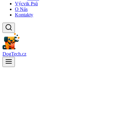
Výcvik Psů
O Nás
Kontakty
DogTech.cz