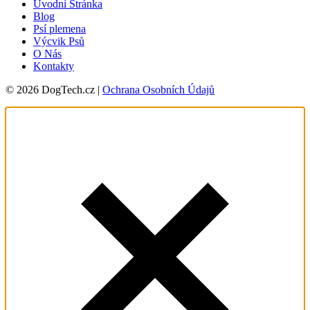
Úvodní Stránka
Blog
Psí plemena
Výcvik Psů
O Nás
Kontakty
© 2026 DogTech.cz |
Ochrana Osobních Údajů