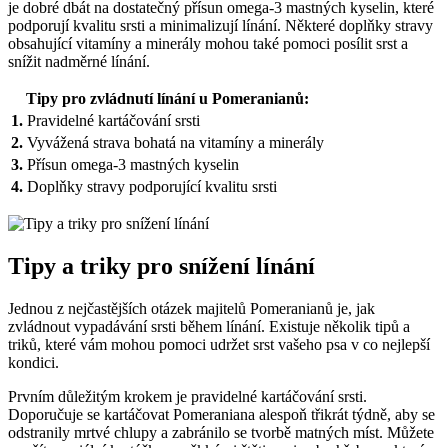
je dobré dbát na ‍dostatečný přísun omega-3 mastných kyselin, které
podporují kvalitu​ srsti ​a ⁣minimalizují línání. Některé doplňky ⁤stravy
obsahující vitamíny ‌a minerály mohou‍ také pomoci posílit ⁢srst a
snížit nadměrné ⁣línání.
Tipy pro zvládnutí línání u Pomeranianů:
1.
Pravidelné kartáčování srsti
2.
Vyvážená strava ⁤bohatá na vitamíny a minerály
3.
Přísun omega-3 mastných kyselin
4.
Doplňky stravy podporující kvalitu srsti
Tipy a triky pro snížení línání
Jednou z nejčastějších otázek majitelů Pomeranianů je, jak
zvládnout vypadávání srsti⁢ během línání. Existuje několik tipů a
triků, které vám⁤ mohou pomoci udržet srst vašeho psa v co nejlepší
kondici.
Prvním⁢ důležitým krokem ‍je pravidelné‌ kartáčování srsti.
Doporučuje se kartáčovat Pomeraniana​ alespoň třikrát týdně, aby se
odstranily mrtvé chlupy a zabránilo se tvorbě matných míst. ​Můžete