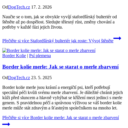
Od
DogTech.cz
17. 2. 2026
Naučte se o tom, jak se obvykle vyvíjí stafordšírský bulteriér od
štěněte až po dospělost. Sledujte tělesný růst, změny chování a
potřeby v každé fázi jejich života.
Přečtěte si více
Stafordšírský bulteriér jak roste: Vývoj štěněte
Border Kolie
|
Psí plemena
Border kolie merle: Jak se starat o merle zbarvení
Od
DogTech.cz
23. 5. 2025
Border kolie merle jsou krásní a energičtí psi, kteří potřebují
speciální péči kvůli svému merle zbarvení. Je důležité chránit jejich
kůži před sluncem a hlavně vyhýbat se křížení mezi jedinci s merle
genem. S pravidelnou péčí a správnou výživou se váš border kolie
merle může stát zdravým a šťastným společníkem na mnoho let.
Přečtěte si více
Border kolie merle: Jak se starat o merle zbarvení