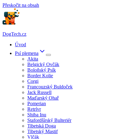
Přeskočit na obsah
DogTech.cz
Úvod
Psí plemena
Akita
Belgický Ovčák
Boloňský Psík
Border Kolie
Corgi
Francouzský Buldoček
Jack Russell
Maďarský Ohař
Pomerian
Retrívr
Shiba Inu
Stafordšírský Bulteriér
Tibetská Doga
Tibetský Mastif
Vlčák