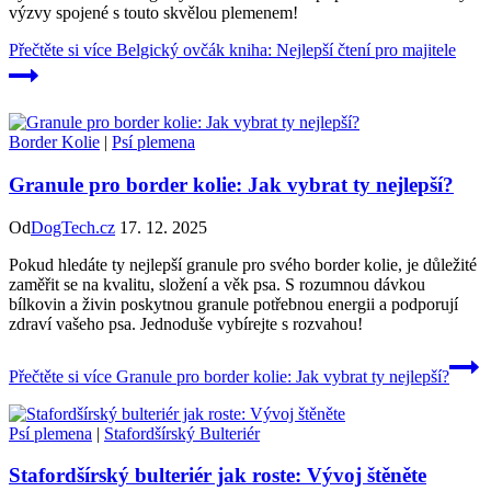
výzvy spojené s touto skvělou plemenem!
Přečtěte si více
Belgický ovčák kniha: Nejlepší čtení pro majitele
Border Kolie
|
Psí plemena
Granule pro border kolie: Jak vybrat ty nejlepší?
Od
DogTech.cz
17. 12. 2025
Pokud hledáte ty nejlepší granule pro svého border kolie, je důležité
zaměřit se na kvalitu, složení a věk psa. S rozumnou dávkou
bílkovin a živin poskytnou granule potřebnou energii a podporují
zdraví vašeho psa. Jednoduše vybírejte s rozvahou!
Přečtěte si více
Granule pro border kolie: Jak vybrat ty nejlepší?
Psí plemena
|
Stafordšírský Bulteriér
Stafordšírský bulteriér jak roste: Vývoj štěněte