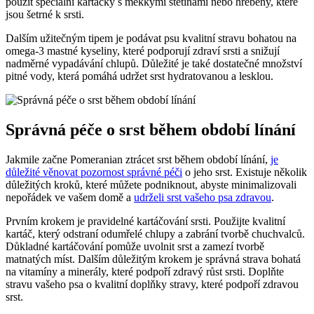
použít speciální kartáčky s měkkými štětinami nebo ⁢hřebeny, které
jsou šetrné k srsti.
Dalším užitečným tipem⁢ je⁢ podávat psu kvalitní stravu bohatou na
omega-3‍ mastné kyseliny, které podporují zdraví srsti a snižují
nadměrné vypadávání chlupů. Důležité je také​ dostatečné množství
pitné vody,‍ která pomáhá udržet srst hydratovanou a lesklou.
Správná péče⁣ o srst během období línání
Jakmile začne Pomeranian​ ztrácet srst během období línání,
je
důležité věnovat pozornost správné péči
o jeho srst. Existuje několik
důležitých kroků, které můžete podniknout, abyste minimalizovali ​
nepořádek ve vašem domě a
udrželi srst vašeho psa zdravou
.
Prvním krokem je pravidelné kartáčování srsti. Použijte kvalitní
kartáč,⁤ který odstraní odumřelé chlupy a zabrání tvorbě chuchvalců.
Důkladné kartáčování pomůže uvolnit srst a zamezí tvorbě
matnatých míst.‍ Dalším důležitým ⁤krokem ⁢je správná ⁤strava bohatá
na ‍vitamíny a minerály, které ​podpoří zdravý růst srsti. Doplňte⁣
stravu vašeho psa o kvalitní doplňky stravy, které⁣ podpoří zdravou
srst.