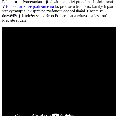
Pokud ⁤máte Pomeraniana, jistě vám není cizí problém s línáním srsti.
V
tomto článku se podíváme na
to, proč se u těchto roztomilých⁢ psů
srst vytratuje a jak správně zvládnout období línání. Chcete se
dozvědět, jak udržet srst vašeho Pomeraniana zdravou a lesklou?
Přečtěte si dále!