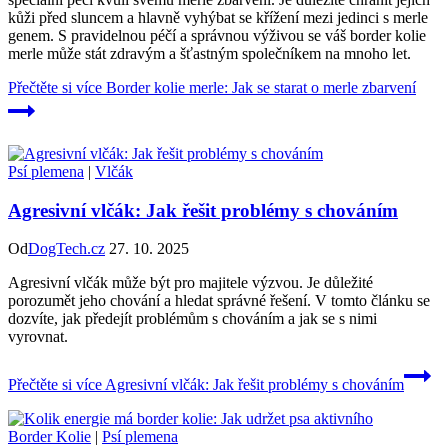
kůži před sluncem a hlavně vyhýbat se křížení mezi jedinci s merle
genem. S pravidelnou péčí a správnou výživou se váš border kolie
merle může stát zdravým a šťastným společníkem na mnoho let.
Přečtěte si více
Border kolie merle: Jak se starat o merle zbarvení
Psí plemena
|
Vlčák
Agresivní vlčák: Jak řešit problémy s chováním
Od
DogTech.cz
27. 10. 2025
Agresivní vlčák může být pro majitele výzvou. Je důležité
porozumět jeho chování a hledat správné řešení. V tomto článku se
dozvíte, jak předejít problémům s chováním a jak se s nimi
vyrovnat.
Přečtěte si více
Agresivní vlčák: Jak řešit problémy s chováním
Border Kolie
|
Psí plemena