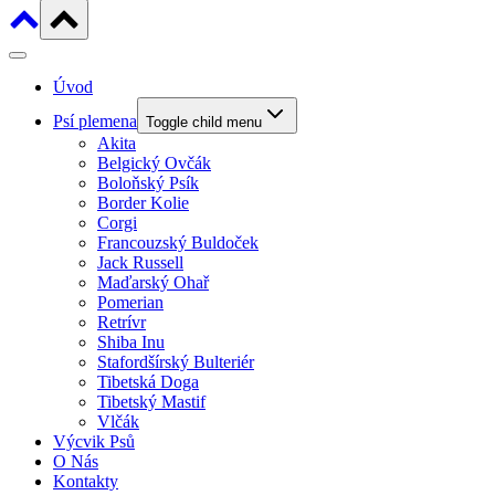
Úvod
Psí plemena
Toggle child menu
Akita
Belgický Ovčák
Boloňský Psík
Border Kolie
Corgi
Francouzský Buldoček
Jack Russell
Maďarský Ohař
Pomerian
Retrívr
Shiba Inu
Stafordšírský Bulteriér
Tibetská Doga
Tibetský Mastif
Vlčák
Výcvik Psů
O Nás
Kontakty