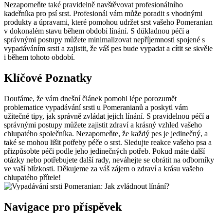
Nezapomeňte⁢ také pravidelně navštěvovat profesionálního
kadeřníka pro psí srst. Profesionál vám může poradit s vhodnými
produkty a úpravami, které pomohou udržet srst vašeho Pomeranian
v dokonalém stavu během období ⁣línání. S důkladnou péčí a
správnými postupy⁢ můžete minimalizovat nepříjemnosti spojené s
vypadáváním srsti a zajistit, že váš pes​ bude vypadat a cítit se ‌skvěle
i během tohoto období.
Klíčové Poznatky
Doufáme, že vám dnešní článek pomohl lépe porozumět
problematice⁣ vypadávání srsti u Pomeranianů a poskytl vám
užitečné ⁤tipy, jak správně zvládat jejich línání. S pravidelnou péčí a
správnými postupy můžete zajistit zdraví a krásný vzhled vašeho
chlupatého společníka. ​Nezapomeňte, že každý pes je ⁢jedinečný, a
⁢také se mohou lišit ​potřeby péče o srst. Sledujte reakce ‌vašeho psa a
přizpůsobte péči⁣ podle jeho jedinečných potřeb. Pokud máte další
otázky nebo potřebujete další rady, neváhejte⁣ se obrátit na odborníky
⁤ve vaší blízkosti. Děkujeme za váš zájem o zdraví a krásu​ vašeho
chlupatého ​přítele!
Navigace pro příspěvek