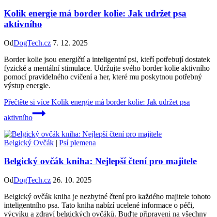
Kolik energie má border kolie: Jak udržet psa
aktivního
Od
DogTech.cz
7. 12. 2025
Border kolie jsou energičtí a inteligentní psi, kteří potřebují dostatek
fyzické a mentální stimulace. Udržujte svého border kolie aktivního
pomocí pravidelného cvičení a her, které mu poskytnou potřebný
výstup energie.
Přečtěte si více
Kolik energie má border kolie: Jak udržet psa
aktivního
Belgický Ovčák
|
Psí plemena
Belgický ovčák kniha: Nejlepší čtení pro majitele
Od
DogTech.cz
26. 10. 2025
Belgický ovčák kniha je nezbytné čtení pro každého majitele tohoto
inteligentního psa. Tato kniha nabízí ucelené informace o péči,
výcviku a zdraví belgických ovčáků. Buďte připraveni na všechny