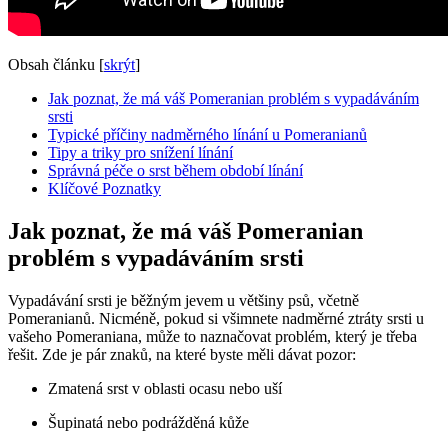
Obsah článku
[
skrýt
]
Jak poznat, že má váš Pomeranian problém s vypadáváním
srsti
Typické příčiny nadměrného línání u Pomeranianů
Tipy a triky pro snížení línání
Správná péče⁣ o srst během období línání
Klíčové Poznatky
Jak poznat, že má váš Pomeranian
problém s vypadáváním srsti
Vypadávání srsti je běžným jevem u většiny psů, včetně
Pomeranianů. Nicméně, ⁤pokud si všimnete ‌nadměrné ztráty srsti u
vašeho Pomeraniana, může to naznačovat problém, který je třeba
řešit.⁣ Zde‌ je pár znaků, na které byste měli⁣ dávat pozor:
Zmatená ‍srst v oblasti ocasu nebo uší
Šupinatá nebo podrážděná kůže