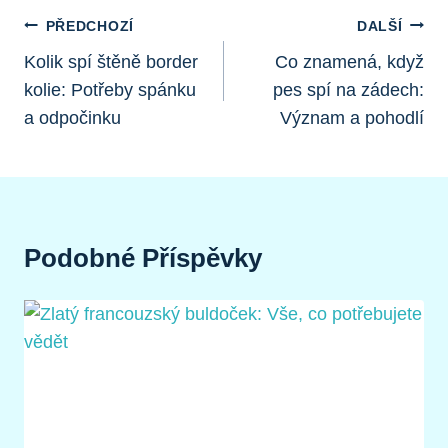
Navigace
PŘEDCHOZÍ
DALŠÍ
Pro
Kolik spí štěně border
Co znamená, když
kolie: Potřeby spánku
pes spí na zádech:
Příspěvek
a odpočinku
Význam a pohodlí
Podobné Příspěvky