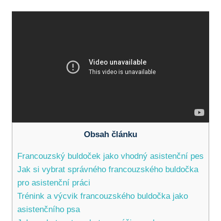
Obsah článku
Francouzský buldoček jako vhodný asistenční pes
Jak si vybrat správného francouzského buldočka
pro asistenční práci
Trénink a výcvik francouzského buldočka jako
asistenčního psa