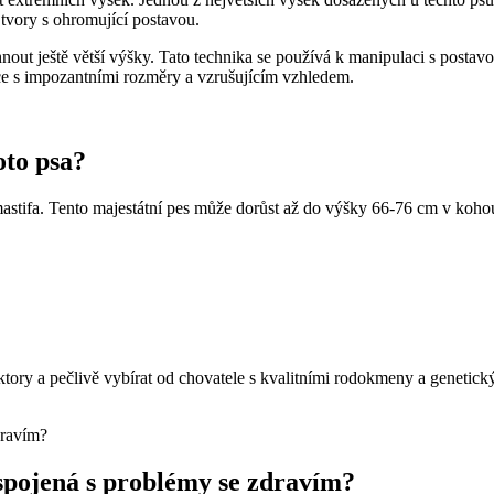
tvory s ohromující postavou.
out ještě větší výšky. Tato technika se používá k manipulaci s postav
e s impozantními rozměry a vzrušujícím vzhledem.
oto psa?
 mastifa. Tento majestátní pes může dorůst až do výšky 66-76 cm v kohou
 faktory a pečlivě vybírat od chovatele s kvalitními rodokmeny a geneti
spojená s problémy se zdravím?