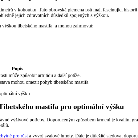
metrů v kohoutku. Tato obrovská plemena psů mají fascinující historii 
ohledně jejich zdravotních důsledků spojených s výškou.
u výškou tibetského mastifa, a mohou zahrnovat:
Popis
sti může způsobit artritidu a další potíže.
stava mohou omezit pohyb tibetského mastifa.
Tibetského mastifa pro optimální výšku
 správné výživové potřeby. Doporuceným způsobem krmení je kvalitní gr
rálů.
zbytné pro růst
a vývoj svalové hmoty. Dále je důležité sledovat doporuč