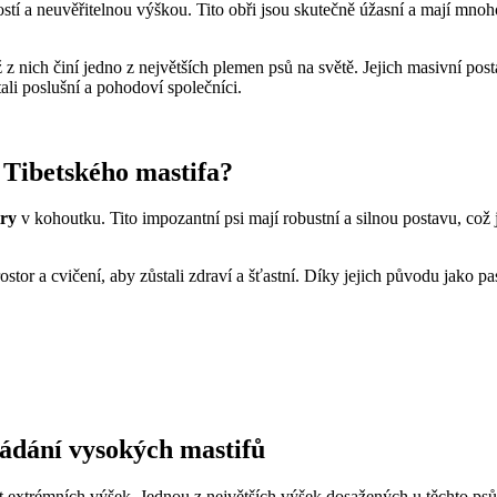
stí a neuvěřitelnou výškou. Tito obři jsou skutečně úžasní a mají mnoho
ž z nich činí jedno z největších plemen psů na světě. Jejich masivní post
tali poslušní a pohodoví společníci.
 Tibetského mastifa?
try
v kohoutku. Tito impozantní psi mají robustní a silnou postavu, což j
í prostor a cvičení, aby zůstali zdraví a šťastní. Díky jejich původu jako
ládání vysokých mastifů
ut extrémních výšek. Jednou z největších výšek dosažených u těchto p