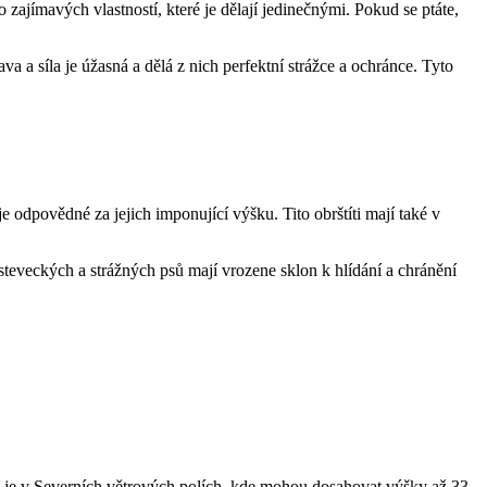
 zajímavých vlastností, které je dělají jedinečnými. Pokud se ptáte,
ava a síla je úžasná a dělá z nich perfektní strážce a ochránce. Tyto
e odpovědné za jejich imponující výšku. Tito obrštíti mají také v
 pasteveckých a strážných psů mají vrozene sklon k hlídání a chránění
sů je v Severních větrových polích, kde mohou dosahovat výšky až 33