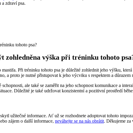
 a zdraví psa.
ýt zohledněna výška při tréninku tohoto psa
mastifa. Při tréninku tohoto psa je důležité zohlednit jeho výšku, která
meno, a proto je nutné přistupovat k jeho výcviku s respektem a důrazem 
ké schopnosti, ale také se zaměřit na jeho schopnost komunikace a intera
ituace. Důležité je také udržovat konzistentní a pozitivní prostředí běh
skytl užitečné informace. Ať už se rozhodnete adoptovat tohoto impoza
nebo zájem o další informace,
neváhejte se na nás obrátit
. Děkujeme za 