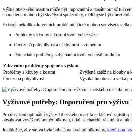
Výška tibetského mastifa může být impozantní a dosáhnout až 83 centi
charakter a mohou být skvělými společníky, měli byste být obezřetní 
Existuje několik zdravotních problémů, které mohou souviset s velko
Problémy s klouby a kostmi kvůli velké váze
Omezená pohyblivost a náchylnost k zraněním
Potenciální problémy s dýcháním kvůli velkosti hrudníku
Zdravotní problémy spojené s výškou
Problémy s klouby a kostmi
Zvýšená zátěž na klouby a ko
Omezená pohyblivost
Vysoká hmotnost a velká po
Výživové potřeby: Doporučení pro výživu 
Pro dosažení optimální výšky Tibetského mastifa je klíčové zajistit
obsahovat vyvážený poměr bílkovin, tuků, sacharidů, vitamínů a mine
Je důležité, aby strava byla bohatá na kvalitní bílkoviny,
které jsou ne