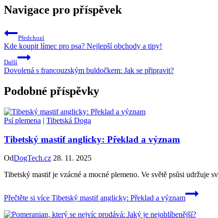
Navigace pro příspěvek
Předchozí
Kde koupit límec pro psa? Nejlepší obchody a tipy!
Další
Dovolená s francouzským buldočkem: Jak se připravit?
Podobné příspěvky
Psí plemena
|
Tibetská Doga
Tibetský mastif anglicky: Překlad a význam
Od
DogTech.cz
28. 11. 2025
Tibetský mastif je vzácné a mocné plemeno. Ve světě psůsi udržuje sv
Přečtěte si více
Tibetský mastif anglicky: Překlad a význam