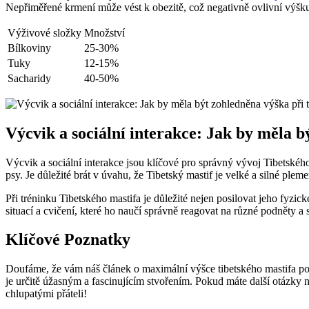
Nepřiměřené krmení může vést k obezitě, což negativně ovlivní výšku
Výživové složky
Množství
Bílkoviny
25-30%
Tuky
12-15%
Sacharidy
40-50%
Výcvik a sociální interakce: Jak by měla b
Výcvik a sociální interakce jsou klíčové pro správný vývoj Tibetského 
psy. Je důležité brát v úvahu, že Tibetský mastif je velké a silné ple
Při tréninku Tibetského mastifa je důležité nejen posilovat jeho fyzic
situací a cvičení, které ho naučí správně reagovat na různé podněty a s
Klíčové Poznatky
Doufáme, že vám náš článek o maximální výšce tibetského mastifa po
je určitě úžasným a fascinujícím stvořením. Pokud máte další otázky 
chlupatými přáteli!