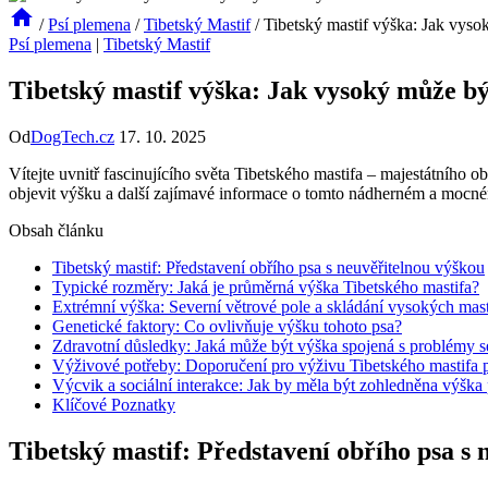
/
Psí plemena
/
Tibetský Mastif
/
Tibetský mastif výška: Jak vyso
Psí plemena
|
Tibetský Mastif
Tibetský mastif výška: Jak vysoký může bý
Od
DogTech.cz
17. 10. 2025
Vítejte uvnitř fascinujícího světa Tibetského mastifa – majestátního 
objevit výšku a další zajímavé informace o tomto nádherném a mocn
Obsah článku
Tibetský mastif: Představení obřího psa s neuvěřitelnou výškou
Typické rozměry: Jaká je průměrná výška Tibetského mastifa?
Extrémní výška: Severní větrové pole a skládání vysokých mast
Genetické faktory: Co ovlivňuje výšku tohoto psa?
Zdravotní důsledky: Jaká může být výška spojená s problémy 
Výživové potřeby: Doporučení pro výživu Tibetského mastifa 
Výcvik a sociální interakce: Jak by měla být zohledněna výška 
Klíčové Poznatky
Tibetský mastif: Představení obřího psa s 