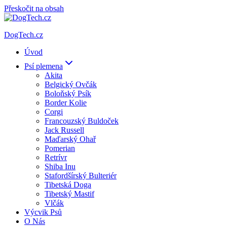
Přeskočit na obsah
DogTech.cz
Úvod
Psí plemena
Akita
Belgický Ovčák
Boloňský Psík
Border Kolie
Corgi
Francouzský Buldoček
Jack Russell
Maďarský Ohař
Pomerian
Retrívr
Shiba Inu
Stafordšírský Bulteriér
Tibetská Doga
Tibetský Mastif
Vlčák
Výcvik Psů
O Nás