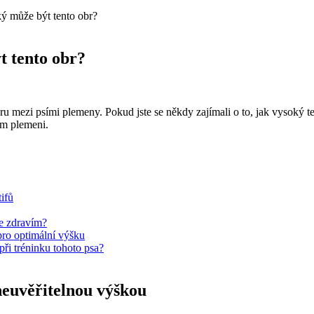
ký může být tento obr?
t tento obr?
obru mezi psími plemeny. Pokud jste se někdy zajímali o to, jak vysoký t
ém plemeni.
ifů
se zdravím?
pro optimální výšku
při tréninku tohoto psa?
neuvěřitelnou výškou