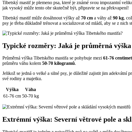
Tibetský mastif je plemeno psa, které je známé svou impozantní veliko
jak vysoký může tento obr skutečně být, připravte se na překvapení!
Tibetský mastif může dosáhnout výšky až
70 cm
a váhy až
90 kg
, co
psy je třeba důkladně trénovat a socializovat od mládí, aby se z nich s
Typické rozměry: Jaká je průměrná výška
Průměrná výška Tibetského mastifa se pohybuje mezi
61-76 centime
průměru váhu kolem
50-70 kilogramů
.
Jelikož se jedná o velké a silné psy, je důležité zajistit jim adekvátn
své rodiny a majetku.
Výška
Váha
61-76 cm
50-70 kg
Extrémní výška: Severní větrové pole a sk
Tibetský mastiff je jedním z nejvyšších psů na světě a může dosáhno