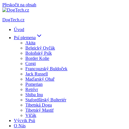
Přeskočit na obsah
DogTech.cz
Úvod
Psí plemena
Akita
Belgický Ovčák
Boloňský Psík
Border Kolie
Corgi
Francouzský Buldoček
Jack Russell
Maďarský Ohař
Pomerian
Retrívr
Shiba Inu
Stafordšírský Bulteriér
Tibetská Doga
Tibetský Mastif
Vlčák
Výcvik Psů
O Nás