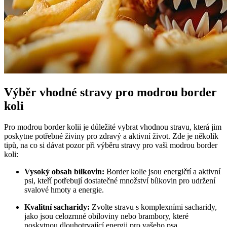
Výběr vhodné stravy pro modrou border
koli
Pro modrou border kolii je důležité vybrat vhodnou stravu, která jim
poskytne potřebné živiny pro zdravý a aktivní život. Zde je několik
tipů, na co si dávat pozor při výběru stravy pro vaši modrou border
koli:
Vysoký obsah bílkovin:
Border kolie jsou energičtí a aktivní
psi, kteří potřebují dostatečné množství bílkovin pro udržení
svalové hmoty a energie.
Kvalitní sacharidy:
Zvolte stravu s komplexními sacharidy,
jako jsou celozrnné obiloviny nebo brambory, které
poskytnou dlouhotrvající energii pro vašeho psa.