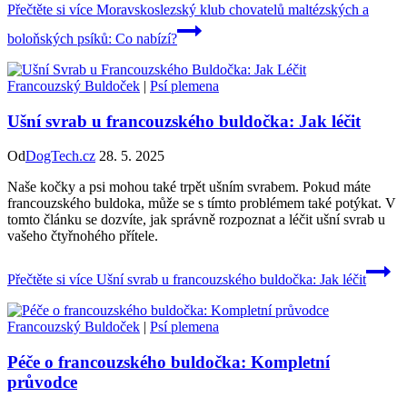
Přečtěte si více
Moravskoslezský klub chovatelů maltézských a
boloňských psíků: Co nabízí?
Francouzský Buldoček
|
Psí plemena
Ušní svrab u francouzského buldočka: Jak léčit
Od
DogTech.cz
28. 5. 2025
Naše kočky a psi mohou také trpět ušním svrabem. Pokud máte
francouzského buldoka, může se s tímto problémem také potýkat. V
tomto článku se dozvíte, jak správně rozpoznat a léčit ušní svrab u
vašeho čtyřnohého přítele.
Přečtěte si více
Ušní svrab u francouzského buldočka: Jak léčit
Francouzský Buldoček
|
Psí plemena
Péče o francouzského buldočka: Kompletní
průvodce