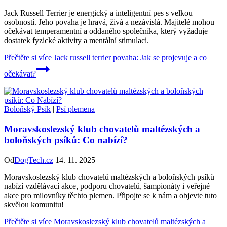
Jack Russell Terrier je energický a inteligentní pes s velkou
osobností. Jeho povaha je hravá, živá a nezávislá. Majitelé mohou
očekávat temperamentní a oddaného společníka, který vyžaduje
dostatek fyzické aktivity a mentální stimulaci.
Přečtěte si více
Jack russell terrier povaha: Jak se projevuje a co
očekávat?
Boloňský Psík
|
Psí plemena
Moravskoslezský klub chovatelů maltézských a
boloňských psíků: Co nabízí?
Od
DogTech.cz
14. 11. 2025
Moravskoslezský klub chovatelů maltézských a boloňských psíků
nabízí vzdělávací akce, podporu chovatelů, šampionáty i veřejné
akce pro milovníky těchto plemen. Připojte se k nám a objevte tuto
skvělou komunitu!
Přečtěte si více
Moravskoslezský klub chovatelů maltézských a