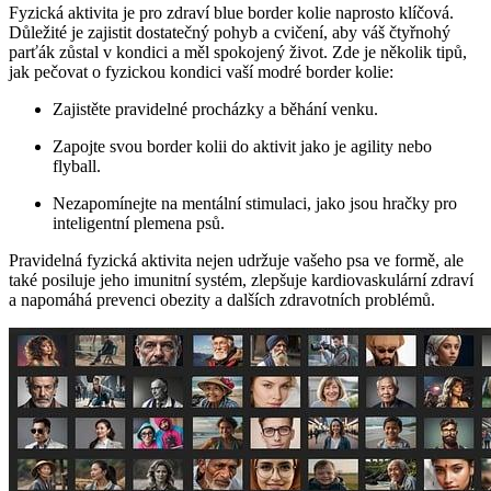
Fyzická aktivita je pro zdraví blue border kolie naprosto klíčová.
Důležité je zajistit dostatečný pohyb a cvičení, aby váš čtyřnohý
parťák zůstal v kondici a měl spokojený život. Zde je několik tipů,
jak pečovat o fyzickou kondici vaší modré border kolie:
Zajistěte pravidelné procházky a běhání venku.
Zapojte svou border kolii do aktivit jako je agility nebo
flyball.
Nezapomínejte na mentální stimulaci, jako jsou hračky pro
inteligentní plemena psů.
Pravidelná fyzická aktivita nejen udržuje vašeho psa ve formě, ale
také posiluje jeho imunitní systém, zlepšuje kardiovaskulární zdraví
a napomáhá prevenci obezity a dalších zdravotních problémů.