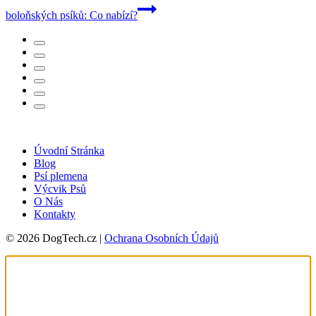
boloňských psíků: Co nabízí?
Úvodní Stránka
Blog
Psí plemena
Výcvik Psů
O Nás
Kontakty
© 2026 DogTech.cz |
Ochrana Osobních Údajů