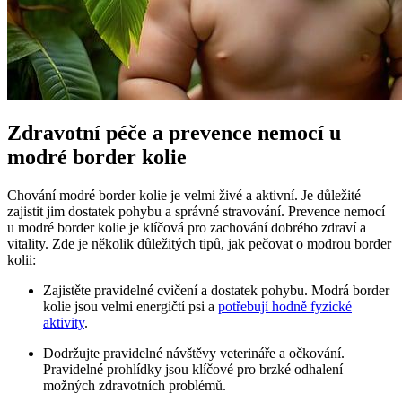
Zdravotní péče a prevence nemocí u
modré border kolie
Chování modré border kolie je velmi živé a aktivní. Je důležité
zajistit jim dostatek pohybu a správné stravování. Prevence nemocí
u modré border kolie je klíčová pro zachování dobrého zdraví a
vitality. Zde je několik důležitých tipů, jak pečovat o modrou border
kolii:
Zajistěte pravidelné cvičení a dostatek pohybu. Modrá border
kolie jsou velmi energičtí psi a
potřebují hodně fyzické
aktivity
.
Dodržujte pravidelné návštěvy veterináře a očkování.
Pravidelné prohlídky jsou klíčové pro brzké odhalení
možných zdravotních problémů.