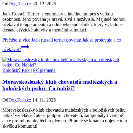
Od
DogTech.cz
30. 12. 2025
Jack Russell Terrier je energický a inteligentní pes s velkou
osobností. Jeho povaha je hravá, živá a nezávislá. Majitelé mohou
očekávat temperamentní a oddaného společníka, který vyžaduje
dostatek fyzické aktivity a mentální stimulaci.
Přečtěte si více
Jack russell terrier povaha: Jak se projevuje a co
očekávat?
Boloňský Psík
|
Psí plemena
Moravskoslezský klub chovatelů maltézských a
boloňských psíků: Co nabízí?
Od
DogTech.cz
14. 11. 2025
Moravskoslezský klub chovatelů maltézských a boloňských psíků
nabízí vzdělávací akce, podporu chovatelů, šampionáty i veřejné
akce pro milovníky těchto plemen. Připojte se k nám a objevte tuto
skvělou komunitu!