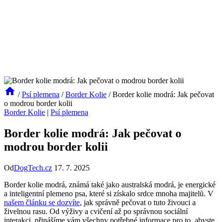
/
Psí plemena
/
Border Kolie
/
Border kolie modrá: Jak pečovat
o modrou border kolii
Border Kolie
|
Psí plemena
Border kolie modrá: Jak pečovat o
modrou border kolii
Od
DogTech.cz
17. 7. 2025
Border kolie modrá, známá také jako australská modrá, je energické
a inteligentní plemeno psa, které si získalo srdce mnoha majitelů. V
našem článku se dozvíte
, jak správně pečovat o tuto živouci a
živelnou rasu. Od výživy a cvičení až po správnou sociální
interakci, přinášíme vám všechny potřebné informace pro to, abyste