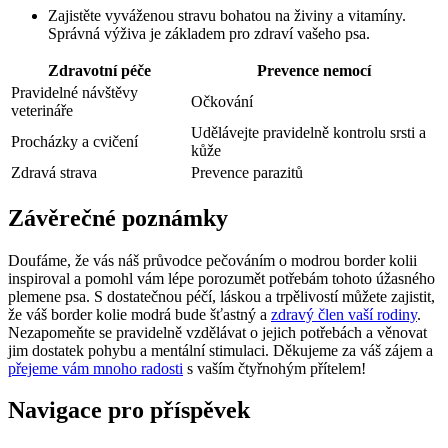
Zajistěte vyváženou stravu bohatou na živiny a vitamíny.
Správná výživa je základem pro zdraví vašeho psa.
Zdravotní péče
Prevence nemocí
Pravidelné návštěvy
Očkování
veterináře
Udělávejte pravidelně kontrolu srsti a
Procházky a cvičení
kůže
Zdravá strava
Prevence parazitů
Závěrečné poznámky
Doufáme, že vás náš průvodce pečováním o modrou border kolii
inspiroval a pomohl vám lépe porozumět potřebám tohoto úžasného
plemene psa. S dostatečnou péčí, láskou a trpělivostí můžete zajistit,
že váš border kolie modrá bude šťastný a
zdravý člen vaší rodiny
.
Nezapomeňte se pravidelně vzdělávat o jejich potřebách a věnovat
jim dostatek pohybu a mentální stimulaci. Děkujeme za váš zájem a
přejeme vám mnoho radosti
s vaším čtyřnohým přítelem!
Navigace pro příspěvek