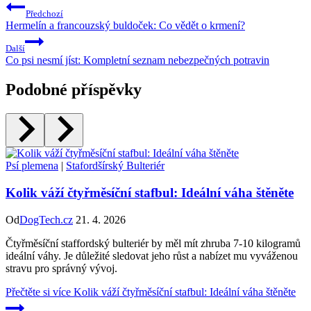
Předchozí
Hermelín a francouzský buldoček: Co vědět o krmení?
Další
Co psi nesmí jíst: Kompletní seznam nebezpečných potravin
Podobné příspěvky
Psí plemena
|
Stafordšírský Bulteriér
Kolik váží čtyřměsíční stafbul: Ideální váha štěněte
Od
DogTech.cz
21. 4. 2026
Čtyřměsíční staffordský bulteriér by měl mít zhruba 7-10 kilogramů
ideální váhy. Je důležité sledovat jeho růst a nabízet mu vyváženou
stravu pro správný vývoj.
Přečtěte si více
Kolik váží čtyřměsíční stafbul: Ideální váha štěněte