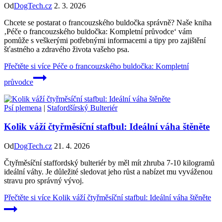
Od
DogTech.cz
2. 3. 2026
Chcete se postarat o francouzského buldočka správně? Naše kniha
‚Péče o francouzského buldočka: Kompletní průvodce‘ vám
pomůže s veškerými potřebnými informacemi a tipy pro zajištění
šťastného a zdravého života vašeho psa.
Přečtěte si více
Péče o francouzského buldočka: Kompletní
průvodce
Psí plemena
|
Stafordšírský Bulteriér
Kolik váží čtyřměsíční stafbul: Ideální váha štěněte
Od
DogTech.cz
21. 4. 2026
Čtyřměsíční staffordský bulteriér by měl mít zhruba 7-10 kilogramů
ideální váhy. Je důležité sledovat jeho růst a nabízet mu vyváženou
stravu pro správný vývoj.
Přečtěte si více
Kolik váží čtyřměsíční stafbul: Ideální váha štěněte