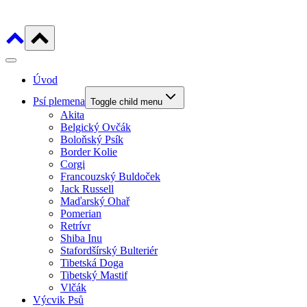
Úvod
Psí plemena
Toggle child menu
Akita
Belgický Ovčák
Boloňský Psík
Border Kolie
Corgi
Francouzský Buldoček
Jack Russell
Maďarský Ohař
Pomerian
Retrívr
Shiba Inu
Stafordšírský Bulteriér
Tibetská Doga
Tibetský Mastif
Vlčák
Výcvik Psů