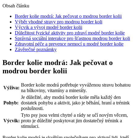
Obsah článku
Border kolie modrá: Jak pečovat o modrou border kolii
Výběr vhodné stravy pro modrou border koli
Výcvik a vývoj modré border kolii
Důležitost fyzické aktivity pro zdraví modré border kolie
Správná sociální interakce pro šťastnou modrou border koli
Zdravotní péče a prevence nemocí u modré border kolie
Závěrečné poznámky
Border kolie modrá: Jak pečovat o
modrou border kolii
Border kolie modrá potřebuje vyváženou stravu bohatou
Výživa:
na bílkoviny, vitamíny a minerály.
Je důležité, aby modrá border kolie měla každý den
Pohyb:
dostatek pohybu a aktivit, jako je běhání, hraní a trénink
poslušnosti.
Tyto psy jsou velmi chytré a rády se učí novým věcem,
Výcvik:
proto je důležité poskytovat jim dostatečný trénink a
stimulaci.
Border kolie modrá je skvělým společníkem pro aktivní lidi, kteří