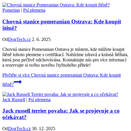
Pomerian
|
Psí plemena
Chovná stanice pomeranian Ostrava: Kde koupit
štěně?
Od
DogTech.cz
2. 6. 2025
Chovná stanice Pomeranian Ostrava je místem, kde můžete koupit
štěně tohoto plemene s certifikací. Nabízíme zdravá a krásná štěňata,
která jsou pečlivě odchovávána. Kontaktujte nás pro více informací
a rezervujte si svého nového čtyřnohého přítele!
Přečtěte si více
Chovná stanice pomeranian Ostrava: Kde koupit
štěně?
Jack Russell
|
Psí plemena
Jack russell terrier povaha: Jak se projevuje a co
očekávat?
Od
DogTech.cz
30. 12. 2025