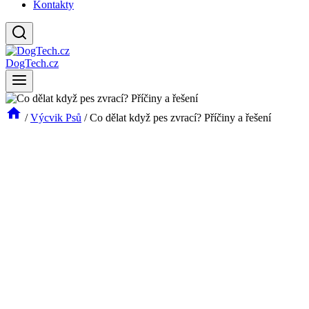
Kontakty
DogTech.cz
/
Výcvik Psů
/
Co dělat když pes zvrací? Příčiny a řešení