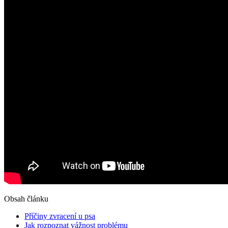
Obsah článku
Příčiny zvracení u psa
Jak rozpoznat vážnost problému