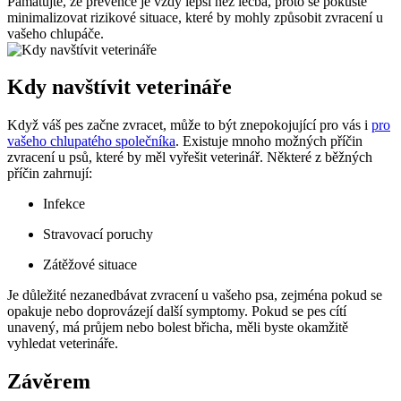
Pamatujte, že prevence je vždy lepší než léčba, proto se pokuste
minimalizovat rizikové situace, které by mohly způsobit zvracení u
vašeho chlupáče.
Kdy navštívit veterináře
Když váš pes začne zvracet, může to být znepokojující pro vás i
pro
vašeho chlupatého společníka
. Existuje mnoho možných příčin
zvracení u psů, které by měl vyřešit veterinář. Některé z běžných
příčin zahrnují:
Infekce
Stravovací poruchy
Zátěžové situace
Je důležité nezanedbávat zvracení u vašeho psa, zejména pokud se
opakuje nebo doprovázejí další symptomy. Pokud se pes cítí
unavený, má průjem nebo bolest břicha, měli byste okamžitě
vyhledat veterináře.
Závěrem