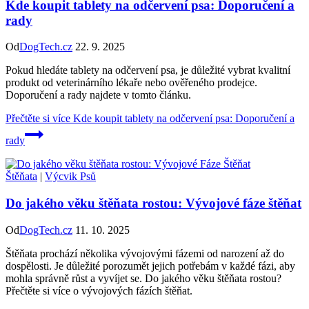
Kde koupit tablety na odčervení psa: Doporučení a
rady
Od
DogTech.cz
22. 9. 2025
Pokud hledáte tablety na odčervení psa, je důležité vybrat kvalitní
produkt od veterinárního lékaře nebo ověřeného prodejce.
Doporučení a rady najdete v tomto článku.
Přečtěte si více
Kde koupit tablety na odčervení psa: Doporučení a
rady
Štěňata
|
Výcvik Psů
Do jakého věku štěňata rostou: Vývojové fáze štěňat
Od
DogTech.cz
11. 10. 2025
Štěňata prochází několika vývojovými fázemi od narození až do
dospělosti. Je důležité porozumět jejich potřebám v každé fázi, aby
mohla správně růst a vyvíjet se. Do jakého věku štěňata rostou?
Přečtěte si více o vývojových fázích štěňat.