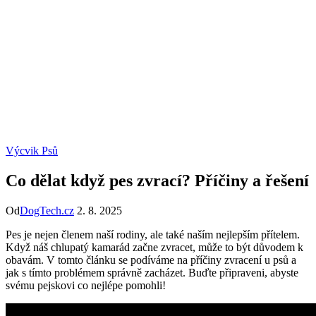
Výcvik Psů
Co dělat když pes zvrací? Příčiny a řešení
Od
DogTech.cz
2. 8. 2025
Pes je nejen členem naší rodiny, ale také naším nejlepším přítelem.
Když náš chlupatý kamarád začne zvracet, může to být důvodem k
obavám. V tomto článku se podíváme na příčiny zvracení u psů a
jak s tímto problémem správně zacházet. Buďte připraveni, abyste
svému pejskovi co nejlépe pomohli!