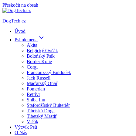
Přeskočit na obsah
DogTech.cz
Úvod
Psí plemena
Akita
Belgický Ovčák
Boloňský Psík
Border Kolie
Corgi
Francouzský Buldoček
Jack Russell
Maďarský Ohař
Pomerian
Retrívr
Shiba Inu
Stafordšírský Bulteriér
Tibetská Doga
Tibetský Mastif
Vlčák
Výcvik Psů
O Nás