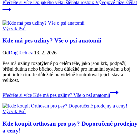
Přečtěte si více
Do jakého věku štěňata rostou: Vývojové fáze štěňat
Výcvik Psů
Kde má pes uzliny? Vše o psí anatomii
Od
DogTech.cz
13. 2. 2026
Pes má uzliny rozptýlené po celém těle, jako jsou krk, podpaží,
břišní dutina nebo břicho. Jsou důležité pro imunitní systém a boj
proti infekcím. Je důležité pravidelně kontrolovat jejich stav a
velikost.
Přečtěte si více
Kde má pes uzliny? Vše o psí anatomii
Výcvik Psů
Kde koupit orthosan pro psy? Doporučené prodejny
a ceny!