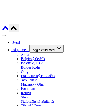
Úvod
Psí plemena
Toggle child menu
Akita
Belgický Ovčák
Boloňský Psík
Border Kolie
Corgi
Francouzský Buldoček
Jack Russell
Maďarský Ohař
Pomerian
Retrívr
Shiba Inu
Stafordšírský Bulteriér
Tibetská Doga