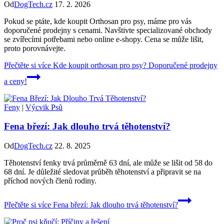
Od
DogTech.cz
17. 2. 2026
Pokud se ptáte, kde koupit Orthosan pro psy, máme pro vás
doporučené prodejny s cenami. Navštivte specializované obchody
se zvířecími potřebami nebo online e-shopy. Cena se může lišit,
proto porovnávejte.
Přečtěte si více
Kde koupit orthosan pro psy? Doporučené prodejny
a ceny!
Feny
|
Výcvik Psů
Fena březí: Jak dlouho trvá těhotenství?
Od
DogTech.cz
22. 8. 2025
Těhotenství fenky trvá průměrně 63 dní, ale může se lišit od 58 do
68 dní. Je důležité sledovat průběh těhotenství a připravit se na
příchod nových členů rodiny.
Přečtěte si více
Fena březí: Jak dlouho trvá těhotenství?