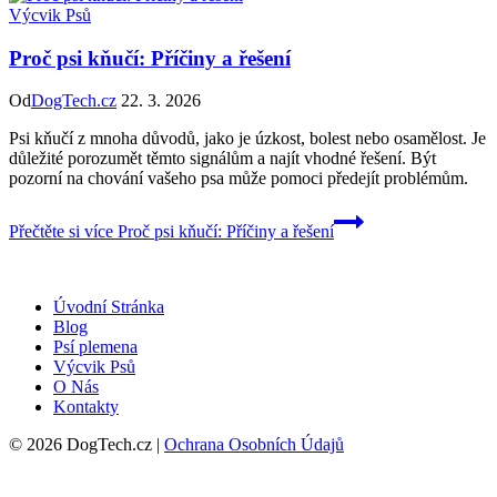
Výcvik Psů
Proč psi kňučí: Příčiny a řešení
Od
DogTech.cz
22. 3. 2026
Psi kňučí z mnoha důvodů, jako je úzkost, bolest nebo osamělost. Je
důležité porozumět těmto signálům a najít vhodné řešení. Být
pozorní na chování vašeho psa může pomoci předejít problémům.
Přečtěte si více
Proč psi kňučí: Příčiny a řešení
Úvodní Stránka
Blog
Psí plemena
Výcvik Psů
O Nás
Kontakty
© 2026 DogTech.cz |
Ochrana Osobních Údajů