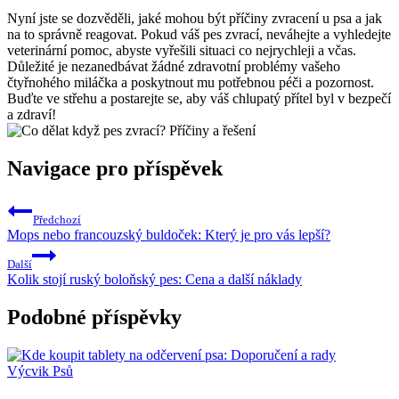
Nyní jste se dozvěděli, jaké mohou být příčiny zvracení u psa a jak
na to správně reagovat. Pokud váš pes zvrací, neváhejte a vyhledejte
veterinární pomoc, abyste vyřešili situaci co nejrychleji a včas.
Důležité je nezanedbávat žádné zdravotní problémy vašeho
čtyřnohého miláčka a poskytnout mu potřebnou péči a pozornost.
Buďte ve střehu a postarejte se, aby váš chlupatý přítel byl v bezpečí
a zdraví!
Navigace pro příspěvek
Předchozí
Mops nebo francouzský buldoček: Který je pro vás lepší?
Další
Kolik stojí ruský boloňský pes: Cena a další náklady
Podobné příspěvky
Výcvik Psů