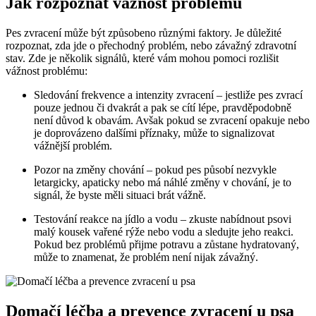
Jak rozpoznat vážnost problému
Pes zvracení může být způsobeno různými faktory. Je důležité
rozpoznat, zda jde o přechodný problém, nebo závažný zdravotní
stav. Zde je několik signálů, které vám mohou pomoci rozlišit
vážnost problému:
Sledování frekvence a intenzity zvracení – jestliže pes zvrací
pouze jednou či dvakrát a pak se cítí lépe, pravděpodobně
není důvod k obavám. Avšak pokud se zvracení opakuje nebo
je doprovázeno dalšími příznaky, může to signalizovat
vážnější problém.
Pozor na změny chování – pokud pes působí nezvykle
letargicky, apaticky nebo má náhlé změny v chování, je to
signál, že byste měli situaci brát vážně.
Testování reakce na jídlo a vodu – zkuste nabídnout psovi
malý kousek vařené rýže nebo vodu a sledujte jeho reakci.
Pokud bez problémů přijme potravu a zůstane hydratovaný,
může to znamenat, že problém není nijak závažný.
Domačí léčba a prevence zvracení u psa