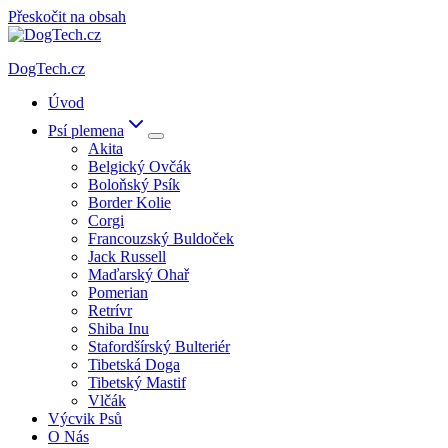
Přeskočit na obsah
DogTech.cz
Úvod
Psí plemena
Akita
Belgický Ovčák
Boloňský Psík
Border Kolie
Corgi
Francouzský Buldoček
Jack Russell
Maďarský Ohař
Pomerian
Retrívr
Shiba Inu
Stafordšírský Bulteriér
Tibetská Doga
Tibetský Mastif
Vlčák
Výcvik Psů
O Nás