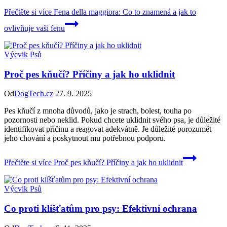
Přečtěte si více
Fena della maggiora: Co to znamená a jak to
ovlivňuje vaši fenu
Výcvik Psů
Proč pes kňučí? Příčiny a jak ho uklidnit
Od
DogTech.cz
27. 9. 2025
Pes kňučí z mnoha důvodů, jako je strach, bolest, touha po
pozornosti nebo neklid. Pokud chcete uklidnit svého psa, je důležité
identifikovat příčinu a reagovat adekvátně. Je důležité porozumět
jeho chování a poskytnout mu potřebnou podporu.
Přečtěte si více
Proč pes kňučí? Příčiny a jak ho uklidnit
Výcvik Psů
Co proti klíšťatům pro psy: Efektivní ochrana