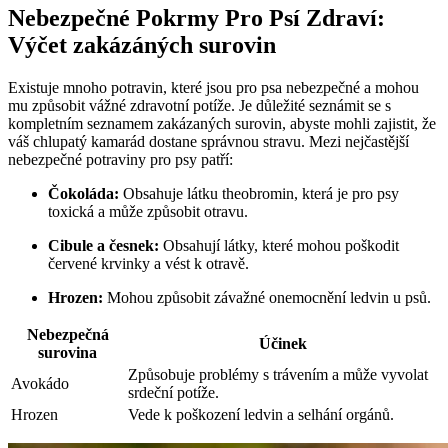
Nebezpečné Pokrmy Pro Psí Zdraví:
Výčet zakázáných surovin
Existuje mnoho potravin, které jsou pro psa nebezpečné a mohou
mu způsobit vážné zdravotní potíže. Je důležité seznámit se s
kompletním seznamem zakázaných surovin, abyste mohli zajistit, že
váš chlupatý kamarád dostane správnou stravu. Mezi nejčastější
nebezpečné potraviny pro psy patří:
Čokoláda:
Obsahuje látku theobromin, která je pro psy
toxická a může způsobit otravu.
Cibule a česnek:
Obsahují látky, které mohou poškodit
červené krvinky a vést k otravě.
Hrozen:
Mohou způsobit závažné onemocnění ledvin u psů.
Nebezpečná
Účinek
surovina
Způsobuje problémy s trávením a může vyvolat
Avokádo
srdeční potíže.
Hrozen
Vede k poškození ledvin a selhání orgánů.