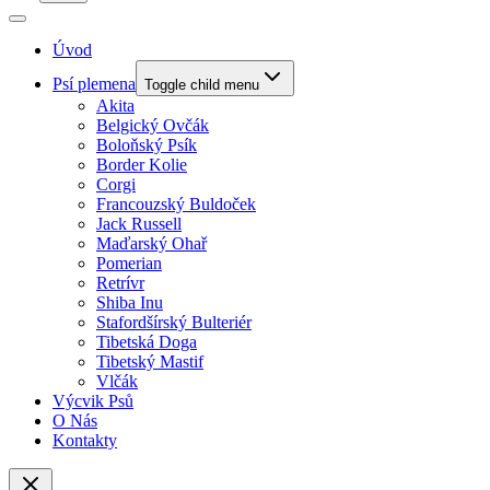
Úvod
Psí plemena
Toggle child menu
Akita
Belgický Ovčák
Boloňský Psík
Border Kolie
Corgi
Francouzský Buldoček
Jack Russell
Maďarský Ohař
Pomerian
Retrívr
Shiba Inu
Stafordšírský Bulteriér
Tibetská Doga
Tibetský Mastif
Vlčák
Výcvik Psů
O Nás
Kontakty