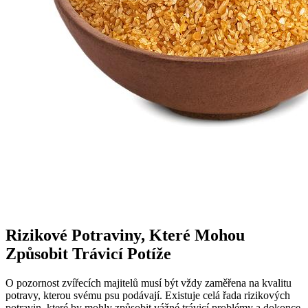
Rizikové Potraviny, Které Mohou
Způsobit Trávicí Potíže
O pozornost zvířecích majitelů musí být vždy zaměřena na kvalitu
potravy, kterou svému psu podávají. Existuje celá řada rizikových
potravin, které by mohly způsobit vážné trávicí problémy a dokonce