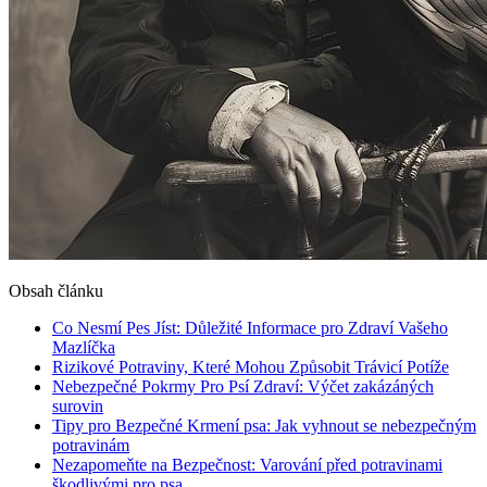
Obsah článku
Co Nesmí Pes Jíst: Důležité Informace pro Zdraví Vašeho
Mazlíčka
Rizikové Potraviny, Které Mohou Způsobit Trávicí Potíže
Nebezpečné Pokrmy Pro Psí Zdraví: Výčet zakázáných
surovin
Tipy pro Bezpečné Krmení psa: Jak vyhnout se nebezpečným
potravinám
Nezapomeňte na Bezpečnost: Varování před potravinami
škodlivými pro psa