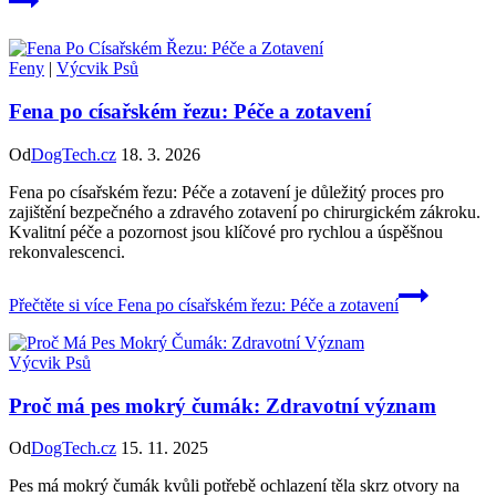
Feny
|
Výcvik Psů
Fena po císařském řezu: Péče a zotavení
Od
DogTech.cz
18. 3. 2026
Fena po císařském řezu: Péče a zotavení je důležitý proces pro
zajištění bezpečného a zdravého zotavení po chirurgickém zákroku.
Kvalitní péče a pozornost jsou klíčové pro rychlou a úspěšnou
rekonvalescenci.
Přečtěte si více
Fena po císařském řezu: Péče a zotavení
Výcvik Psů
Proč má pes mokrý čumák: Zdravotní význam
Od
DogTech.cz
15. 11. 2025
Pes má mokrý čumák kvůli potřebě ochlazení těla skrz otvory na