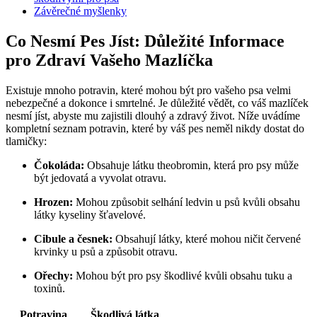
Závěrečné myšlenky
Co Nesmí Pes Jíst: Důležité Informace
pro Zdraví Vašeho Mazlíčka
Existuje mnoho potravin, které mohou být pro vašeho psa velmi
nebezpečné a dokonce i smrtelné. Je důležité vědět, co váš mazlíček
nesmí jíst, abyste mu zajistili dlouhý a zdravý život. Níže uvádíme
kompletní seznam potravin, které by váš pes neměl nikdy dostat do
tlamičky:
Čokoláda:
Obsahuje látku theobromin, která pro psy může
být jedovatá a vyvolat otravu.
Hrozen:
Mohou způsobit selhání ledvin u psů kvůli obsahu
látky kyseliny šťavelové.
Cibule a česnek:
Obsahují látky, které mohou ničit červené
krvinky u psů a způsobit otravu.
Ořechy:
Mohou být pro psy škodlivé kvůli obsahu tuku a
toxinů.
Potravina
Škodlivá látka