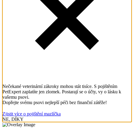
Nečekané veterinární zákroky mohou stát tisíce. S pojištěním
PetExpert zaplatíte jen zlomek. Postarají se o účty, vy o lásku k
vašemu psovi.
Dopřejte svému psovi nejlepší péči bez finanční zátěže!
Zjistit více o pojištění mazlíčka
NE, DÍKY