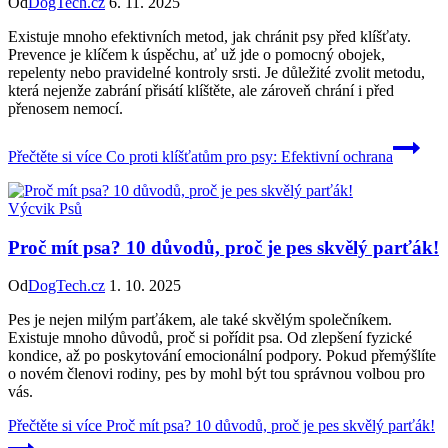
Od
DogTech.cz
6. 11. 2025
Existuje mnoho efektivních metod, jak chránit psy před klíšťaty.
Prevence je klíčem k úspěchu, ať už jde o pomocný obojek,
repelenty nebo pravidelné kontroly srsti. Je důležité zvolit metodu,
která nejenže zabrání přisátí klíštěte, ale zároveň chrání i před
přenosem nemocí.
Přečtěte si více
Co proti klíšťatům pro psy: Efektivní ochrana
Výcvik Psů
Proč mít psa? 10 důvodů, proč je pes skvělý parťák!
Od
DogTech.cz
1. 10. 2025
Pes je nejen milým parťákem, ale také skvělým společníkem.
Existuje mnoho důvodů, proč si pořídit psa. Od zlepšení fyzické
kondice, až po poskytování emocionální podpory. Pokud přemýšlíte
o novém členovi rodiny, pes by mohl být tou správnou volbou pro
vás.
Přečtěte si více
Proč mít psa? 10 důvodů, proč je pes skvělý parťák!