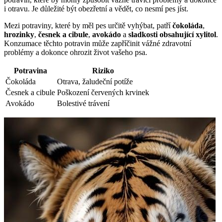
i otravu. Je důležité být obezřetní a vědět, co nesmí pes jíst.
Mezi potraviny, které by měl pes určitě vyhýbat, patří
čokoláda
,
hrozinky
,
česnek a cibule
,
avokádo
a
sladkosti obsahující xylitol
.
Konzumace těchto potravin může zapříčinit vážné zdravotní
problémy a dokonce ohrozit život vašeho psa.
Potravina
Riziko
Čokoláda
Otrava, žaludeční potíže
Česnek a cibule
Poškození červených krvinek
Avokádo
Bolestivé trávení