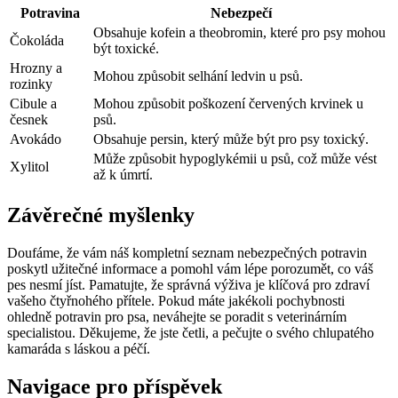
Potravina
Nebezpečí
Obsahuje kofein a theobromin, které pro psy mohou
Čokoláda
být toxické.
Hrozny a
Mohou způsobit selhání ledvin u psů.
rozinky
Cibule a
Mohou způsobit poškození červených krvinek u
česnek
psů.
Avokádo
Obsahuje persin, který může být pro psy toxický.
Může způsobit hypoglykémii u psů, což může vést
Xylitol
až k úmrtí.
Závěrečné myšlenky
Doufáme, že vám náš kompletní seznam nebezpečných potravin
poskytl užitečné informace a pomohl vám lépe porozumět, co váš
pes nesmí jíst. Pamatujte, že správná výživa je klíčová pro zdraví
vašeho čtyřnohého přítele. Pokud máte jakékoli pochybnosti
ohledně potravin pro psa, neváhejte se poradit s veterinárním
specialistou. Děkujeme, že jste četli, a pečujte o svého chlupatého
kamaráda s láskou a péčí.
Navigace pro příspěvek