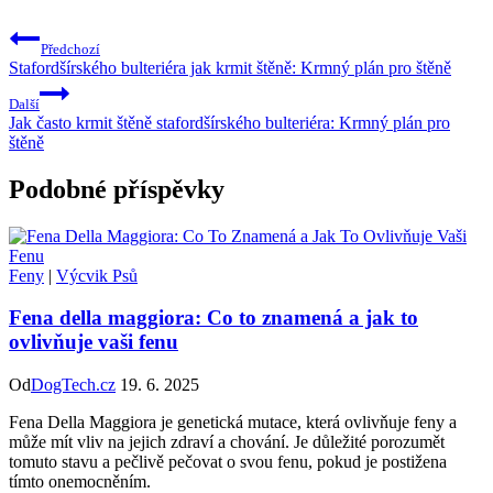
Předchozí
Stafordšírského bulteriéra jak krmit štěně: Krmný plán pro štěně
Další
Jak často krmit štěně stafordšírského bulteriéra: Krmný plán pro
štěně
Podobné příspěvky
Feny
|
Výcvik Psů
Fena della maggiora: Co to znamená a jak to
ovlivňuje vaši fenu
Od
DogTech.cz
19. 6. 2025
Fena Della Maggiora je genetická mutace, která ovlivňuje feny a
může mít vliv na jejich zdraví a chování. Je důležité porozumět
tomuto stavu a pečlivě pečovat o svou fenu, pokud je postižena
tímto onemocněním.