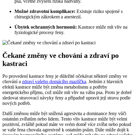
psa, včetně zvýšení rizika nadváhy.
Možné zdravotní komplikace:
Existuje riziko spojené s
chirurgickým zákrokem a anestezií.
Úbytek ochranných hormonů:
Kastrace může mít vliv na
fyziologické procesy feny.
Čekané změny ve chování a zdraví po
kastraci
Po provedení kastrace feny je důležité očekávat některé změny ve
chování a
zdraví vašeho domácího mazlíčka
. Jedním z hlavních
efektů kastrace může být změna metabolismu a potřeby
energetického příjmu, což může mít vliv na váhu psa. Proto je dobré
sledovat stravovací návyky feny a případně upravit její stravu podle
nových potřeb.
Další změnou může být snížená agresivita a dominance feny vůči
ostatním zvířatům nebo lidem. Tento vliv kastrace může být velmi
pozitivní, zvláště pokud máte ve svém domě více zvířat nebo pokud
se vaše fena chovala agresivně k ostatním psům. Dále může dojít k