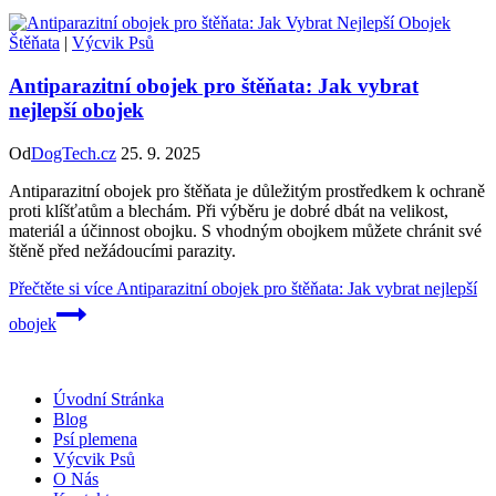
Štěňata
|
Výcvik Psů
Antiparazitní obojek pro štěňata: Jak vybrat
nejlepší obojek
Od
DogTech.cz
25. 9. 2025
Antiparazitní obojek pro štěňata je důležitým prostředkem k ochraně
proti klíšťatům a blechám. Při výběru je dobré dbát na velikost,
materiál a účinnost obojku. S vhodným obojkem můžete chránit své
štěně před nežádoucími parazity.
Přečtěte si více
Antiparazitní obojek pro štěňata: Jak vybrat nejlepší
obojek
Úvodní Stránka
Blog
Psí plemena
Výcvik Psů
O Nás