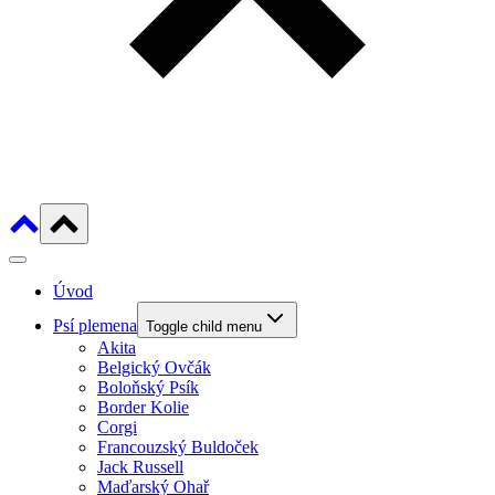
Úvod
Psí plemena
Toggle child menu
Akita
Belgický Ovčák
Boloňský Psík
Border Kolie
Corgi
Francouzský Buldoček
Jack Russell
Maďarský Ohař