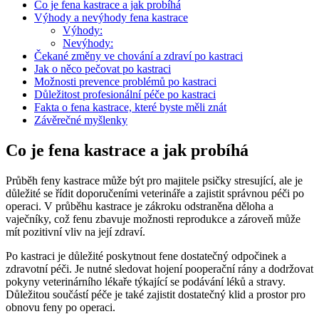
Co je fena kastrace a jak probíhá
Výhody a nevýhody fena kastrace
Výhody:
Nevýhody:
Čekané změny ve chování a zdraví po kastraci
Jak o něco pečovat po kastraci
Možnosti prevence problémů po kastraci
Důležitost profesionální péče po kastraci
Fakta o fena kastrace, které byste měli znát
Závěrečné myšlenky
Co je fena kastrace a jak probíhá
Průběh feny kastrace může být pro majitele psičky stresující, ale je
důležité se řídit doporučeními veterináře a zajistit správnou péči po
operaci. V průběhu kastrace je zákroku odstraněna děloha a
vaječníky, což fenu zbavuje možnosti reprodukce a zároveň může
mít pozitivní vliv na její zdraví.
Po kastraci je důležité poskytnout fene dostatečný odpočinek a
zdravotní péči. Je nutné sledovat hojení pooperační rány a dodržovat
pokyny veterinárního lékaře týkající se podávání léků a stravy.
Důležitou součástí péče je také zajistit dostatečný klid a prostor pro
obnovu feny po operaci.