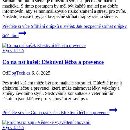
Stříhání drápků u štěňat je důležitou součástí péče o domácího
mazlíčka. S tímto postupem by měl být každý majitel psa dobře
informován, aby se minimalizovalo riziko zranění a stresu pro zvíře.
Následujte naše tipy, jak bezpečně stříhat drápky svého štěněte.
Přečtěte si více
Stříhání drápků u štěňat: Jak bezpečně stříhat drápky
štěňatům
Výcvik Psů
Co na psí kašel: Efektivní léčba a prevence
Od
DogTech.cz
6. 8. 2025
Pes trpící kašlem může být pro majitele stresující. Důležité je najít
efektivní léčbu a prevenci, která může zahrnovat léky, vakcíny a
změny životního stylu. Sledování a konzultace s veterinárním
lékařem jsou klíčové pro zachování zdraví psa.
Přečtěte si více
Co na psí kašel: Efektivní léčba a prevence
Výcvik Psů