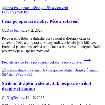
Feny
|
Výcvik Psů
Fena po operaci dělohy: Péče a zotavení
Od
DogTech.cz
27. 2. 2026
Po operaci dělohy je důležité poskytnout si dostatek času ke
zotavení. Péče a podpora ze strany rodiny a lékařů jsou klíčové.
Potřebná je také dostatečná odpočinek a dodržování pokynů lékaře
pro rychlejší a úspěšné zotavení.
Přečtěte si více
Fena po operaci dělohy: Péče a zotavení
Štěňata
|
Výcvik Psů
Stříhání drápků u štěňat: Jak bezpečně stříhat
drápky štěňatům
Od
DogTech.cz
10. 12. 2025