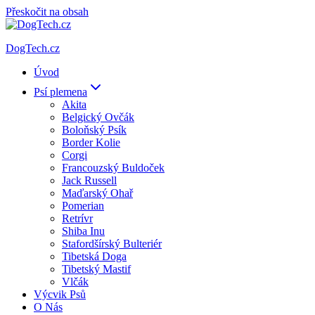
Přeskočit na obsah
DogTech.cz
Úvod
Psí plemena
Akita
Belgický Ovčák
Boloňský Psík
Border Kolie
Corgi
Francouzský Buldoček
Jack Russell
Maďarský Ohař
Pomerian
Retrívr
Shiba Inu
Stafordšírský Bulteriér
Tibetská Doga
Tibetský Mastif
Vlčák
Výcvik Psů
O Nás