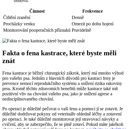
obnovu.
Činnost
Frekvence
Čištění zranění
Denně
Procházky venku
Omezit po dobu hojení
Monitorování pooperačních příznaků
Pravidelně
Fakta o fena kastrace, které byste měli
znát
Fena kastrace je běžný chirurgický zákrok, který má mnoho výhod
pro vašeho psa. Jedním z hlavních důvodů pro kastraci feny je
prevence nemocí reprodukčního systému a snížení rizika rakoviny
prsu. Kromě těchto zdravotních benefitů může kastrace také mít
pozitivní vliv na chování vašeho psa, jako je snížení agrese a
nedisciplinovaného chování.
Po operaci je důležité pečovat o vaši fenu a pomoci jí se zotavit. Je
důležité dodržovat pokyny od veterináře ohledně léčby a zotavení
po operaci. Je také důležité monitorovat její stravovací návyky a
cvičení, aby se zabezpečilo, že se plně zotaví. Pokud máte jakékoli