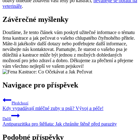
obavy ohledně zotavení vaší feny po kastraci,
neváhejte se obrátit na
veterináře
.
Závěrečné myšlenky
Doufáme, že tento článek vám poskytl užitečné informace o tématu
fena kastrace a jak pečovat o vašeho chlupatého čtyřnohého přítele.
Máte-li jakékoliv další dotazy nebo potřebujete další informace,
neváhejte nás kontaktovat. Pamatujte, že starost o vašeho psa je
důležitá a kastrace může být jednou z možných dohledaných
možností pro jeho zdraví a dobro. Děkujeme za přečtení a přejeme
vám všechno nejlepší ve vašem pejskovi!
Navigace pro příspěvek
Předchozí
Kdy vypadávají mléčné zuby u psů? Vývoj a péče!
Další
Antiparazitika pro štěňata: Jak chráníte štěně před parazity
Podobné příspěvky