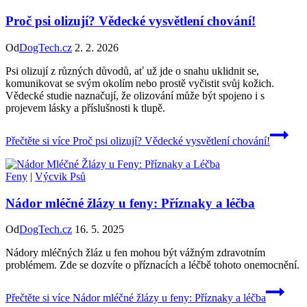
Proč psi olizují? Vědecké vysvětlení chování!
Od
DogTech.cz
2. 2. 2026
Psi olizují z různých důvodů, ať už jde o snahu uklidnit se,
komunikovat se svým okolím nebo prostě vyčistit svůj kožich.
Vědecké studie naznačují, že olizování může být spojeno i s
projevem lásky a příslušnosti k tlupě.
Přečtěte si více
Proč psi olizují? Vědecké vysvětlení chování!
Feny
|
Výcvik Psů
Nádor mléčné žlázy u feny: Příznaky a léčba
Od
DogTech.cz
16. 5. 2025
Nádory mléčných žláz u fen mohou být vážným zdravotním
problémem. Zde se dozvíte o příznacích a léčbě tohoto onemocnění.
Přečtěte si více
Nádor mléčné žlázy u feny: Příznaky a léčba