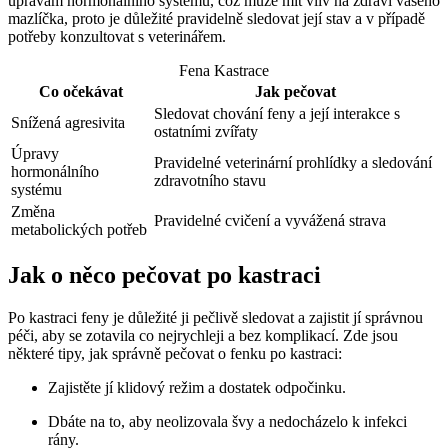
úpravám hormonálního systému, což může mít vliv na zdraví vašeho
mazlíčka, proto je důležité pravidelně sledovat její stav a v případě
potřeby konzultovat s veterinářem.
Fena Kastrace
Co očekávat
Jak pečovat
Sledovat chování feny a její interakce s
Snížená agresivita
ostatními zvířaty
Úpravy
Pravidelné veterinární prohlídky a sledování
hormonálního
zdravotního stavu
systému
Změna
Pravidelné cvičení a vyvážená strava
metabolických potřeb
Jak o něco pečovat po kastraci
Po kastraci feny je důležité ji pečlivě sledovat a zajistit jí správnou
péči, aby se zotavila co nejrychleji a bez komplikací. Zde jsou
některé tipy, jak správně pečovat o fenku po kastraci:
Zajistěte jí klidový režim a dostatek odpočinku.
Dbáte na to, aby neolizovala švy a nedocházelo k infekci
rány.