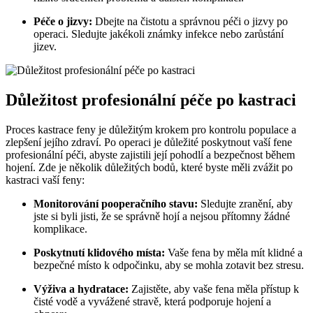
Péče o jizvy:
Dbejte na čistotu a správnou péči o jizvy po
operaci. Sledujte jakékoli známky infekce nebo zarůstání
jizev.
Důležitost profesionální péče po kastraci
Proces kastrace feny je důležitým krokem pro kontrolu populace a
zlepšení jejího zdraví. Po operaci je důležité poskytnout vaší fene
profesionální péči, abyste zajistili její pohodlí a bezpečnost během
hojení. Zde je několik důležitých bodů, které byste měli zvážit po
kastraci vaší feny:
Monitorování pooperačního stavu:
Sledujte zranění, aby
jste si byli jisti, že se správně hojí a nejsou přítomny žádné
komplikace.
Poskytnutí klidového místa:
Vaše fena by měla mít klidné a
bezpečné místo k odpočinku, aby se mohla zotavit bez stresu.
Výživa a hydratace:
Zajistěte, aby vaše fena měla přístup k
čisté vodě a vyvážené stravě, která podporuje hojení a