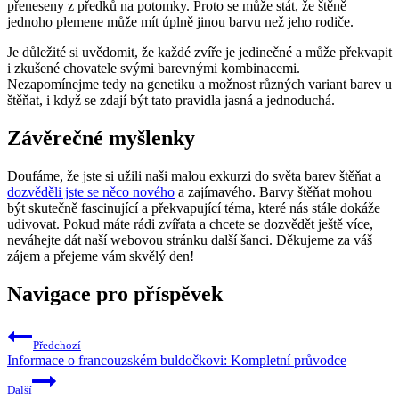
přeneseny z předků na potomky. Proto se může stát, že štěně
jednoho plemene může mít úplně jinou barvu než jeho rodiče.
Je důležité si uvědomit, že každé zvíře je jedinečné a může překvapit
i zkušené chovatele svými barevnými kombinacemi.
Nezapomínejme tedy na genetiku a možnost různých variant barev u
štěňat, i když se zdají být tato pravidla jasná a jednoduchá.
Závěrečné myšlenky
Doufáme, že jste si užili naši malou exkurzi do světa barev štěňat a
dozvěděli jste se něco nového
a zajímavého. Barvy štěňat mohou
být skutečně fascinující a překvapující téma, které nás stále dokáže
udivovat. Pokud máte rádi zvířata a chcete se dozvědět ještě více,
neváhejte dát naší webovou stránku další šanci. Děkujeme za váš
zájem a přejeme vám skvělý den!
Navigace pro příspěvek
Předchozí
Informace o francouzském buldočkovi: Kompletní průvodce
Další