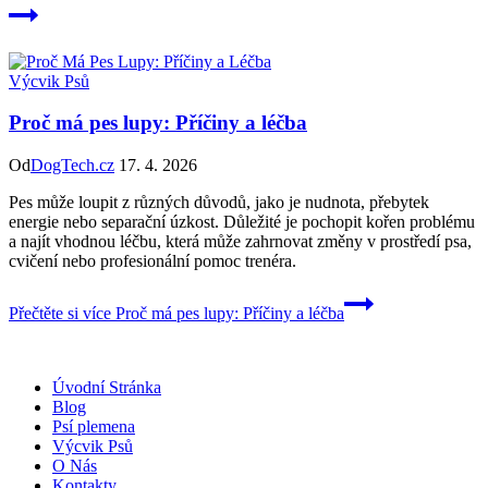
Výcvik Psů
Proč má pes lupy: Příčiny a léčba
Od
DogTech.cz
17. 4. 2026
Pes může loupit z různých důvodů, jako je nudnota, přebytek
energie nebo separační úzkost. Důležité je pochopit kořen problému
a najít vhodnou léčbu, která může zahrnovat změny v prostředí psa,
cvičení nebo profesionální pomoc trenéra.
Přečtěte si více
Proč má pes lupy: Příčiny a léčba
Úvodní Stránka
Blog
Psí plemena
Výcvik Psů
O Nás
Kontakty