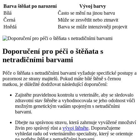
Barva štěňat po narození
Vývoj barvy
Bílá
Často se mění na jinou barvu
Černá
Může se zesvětlit nebo ztmavit
Hnědá
Barva se může intenzivněji projevit
Doporučení pro péči o štěňata s
netradičními barvami
Péče o štěňata s netradičními barvami vyžaduje specifické postupy a
pozornost ze strany majitelů. Pokud máte bílé štěně s černou
matkou, je důležité dodržovat následující doporučení:
Zajistěte pravidelnou kontrolu u veterináře, aby se sledovalo
zdravotní stav štěněte a vyhodnocovala se jeho odolnost vůči
možným genetickým vadám spojeným s netradičními
barvami.
Dbejte na správnou stravu, která zahrnuje vyvážené množství
živin pro správný růst a
vývoj štěněte
. Doporučujeme
vyhledat radu od veterinárního specialisty, který se orientuje
na potřeby štěňat s netradičními barvami.