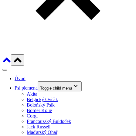
Úvod
Psí plemena
Toggle child menu
Akita
Belgický Ovčák
Boloňský Psík
Border Kolie
Corgi
Francouzský Buldoček
Jack Russell
Maďarský Ohař