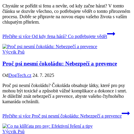
Chystáte se pořídit si fenu a nevíte, od kdy začne hárat? V tomto
článku se dozvíte všechno, co potřebujete vědět o tomto přirozeném
procesu. Dobře se připravte na novou etapu vašeho života s vaším
chlupatým přítelem.
Přečtěte si více
Od kdy fena hárá? Co potřebujete vědět
Výcvik Psů
Proč psi nesmí čokoládu: Nebezpečí a prevence
Od
DogTech.cz
24. 7. 2025
Proč psi nesmí čokoládu? Čokoláda obsahuje látky, které pro psy
mohou být toxické a způsobit vážné komplikace a dokonce i smrt.
Je důležité znát nebezpečí a prevence, abyste vašeho čtyřnohého
kamaráda ochránili.
Přečtěte si více
Proč psi nesmí čokoládu: Nebezpečí a prevence
Výcvik Psů