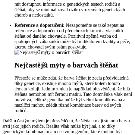
mít dostupnou informace o genetických testech rodičů a
štěňat, aby se minimalizoval riziko vrozených genetických
chorob a nedostatků.
Reference a doporučení:
Nezapomeňte se také zeptat na
reference a doporučení od předchozích kupců a vlastníků
štěňat od daného chovatele. Pozitivní zpětná vazba od
spokojených zákazníků může být indikátorem kvality a péče,
kterou chovatel svým psům poskytuje.
Nejčastější mýty o barvách štěňat
Přestože se může zdát, že barva štěňat je zcela předvídatelná
díky genetice, existuje mnoho mýtů, které kolem tohoto
tématu kolují. Jedním z nich je například přesvědčení, že bílá
štěňata nemohou mít černou matku. Tato domněnka však není
pravdivá, jelikož genetika může být velmi komplikovaná a
mazlíčci mohou zdědit různé kombinace barev od svých
rodičů.
Dalším častým mýtem je přesvědčení, že štěňata mají stejnou barvu
srsti jako jejich rodiče. Realita však může být jiná, a to díky
genetickým kombinacím a recesivním genům, které mohou být