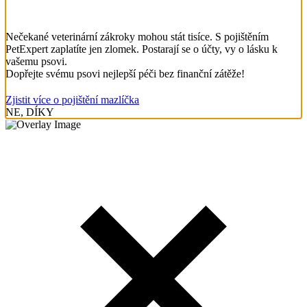
Nečekané veterinární zákroky mohou stát tisíce. S pojištěním
PetExpert zaplatíte jen zlomek. Postarají se o účty, vy o lásku k
vašemu psovi.
Dopřejte svému psovi nejlepší péči bez finanční zátěže!
Zjistit více o pojištění mazlíčka
NE, DÍKY