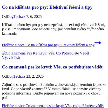
Co na klíšťata pro psy: Efektivní řešení a tipy
Od
DogTech.cz
7. 6. 2025
Klíštata mohou být pro psy nebezpečná, ale existují efektivní řešení,
jak se jim vyhnout. Zde najdete tipy, jak ochránit svého čtyřnohého
kamaráda.
Přečtěte si více
Co na klíšťata pro psy: Efektivní řešení a tipy
Výcvik Psů
Co znamená pes ke krytí: Vše, co potřebujete vědět
Od
DogTech.cz
23. 2. 2026
Zajímáte se o psí chování? Jedním z chovatelských termínů je pes ke
krytí. Co to vlastně znamená? V tomto článku se dozvíte všechny
potřebné informace. Buďte připraveni na nové poznatky o chovu
psů!
Přečtěte si více
Co znamená pes ke krytí: Vše, co potřebujete vědět