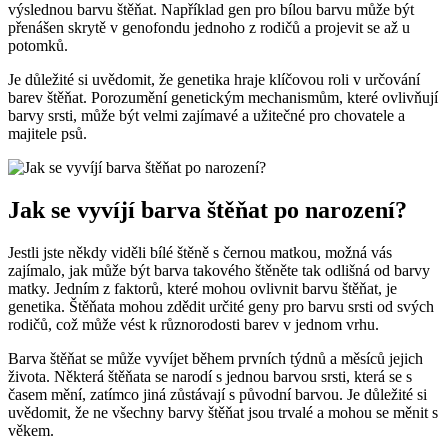
výslednou barvu štěňat. Například gen pro bílou barvu může být
přenášen skrytě v genofondu jednoho z rodičů a projevit se až u
potomků.
Je důležité si uvědomit, že genetika hraje klíčovou roli v určování
barev štěňat. Porozumění genetickým mechanismům, které ovlivňují
barvy srsti, může být velmi zajímavé a užitečné pro chovatele a
majitele psů.
Jak se vyvíjí barva štěňat po narození?
Jestli jste někdy viděli bílé štěně s černou matkou, možná vás
zajímalo, jak může být barva takového štěněte tak odlišná od barvy
matky. Jedním z faktorů, které mohou ovlivnit barvu štěňat, je
genetika. Štěňata mohou zdědit určité geny pro barvu srsti od svých
rodičů, což může vést k různorodosti barev v jednom vrhu.
Barva štěňat se může vyvíjet během prvních týdnů a měsíců jejich
života. Některá štěňata se narodí s jednou barvou srsti, která se s
časem mění, zatímco jiná zůstávají s původní barvou. Je důležité si
uvědomit, že ne všechny barvy štěňat jsou trvalé a mohou se měnit s
věkem.