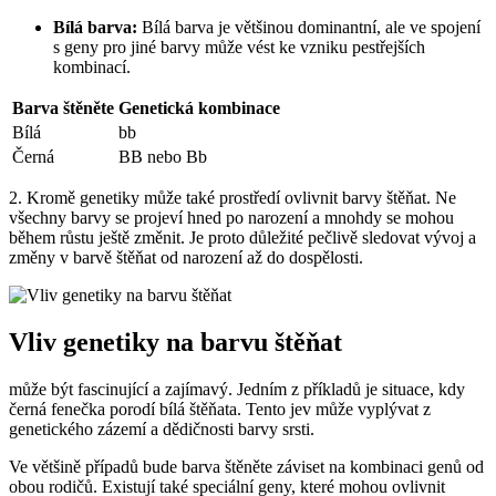
Bílá barva:
Bílá barva je většinou dominantní, ale ve spojení
s geny pro jiné barvy může vést ke vzniku pestřejších
kombinací.
Barva štěněte
Genetická kombinace
Bílá
bb
Černá
BB nebo Bb
2. Kromě genetiky může také prostředí ovlivnit barvy štěňat. Ne
všechny barvy se projeví hned po narození a mnohdy se mohou
během růstu ještě změnit. Je proto důležité pečlivě sledovat vývoj a
změny v barvě štěňat od narození až do dospělosti.
Vliv genetiky na barvu štěňat
může být fascinující a zajímavý. Jedním z příkladů je situace, kdy
černá fenečka porodí bílá štěňata. Tento jev může vyplývat z
genetického zázemí a dědičnosti barvy srsti.
Ve většině případů bude barva štěněte záviset na kombinaci genů od
obou rodičů. Existují také speciální geny, které mohou ovlivnit