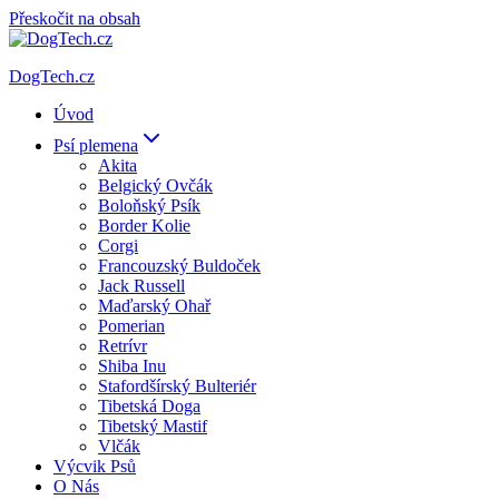
Přeskočit na obsah
DogTech.cz
Úvod
Psí plemena
Akita
Belgický Ovčák
Boloňský Psík
Border Kolie
Corgi
Francouzský Buldoček
Jack Russell
Maďarský Ohař
Pomerian
Retrívr
Shiba Inu
Stafordšírský Bulteriér
Tibetská Doga
Tibetský Mastif
Vlčák
Výcvik Psů
O Nás