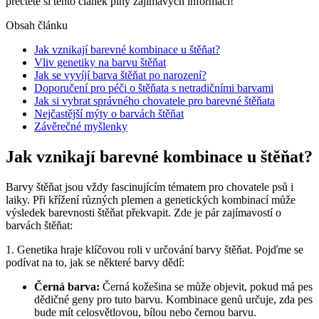
přečtěte si tento článek plný zajímavých informací!
Obsah článku
Jak vznikají barevné kombinace u štěňat?
Vliv genetiky na barvu štěňat
Jak se vyvíjí barva štěňat po narození?
Doporučení pro péči o štěňata s netradičními barvami
Jak si vybrat správného chovatele pro barevné štěňata
Nejčastější mýty o barvách štěňat
Závěrečné myšlenky
Jak vznikají barevné kombinace u štěňat?
Barvy štěňat jsou vždy fascinujícím tématem pro chovatele psů i
laiky. Při křížení různých plemen a genetických kombinací může
výsledek barevnosti štěňat překvapit. Zde je pár zajímavostí o
barvách štěňat:
1. Genetika hraje klíčovou roli v určování barvy štěňat. Pojďme se
podívat na to, jak se některé barvy dědí:
Černá barva:
Černá kožešina se může objevit, pokud má pes
dědičné geny pro tuto barvu. Kombinace genů určuje, zda pes
bude mít celosvětlovou, bílou nebo černou barvu.