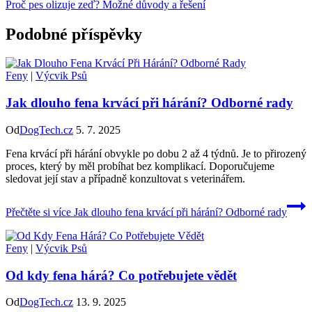
Proč pes olizuje zeď? Možné důvody a řešení
Podobné příspěvky
Feny
|
Výcvik Psů
Jak dlouho fena krvácí při hárání? Odborné rady
Od
DogTech.cz
5. 7. 2025
Fena krvácí při hárání obvykle po dobu 2 až 4 týdnů. Je to přirozený
proces, který by měl probíhat bez komplikací. Doporučujeme
sledovat její stav a případně konzultovat s veterinářem.
Přečtěte si více
Jak dlouho fena krvácí při hárání? Odborné rady
Feny
|
Výcvik Psů
Od kdy fena hárá? Co potřebujete vědět
Od
DogTech.cz
13. 9. 2025