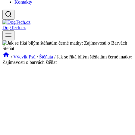
Kontakty
DogTech.cz
/
Výcvik Psů
/
Štěňata
/
Jak se říká bílým štěňatům černé matky:
Zajímavosti o barvách štěňat