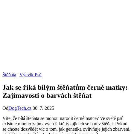
Štěňata
|
Výcvik Psů
Jak se říká bílým štěňatům černé matky:
Zajímavosti o barvách štěňat
Od
DogTech.cz
30. 7. 2025
Víte, že bílá štěňata se mohou narodit černé matce? Ve světě psů
existuje mnoho zajímavých faktů týkajících se barev štěňat. Pokud
se chcete dozvědět víc o tom, jak genetika ovlivňuje jejich zbarvení,