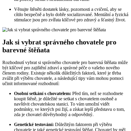
Věnujte štěněti dostatek lásky, pozornosti a cvičení, aby se
cítilo bezpečně a bylo dobře socializované. Mentální a fyzická
stimulace jsou pro zvířata klíčové pro zdravý a šťastný život.
Jak si vybrat správného chovatele pro
barevné štěňata
Rozhodnutí vybrat si správného chovatele pro barevná štěňata může
být klíčové pro zajištění zdraví a správné péče o vašeho nového
členem rodiny. Existuje několik důležitých faktorů, které je třeba
zvážit při výběru chovatele, a následující tipy vám mohou pomoci
učinit informované rozhodnutí:
Osobní setkání s chovatelem:
Před tím, než se rozhodnete
koupit štěně, je důležité se setkat s chovatelem osobně a
navštívit chovatelskou stanici. To vám umožní vidět
podmínky, ve kterých psi žijí, a získat lepší představu o tom,
zda je chovatel důvěryhodný a odpovědný.
Genetické testování:
Důležitým faktorem při výběru
chovatele je také genetické testování štěňat. Chovatel by měl