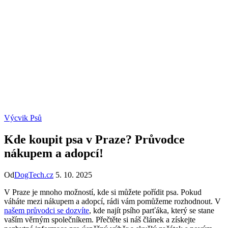
Výcvik Psů
Kde koupit psa v Praze? Průvodce
nákupem a adopcí!
Od
DogTech.cz
5. 10. 2025
V Praze je mnoho možností, kde si můžete pořídit psa. Pokud
váháte mezi nákupem a adopcí, rádi vám pomůžeme rozhodnout. V
našem průvodci se dozvíte
, kde najít psího parťáka, který se stane
vaším věrným společníkem. Přečtěte si náš článek a získejte