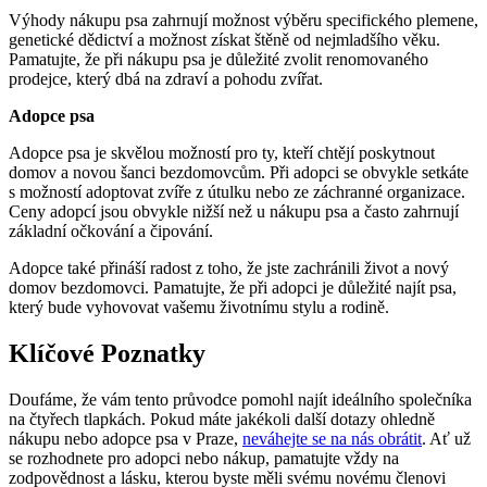
Výhody nákupu psa zahrnují možnost výběru specifického plemene,
genetické dědictví a možnost získat štěně od nejmladšího věku.
Pamatujte, že při nákupu psa je důležité zvolit renomovaného
prodejce, který dbá na zdraví a pohodu zvířat.
Adopce psa
Adopce psa je skvělou možností pro ty, kteří chtějí poskytnout
domov a novou šanci bezdomovcům. Při adopci se obvykle setkáte
s možností adoptovat zvíře z útulku nebo ze záchranné organizace.
Ceny adopcí jsou obvykle nižší než u nákupu psa a často zahrnují
základní očkování a čipování.
Adopce také přináší radost z toho, že jste zachránili život a nový
domov bezdomovci. Pamatujte, že při adopci je důležité najít psa,
který bude vyhovovat vašemu životnímu stylu a rodině.
Klíčové Poznatky
Doufáme, že vám tento průvodce pomohl najít ideálního společníka
na čtyřech tlapkách. Pokud máte jakékoli další dotazy ohledně
nákupu nebo adopce psa v Praze,
neváhejte se na nás obrátit
. Ať už
se rozhodnete pro adopci nebo nákup, pamatujte vždy na
zodpovědnost a lásku, kterou byste měli svému novému členovi