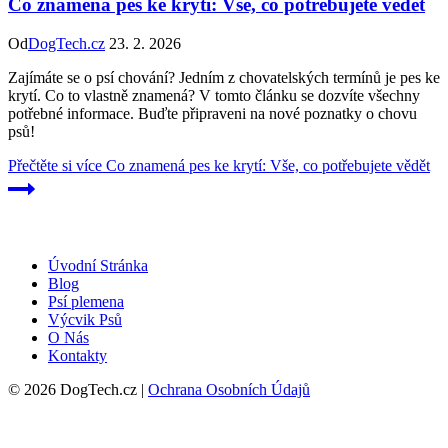
Co znamená pes ke krytí: Vše, co potřebujete vědět
Od
DogTech.cz
23. 2. 2026
Zajímáte se o psí chování? Jedním z chovatelských termínů je pes ke
krytí. Co to vlastně znamená? V tomto článku se dozvíte všechny
potřebné informace. Buďte připraveni na nové poznatky o chovu
psů!
Přečtěte si více
Co znamená pes ke krytí: Vše, co potřebujete vědět
Úvodní Stránka
Blog
Psí plemena
Výcvik Psů
O Nás
Kontakty
© 2026 DogTech.cz |
Ochrana Osobních Údajů