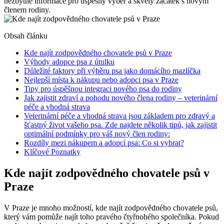
nezbytné informace pro úspěšný výběr a skvělý začátek s novým
členem rodiny.
Obsah článku
Kde najít zodpovědného chovatele psů v Praze
Výhody adopce psa z útulku
Důležité faktory při výběru psa jako domácího mazlíčka
Nejlepší místa k nákupu nebo adopci psa v Praze
Tipy pro úspěšnou integraci nového psa do rodiny
Jak zajistit zdraví a pohodu nového člena rodiny – veterinární
péče a vhodná strava
Veterinární péče a vhodná strava jsou základem pro zdravý a
šťastný život vašeho psa. Zde najdete několik tipů, jak zajistit
optimální podmínky pro váš nový člen rodiny:
Rozdíly mezi nákupem a adopcí psa: Co si vybrat?
Klíčové Poznatky
Kde najít zodpovědného chovatele psů v
Praze
V Praze je mnoho možností, kde najít zodpovědného chovatele psů,
který vám pomůže najít toho pravého čtyřnohého společníka. Pokud