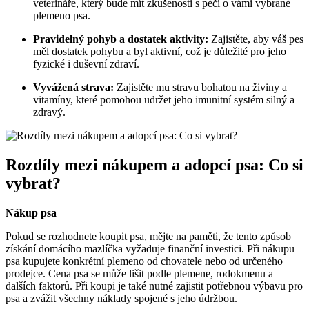
veterináře, který bude mít zkušenosti s péčí o vámi vybrané
plemeno psa.
Pravidelný pohyb a dostatek aktivity:
Zajistěte, aby váš pes
měl dostatek pohybu a byl aktivní, což je důležité pro jeho
fyzické i duševní zdraví.
Vyvážená strava:
Zajistěte mu stravu bohatou na živiny a
vitamíny, které pomohou udržet jeho imunitní systém silný a
zdravý.
Rozdíly mezi nákupem a adopcí psa: Co si
vybrat?
Nákup psa
Pokud se rozhodnete koupit psa, mějte na paměti, že tento způsob
získání domácího mazlíčka vyžaduje finanční investici. Při nákupu
psa kupujete konkrétní plemeno od chovatele nebo od určeného
prodejce. Cena psa se může lišit podle plemene, rodokmenu a
dalších faktorů. Při koupi je také nutné zajistit potřebnou výbavu pro
psa a zvážit všechny náklady spojené s jeho údržbou.