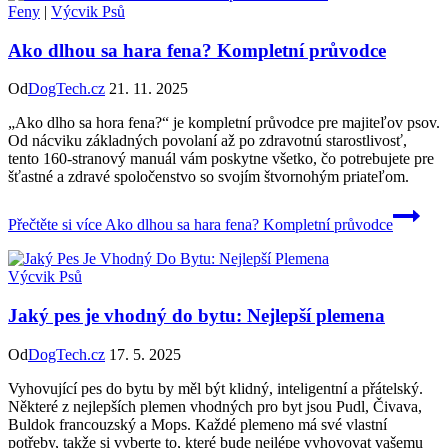
Feny
|
Výcvik Psů
Ako dlhou sa hara fena? Kompletní průvodce
Od
DogTech.cz
21. 11. 2025
„Ako dlho sa hora fena?“ je kompletní průvodce pre majiteľov psov.
Od nácviku základných povolaní až po zdravotnú starostlivosť,
tento 160-stranový manuál vám poskytne všetko, čo potrebujete pre
šťastné a zdravé spoločenstvo so svojím štvornohým priateľom.
Přečtěte si více
Ako dlhou sa hara fena? Kompletní průvodce
Výcvik Psů
Jaký pes je vhodný do bytu: Nejlepší plemena
Od
DogTech.cz
17. 5. 2025
Vyhovující pes do bytu by měl být klidný, inteligentní a přátelský.
Některé z nejlepších plemen vhodných pro byt jsou Pudl, Čivava,
Buldok francouzský a Mops. Každé plemeno má své vlastní
potřeby, takže si vyberte to, které bude nejlépe vyhovovat vašemu