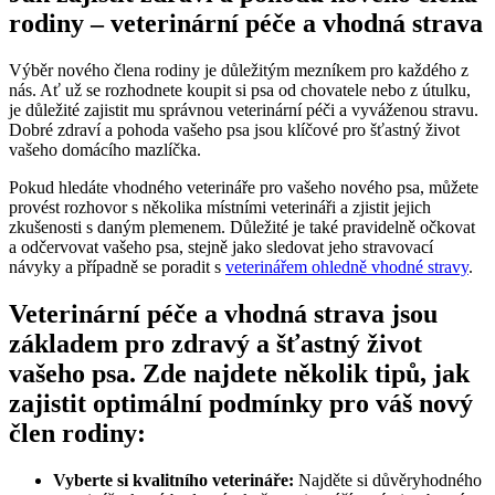
rodiny – veterinární péče a vhodná strava
Výběr nového člena rodiny je důležitým mezníkem pro každého z
nás. Ať už se rozhodnete koupit si psa od chovatele nebo z útulku,
je důležité zajistit mu správnou veterinární péči a vyváženou stravu.
Dobré zdraví a pohoda vašeho psa jsou klíčové pro šťastný život
vašeho domácího mazlíčka.
Pokud hledáte vhodného veterináře pro vašeho nového psa, můžete
provést rozhovor s několika místními veterináři a zjistit jejich
zkušenosti s daným plemenem. Důležité je také pravidelně očkovat
a odčervovat vašeho psa, stejně jako sledovat jeho stravovací
návyky a případně se poradit s
veterinářem ohledně vhodné stravy
.
Veterinární péče a vhodná strava jsou
základem pro zdravý a šťastný život
vašeho psa. Zde najdete několik tipů, jak
zajistit optimální podmínky pro váš nový
člen rodiny:
Vyberte si kvalitního veterináře:
Najděte si důvěryhodného