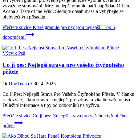
Při výběru granulí pro svého psa je důležité vybírat kvalitní a
vyvážené stravování. Mezi nejlepší granule patří například Orijen,
Acana a Taste of the Wild. Sledujte obsah masa a vyhýbejte se
přebytečným přísadám.
Přečtěte si více
Které granule pro psy jsou nejlepší? Top 5
doporučení!
Výcvik Psů
Co jí pes: Nejlepší strava pro vašeho čtyřnohého
přítele
Od
DogTech.cz
30. 4. 2025
Co Jí Pes: Nejlepší Strava Pro Vašeho Čtyřnohého Přítele. V článku
se dozvíte, jakou stravu je nejlepší pro zdraví a vitalitu vašeho psa.
Důležité informace a tipy od odborníků na výživu.
Přečtěte si více
Co jí pes: Nejlepší strava pro vašeho čtyřnohého
přítele