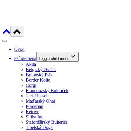
Úvod
Psí plemena
Toggle child menu
Akita
Belgický Ovčák
Boloňský Psík
Border Kolie
Corgi
Francouzský Buldoček
Jack Russell
Maďarský Ohař
Pomerian
Retrívr
Shiba Inu
Stafordšírský Bulteriér
Tibetská Doga