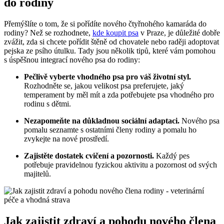
do rodiny
Přemýšlíte o tom, že si pořídíte nového čtyřnohého kamaráda do
rodiny? Než se rozhodnete,
kde koupit psa
v Praze, je důležité dobře
zvážit, zda si chcete pořídit štěně od chovatele nebo raději adoptovat
pejska ze psího útulku. Tady jsou několik tipů, které vám pomohou
s úspěšnou integrací nového psa do rodiny:
Pečlivě vyberte vhodného psa pro váš životní styl.
Rozhodněte se, jakou velikost psa preferujete, jaký
temperament by měl mít a zda potřebujete psa vhodného pro
rodinu s dětmi.
Nezapomeňte na důkladnou sociální adaptaci.
Nového psa
pomalu seznamte s ostatními členy rodiny a pomalu ho
zvykejte na nové prostředí.
Zajistěte dostatek cvičení a pozornosti.
Každý pes
potřebuje pravidelnou fyzickou aktivitu a pozornost od svých
majitelů.
Jak zajistit zdraví a pohodu nového člena