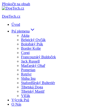
Přeskočit na obsah
DogTech.cz
Úvod
Psí plemena
Akita
Belgický Ovčák
Boloňský Psík
Border Kolie
Corgi
Francouzský Buldoček
Jack Russell
Maďarský Ohař
Pomerian
Retrívr
Shiba Inu
Stafordšírský Bulteriér
Tibetská Doga
Tibetský Mastif
Vlčák
Výcvik Psů
O Nás