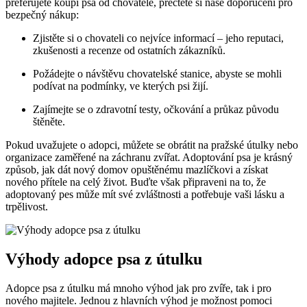
preferujete koupi psa od chovatele, přečtěte si naše doporučení pro
bezpečný nákup:
Zjistěte si o chovateli co nejvíce informací – jeho reputaci,
zkušenosti a recenze od ostatních zákazníků.
Požádejte o návštěvu chovatelské stanice, abyste se mohli
podívat na podmínky, ve kterých psi žijí.
Zajímejte se o zdravotní testy, očkování a průkaz původu
štěněte.
Pokud uvažujete o adopci, můžete se obrátit na pražské útulky nebo
organizace zaměřené na záchranu zvířat. Adoptování psa je krásný
způsob, jak dát nový domov opuštěnému mazlíčkovi a získat
nového přítele na celý život. Buďte však připraveni na to, že
adoptovaný pes může mít své zvláštnosti a potřebuje vaši lásku a
trpělivost.
Výhody adopce psa z útulku
Adopce psa z útulku má mnoho výhod jak pro zvíře, tak i pro
nového majitele. Jednou z hlavních výhod je možnost pomoci