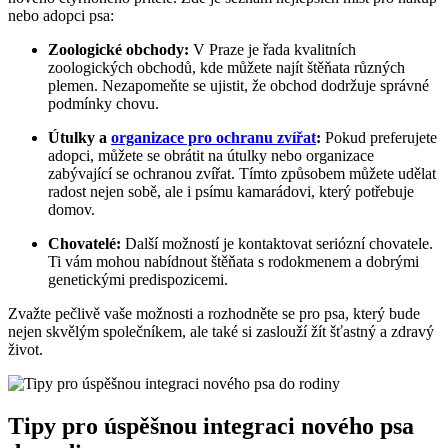
nebo adopci psa:
Zoologické obchody:
V Praze je řada kvalitních
zoologických obchodů, kde můžete najít štěňata různých
plemen. Nezapomeňte se ujistit, že obchod dodržuje správné
podmínky chovu.
Útulky a
organizace pro ochranu zvířat
:
Pokud preferujete
adopci, můžete se obrátit na útulky nebo organizace
zabývající se ochranou zvířat. Tímto způsobem můžete udělat
radost nejen sobě, ale i psímu kamarádovi, který potřebuje
domov.
Chovatelé:
Další možností je kontaktovat seriózní chovatele.
Ti vám mohou nabídnout štěňata s rodokmenem a dobrými
genetickými predispozicemi.
Zvažte pečlivě vaše možnosti a rozhodněte se pro psa, který bude
nejen skvělým společníkem, ale také si zaslouží žít šťastný a zdravý
život.
Tipy pro úspěšnou integraci nového psa