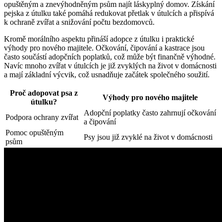
opuštěným a znevýhodněným psům najít láskyplný domov. Získání
pejska z útulku také pomáhá redukovat přetlak v útulcích a přispívá
k ochraně zvířat a snižování počtu bezdomovců.
Kromě morálního aspektu přináší adopce z útulku i praktické
výhody pro nového majitele. Očkování, čipování a kastrace jsou
často součástí adopčních poplatků, což může být finančně výhodné.
Navíc mnoho zvířat v útulcích je již zvyklých na život v domácnosti
a mají základní výcvik, což usnadňuje začátek společného soužití.
Proč adopovat psa z
Výhody pro nového majitele
útulku?
Adopční poplatky často zahrnují očkování
Podpora ochrany zvířat
a čipování
Pomoc opuštěným
Psy jsou již zvyklé na život v domácnosti
psům