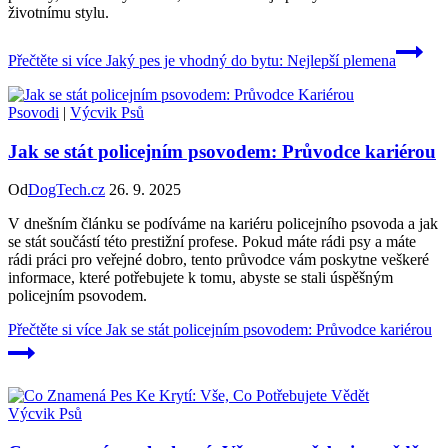
životnímu stylu.
Přečtěte si více
Jaký pes je vhodný do bytu: Nejlepší plemena
Psovodi
|
Výcvik Psů
Jak se stát policejním psovodem: Průvodce kariérou
Od
DogTech.cz
26. 9. 2025
V dnešním článku se podíváme na kariéru policejního psovoda a jak
se stát součástí této prestižní profese. Pokud máte rádi psy a máte
rádi práci pro veřejné dobro, tento průvodce vám poskytne veškeré
informace, které potřebujete k tomu, abyste se stali úspěšným
policejním psovodem.
Přečtěte si více
Jak se stát policejním psovodem: Průvodce kariérou
Výcvik Psů