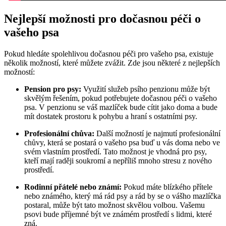
Nejlepší možnosti pro dočasnou péči o
vašeho psa
Pokud hledáte spolehlivou dočasnou péči pro vašeho psa, existuje
několik možností, které můžete zvážit. Zde jsou některé z nejlepších
možností:
Pension pro psy:
Využití služeb psího penzionu může být
skvělým řešením, pokud potřebujete dočasnou péči o vašeho
psa. V penzionu se váš mazlíček bude cítit jako doma a bude
mít dostatek prostoru k pohybu a hraní s ostatními psy.
Profesionální chůva:
Další možností je najmutí profesionální
chůvy, která se postará o vašeho psa buď u vás doma nebo ve
svém vlastním prostředí. Tato možnost je vhodná pro psy,
kteří mají raději soukromí a nepříliš mnoho stresu z nového
prostředí.
Rodinní přátelé nebo známí:
Pokud máte blízkého přítele
nebo známého, který má rád psy a rád by se o vášho mazlíčka
postaral, může být tato možnost skvělou volbou. Vašemu
psovi bude příjemné být ve známém prostředí s lidmi, které
zná.