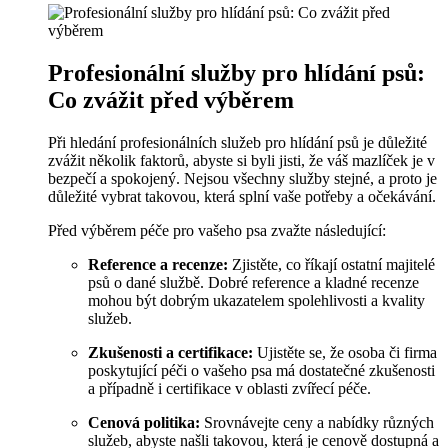
Profesionální služby pro hlídání psů:
Co zvážit před výběrem
Při hledání profesionálních služeb pro hlídání psů je důležité
zvážit několik faktorů, abyste si byli jisti, že váš mazlíček je v
bezpečí a spokojený. Nejsou všechny služby stejné, a proto je
důležité vybrat takovou, která splní vaše potřeby a očekávání.
Před výběrem péče pro vašeho psa zvažte následující:
Reference a recenze:
Zjistěte, co říkají ostatní majitelé
psů o dané službě. Dobré reference a kladné recenze
mohou být dobrým ukazatelem spolehlivosti a kvality
služeb.
Zkušenosti a certifikace:
Ujistěte se, že osoba či firma
poskytující péči o vašeho psa má dostatečné zkušenosti
a případně i certifikace v oblasti zvířecí péče.
Cenová politika:
Srovnávejte ceny a nabídky různých
služeb, abyste našli takovou, která je cenově dostupná a