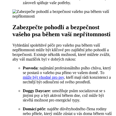
zároveň splňuje vaše potřeby.
Zabezpečte pohodlí a bezpečnost
vašeho psa během vaší nepřítomnosti
Vyhledání spolehlivé péče pro vašeho psa během vaší
nepřítomnosti může být klíčové pro zajištění jeho pohodlí a
bezpečnosti. Existuje několik možností, které můžete zvážit,
aby váš mazlíček byl v dobrých rukou:
Psovoda
: najímání profesionálního psího chůva, který
se postará o vašeho psa přímo ve vašem domě. To
může být vhodné pro psy
, kteří mají rádi konzistenci a
nechtějí být odloučeni od svého prostředí.
Doggy Daycare
: umožňuje psům socializovat se s
jinými psy a být aktivní během dne, což může být
skvělá možnost pro energické typy.
Domácí péče
: najděte důvěryhodného člena rodiny
nebo přítele, který může zůstat u vás doma během vaší