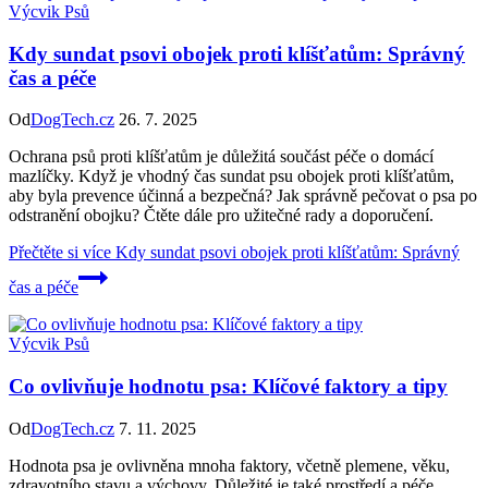
Výcvik Psů
Kdy sundat psovi obojek proti klíšťatům: Správný
čas a péče
Od
DogTech.cz
26. 7. 2025
Ochrana psů proti klíšťatům je důležitá součást péče o domácí
mazlíčky. Když je vhodný čas sundat psu obojek proti klíšťatům,
aby byla prevence účinná a bezpečná? Jak správně pečovat o psa po
odstranění obojku? Čtěte dále pro užitečné rady a doporučení.
Přečtěte si více
Kdy sundat psovi obojek proti klíšťatům: Správný
čas a péče
Výcvik Psů
Co ovlivňuje hodnotu psa: Klíčové faktory a tipy
Od
DogTech.cz
7. 11. 2025
Hodnota psa je ovlivněna mnoha faktory, včetně plemene, věku,
zdravotního stavu a výchovy. Důležité je také prostředí a péče,