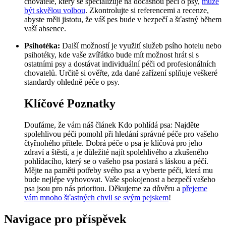
chovatele, který se specializuje na dočasnou péči o psy,
může
být skvělou volbou
. Zkontrolujte si referencemi a recenze,
abyste měli jistotu, že váš pes bude v bezpečí a šťastný během
vaší absence.
Psihotéka:
Další možností je využití služeb psího hotelu nebo
psihotéky, kde vaše zvířátko bude mít možnost hrát si s
ostatními psy a dostávat individuální péči od profesionálních
chovatelů. Určitě si ověřte, zda dané zařízení splňuje veškeré
standardy ohledně péče o psy.
Klíčové Poznatky
Doufáme, že vám náš článek Kdo pohlídá psa: Najděte
spolehlivou péči pomohl při hledání správné péče pro vašeho
čtyřnohého přítele. Dobrá péče o psa je klíčová pro jeho
zdraví a štěstí, a je důležité najít spolehlivého a zkušeného
pohlídacího, který se o vašeho psa postará s láskou a péčí.
Mějte na paměti potřeby svého psa a vyberte péči, která mu
bude nejlépe vyhovovat. Vaše spokojenost a bezpečí vašeho
psa jsou pro nás prioritou. Děkujeme za důvěru a
přejeme
vám mnoho šťastných chvil se svým pejskem
!
Navigace pro příspěvek