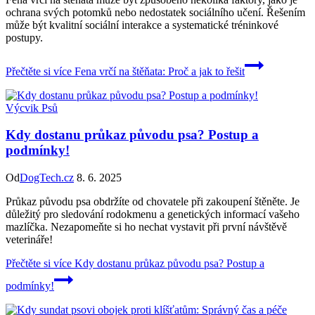
ochrana svých potomků nebo nedostatek sociálního učení. Řešením
může být kvalitní sociální interakce a systematické tréninkové
postupy.
Přečtěte si více
Fena vrčí na štěňata: Proč a jak to řešit
Výcvik Psů
Kdy dostanu průkaz původu psa? Postup a
podmínky!
Od
DogTech.cz
8. 6. 2025
Průkaz původu psa obdržíte od chovatele při zakoupení štěněte. Je
důležitý pro sledování rodokmenu a genetických informací vašeho
mazlíčka. Nezapomeňte si ho nechat vystavit při první návštěvě
veterináře!
Přečtěte si více
Kdy dostanu průkaz původu psa? Postup a
podmínky!