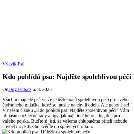
Výcvik Psů
Kdo pohlídá psa: Najděte spolehlivou péči
Od
DogTech.cz
6. 8. 2025
Všichni majitelé psů ví, že je těžké najít spolehlivou péči pro svého
čtyřnohého miláčka, když se musíte na chvíli odejít. Ale nebojte se!
V našem článku „Kdo pohlídá psa: Najděte spolehlivou péči“ Vám
přinášíme užitečné rady a tipy, jak najít ideálního „dogaře“ pro
vašeho pejska. Buďte si jisti, že vašemu chlupatému příteli nebude
chybět nic, když ho svěříte do správných rukou.