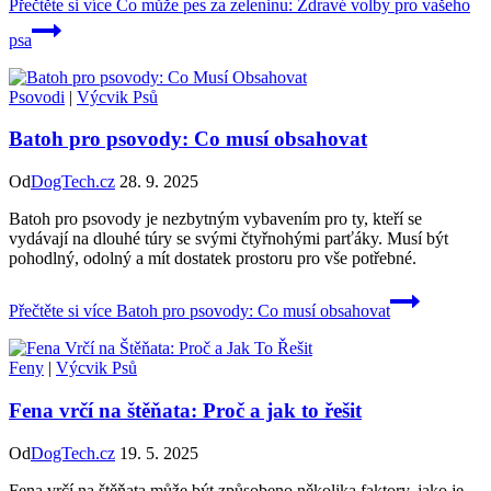
Přečtěte si více
Co může pes za zeleninu: Zdravé volby pro vašeho
psa
Psovodi
|
Výcvik Psů
Batoh pro psovody: Co musí obsahovat
Od
DogTech.cz
28. 9. 2025
Batoh pro psovody je nezbytným vybavením pro ty, kteří se
vydávají na dlouhé túry se svými čtyřnohými parťáky. Musí být
pohodlný, odolný a mít dostatek prostoru pro vše potřebné.
Přečtěte si více
Batoh pro psovody: Co musí obsahovat
Feny
|
Výcvik Psů
Fena vrčí na štěňata: Proč a jak to řešit
Od
DogTech.cz
19. 5. 2025
Fena vrčí na štěňata může být způsobeno několika faktory, jako je