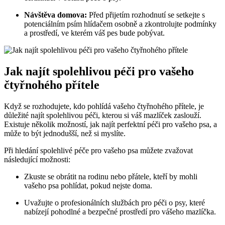
Návštěva domova:
Před přijetím rozhodnutí se setkejte s
potenciálním psím hlídačem osobně a zkontrolujte podmínky
a prostředí, ve kterém váš pes bude pobývat.
Jak najít spolehlivou péči pro vašeho
čtyřnohého přítele
Když se rozhodujete, kdo pohlídá vašeho čtyřnohého přítele, je
důležité najít spolehlivou péči, kterou si váš mazlíček zaslouží.
Existuje několik možností, jak najít perfektní péči pro vašeho psa, a
může to být jednodušší, než si myslíte.
Při hledání spolehlivé péče pro vašeho psa můžete zvažovat
následující možnosti:
Zkuste se obrátit na rodinu nebo přátele, kteří by mohli
vašeho psa pohlídat, pokud nejste doma.
Uvažujte o profesionálních službách pro péči o psy, které
nabízejí pohodlné a bezpečné prostředí pro vášeho mazlíčka.