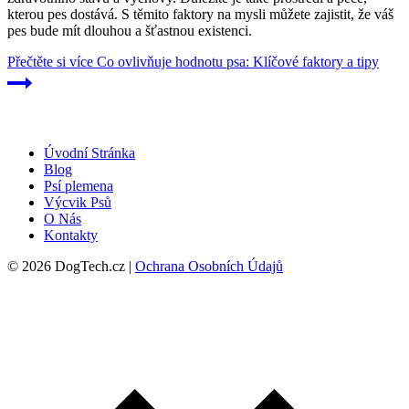
kterou pes dostává. S těmito faktory na mysli můžete zajistit, že váš
pes bude mít dlouhou a šťastnou existenci.
Přečtěte si více
Co ovlivňuje hodnotu psa: Klíčové faktory a tipy
Úvodní Stránka
Blog
Psí plemena
Výcvik Psů
O Nás
Kontakty
© 2026 DogTech.cz |
Ochrana Osobních Údajů