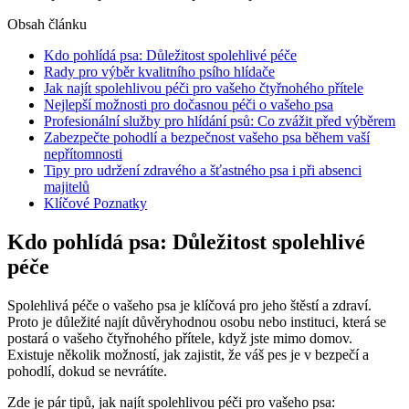
Obsah článku
Kdo pohlídá psa: Důležitost spolehlivé péče
Rady pro výběr kvalitního psího hlídače
Jak najít spolehlivou péči pro vašeho čtyřnohého přítele
Nejlepší možnosti pro dočasnou péči o vašeho psa
Profesionální služby pro hlídání psů: Co zvážit před výběrem
Zabezpečte pohodlí a bezpečnost vašeho psa během vaší
nepřítomnosti
Tipy pro udržení zdravého a šťastného psa i při absenci
majitelů
Klíčové Poznatky
Kdo pohlídá psa: Důležitost spolehlivé
péče
Spolehlivá péče o vašeho psa je klíčová pro jeho štěstí a zdraví.
Proto je důležité najít důvěryhodnou osobu nebo instituci, která se
postará o vašeho čtyřnohého přítele, když jste mimo domov.
Existuje několik možností, jak zajistit, že váš pes je v bezpečí a
pohodlí, dokud se nevrátíte.
Zde je pár tipů, jak najít spolehlivou péči pro vašeho psa: