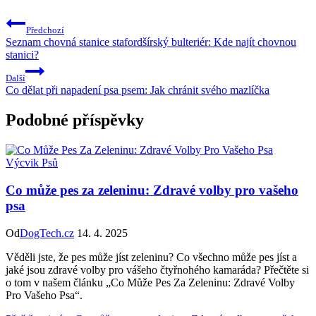
Předchozí
Seznam chovná stanice stafordšírský bulteriér: Kde najít chovnou
stanici?
Další
Co dělat při napadení psa psem: Jak chránit svého mazlíčka
Podobné příspěvky
Výcvik Psů
Co může pes za zeleninu: Zdravé volby pro vašeho
psa
Od
DogTech.cz
14. 4. 2025
Věděli jste, že pes může jíst zeleninu? Co všechno může pes jíst a
jaké jsou zdravé volby pro vášeho čtyřnohého kamaráda? Přečtěte si
o tom v našem článku „Co Může Pes Za Zeleninu: Zdravé Volby
Pro Vašeho Psa“.