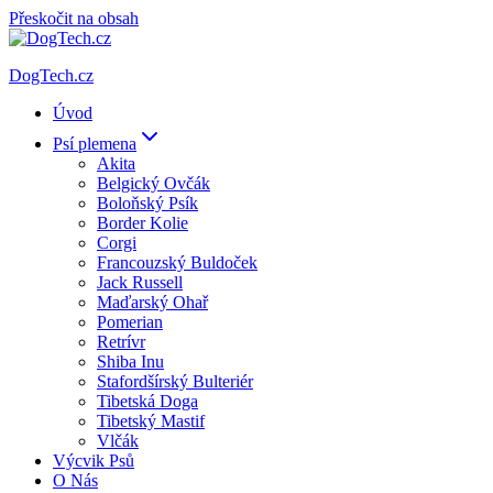
Přeskočit na obsah
DogTech.cz
Úvod
Psí plemena
Akita
Belgický Ovčák
Boloňský Psík
Border Kolie
Corgi
Francouzský Buldoček
Jack Russell
Maďarský Ohař
Pomerian
Retrívr
Shiba Inu
Stafordšírský Bulteriér
Tibetská Doga
Tibetský Mastif
Vlčák
Výcvik Psů
O Nás