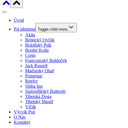
Úvod
Psí plemena
Toggle child menu
Akita
Belgický Ovčák
Boloňský Psík
Border Kolie
Corgi
Francouzský Buldoček
Jack Russell
Maďarský Ohař
Pomerian
Retrívr
Shiba Inu
Stafordšírský Bulteriér
Tibetská Doga
Tibetský Mastif
Vlčák
Výcvik Psů
O Nás
Kontakty