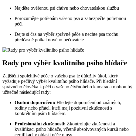
Najděte ověřenou psí chůvu nebo chovatelskou službu
Porozumějte potřebám vašeho psa a zabezpečte potřebnou
péči
Dejte si čas na výběr správné péče a nechte psa trochu
předčasně potkat nového pečovatele
Rady pro výběr kvalitního psího hlídače
Zajištění spolehlivé péče o vašeho psa je důležitý úkol, který
vyžaduje pečlivý výběr kvalitního psího hlídače. Při hledání
správného člověka k péči o vašeho čtyřnohého kamaráda mohou být
užitečné následující rady:
Osobní doporučení:
Hledejte doporučení od známých,
rodiny nebo přátel, kteří mají pozitivní zkušenosti s
konkrétním psím hlídačem.
Profesionální zkušenosti:
Zkontrolujte zkušenosti a
kvalifikaci psího hlídače, včetně absolvovaných kurzů nebo
certifikací v oblasti péče o psy.