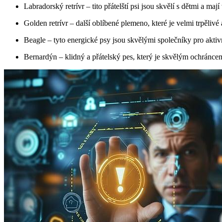
Labradorský retrívr – tito přátelští psi jsou skvělí s dětmi a maj
Golden retrívr – další oblíbené plemeno, které je velmi trpělivé 
Beagle – tyto energické psy jsou skvělými společníky pro aktivn
Bernardýn – klidný a přátelský pes, který je skvělým ochráncem