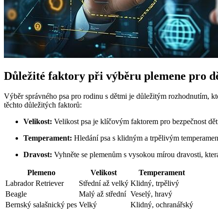
Důležité faktory při výběru plemene pro d
Výběr správného psa pro rodinu s dětmi je důležitým rozhodnutím, kter
těchto důležitých faktorů:
Velikost:
Velikost psa je klíčovým faktorem pro bezpečnost dět
Temperament:
Hledání psa s klidným a trpělivým temperament
Dravost:
Vyhněte se plemenům s vysokou mírou dravosti, která
Plemeno
Velikost
Temperament
Labrador Retriever
Střední až velký
Klidný, trpělivý
Beagle
Malý až střední
Veselý, hravý
Bernský salašnický pes
Velký
Klidný, ochranářský