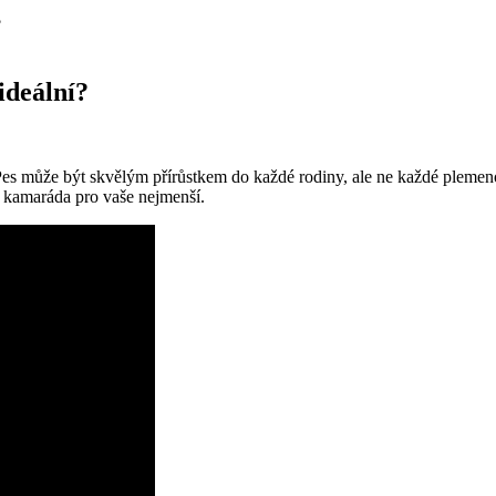
?
ideální?
Pes může být skvělým přírůstkem do každé rodiny, ale ne každé plemen
 kamaráda pro vaše nejmenší.