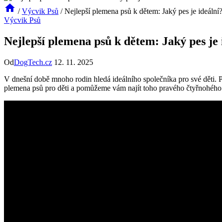
/
Výcvik Psů
/
Nejlepší plemena psů k dětem: Jaký pes je ideální
Výcvik Psů
Nejlepší plemena psů k dětem: Jaký pes je 
Od
DogTech.cz
12. 11. 2025
V dnešní době mnoho rodin hledá ideálního společníka pro své děti. 
plemena psů pro děti a pomůžeme vám najít toho pravého čtyřnohého