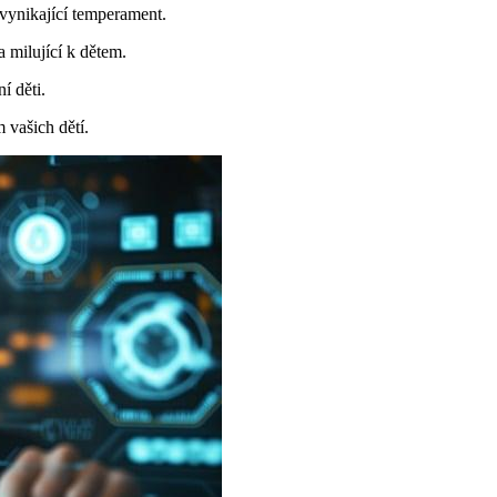
í vynikající temperament.
a milující k dětem.
í děti.
 vašich dětí.