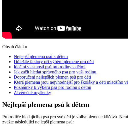
Obsah článku
Nejlepší plemena psů k dětem
Důležité faktory při výběru plemene pro děti
Ideální vlastnosti psů pro rodiny s dětmi
Jak začít hledat správného psa pro vaši rodinu
Doporučení nejlepších plemen psů pro děti
Která plemena jsou nejvhodnější pro školáky a děti mladšího v
Poznámky k výběru psa pro rodinu s dětmi
Závěrečné myšlenky
Nejlepší plemena psů k dětem
Pro rodiče hledajícího psa pro své děti je volba plemene klíčová. Nen
zvažte následující nejlepší plemena psů: