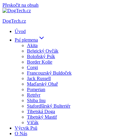
Přeskočit na obsah
DogTech.cz
Úvod
Psí plemena
Akita
Belgický Ovčák
Boloňský Psík
Border Kolie
Corgi
Francouzský Buldoček
Jack Russell
Maďarský Ohař
Pomerian
Retrívr
Shiba Inu
Stafordšírský Bulteriér
Tibetská Doga
Tibetský Mastif
Vlčák
Výcvik Psů
O Nás