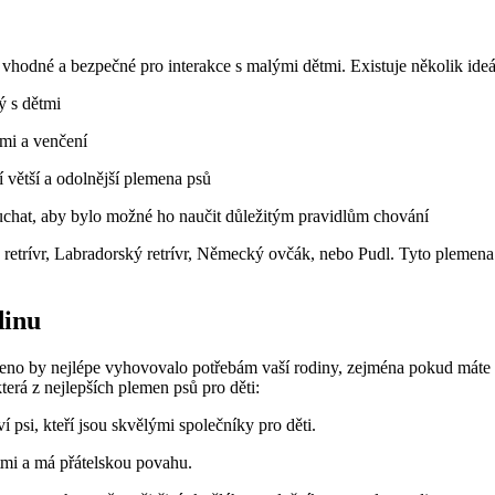
vhodné a bezpečné pro interakce s malými dětmi. Existuje několik ideáln
ý s dětmi
tmi a venčení
í větší a odolnější plemena psů
ouchat, aby bylo možné ho naučit důležitým pravidlům chování
 retrívr, Labradorský retrívr, Německý ovčák, nebo Pudl. Tyto plemena 
dinu
meno by nejlépe vyhovovalo potřebám vaší rodiny, zejména pokud máte 
terá z nejlepších plemen psů pro děti:
liví psi, kteří jsou skvělými společníky pro děti.
tmi a má přátelskou povahu.