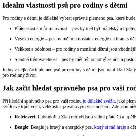
Ideální vlastnosti psů pro rodiny s dětmi
Pro rodiny s dětmi je důležité vybrat správné plemeno psa, které bude 
Přátelskost a mírumilovnost – pes by měl být přátelský a trpěliv
Vysoká energie – pes by měl mít dostatek energie na hraní s dě
Velikost a odolnost – pro rodiny s menšími dětmi jsou vhodnějš
Snadná trénovatelnost – pes by měl být ochotný se učit a posl
Jedny z nejlepších plemen psů pro rodiny s dětmi jsou například Zlatý
pro rodinný život.
Jak začít hledat správného psa pro vaši ro
Při hledání správného psa pro vaši rodinu
je důležité zvážit
, jaké ple
kvůli své trpělivosti, velikosti a povahovým vlastnostem. Zde jsou něk
Retrieveri
: Labradoři a Zlatí retrívři jsou velmi přátelští a trpě
Beagle
: Beagle je hravý a energický pes,
který si rád hraje
s dě