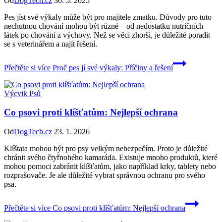
Od
DogTech.cz
30. 5. 2025
Pes jíst své výkaly může být pro majitele zmatku. Důvody pro tuto
nechutnou chování mohou být různé – od nedostatku nutričních
látek po chování z výchovy. Než se věci zhorší, je důležité poradit
se s veterinářem a najít řešení.
Přečtěte si více
Proč pes jí své výkaly: Příčiny a řešení
Výcvik Psů
Co psovi proti klíšťatům: Nejlepší ochrana
Od
DogTech.cz
23. 1. 2026
Klíštata mohou být pro psy velkým nebezpečím. Proto je důležité
chránit svého čtyřnohého kamaráda. Existuje mnoho produktů, které
mohou pomoci zabránit klíšťatům, jako například krky, tablety nebo
rozprašovače. Je ale důležité vybrat správnou ochranu pro svého
psa.
Přečtěte si více
Co psovi proti klíšťatům: Nejlepší ochrana