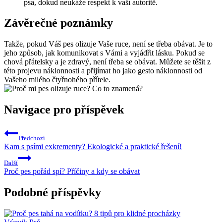
psa, dokud​ neukáže respekt k‌ vaší autoritě.
Závěrečné poznámky
Takže, pokud Váš pes⁤ olizuje ⁣Vaše ruce, není se třeba ‌obávat. ‌Je to
jeho ⁤způsob, ⁤jak komunikovat s ⁢Vámi a vyjádřit lásku. Pokud se
chová přátelsky a ‍je zdravý, není třeba⁣ se obávat. ‍Můžete se těšit z
‍této projevu náklonnosti a ⁤přijímat ho⁤ jako⁢ gesto náklonnosti od
Vašeho⁣ milého čtyřnohého přítele.
Navigace pro příspěvek
Předchozí
Kam s psími exkrementy? Ekologické a praktické řešení!
Další
Proč pes pořád spí? Příčiny a kdy se obávat
Podobné příspěvky