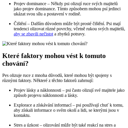
Projev dominance – Někdy‌ psi olizují ruce svých majitelů
jako⁣ projev‍ dominance. Tímto‌ způsobem mohou psí jedinci
ukázat svou sílu ‌a postavení v⁤ rodině.
Čištění – Dalším důvodem‍ může být prosté čištění. Psi mají
tendenci ‍olizovat různé ​povrchy, ​včetně⁢ rukou ⁣svých majitelů,
aby se zbavili nečistot
⁢a zbytků potravy.
Které faktory mohou vést k tomuto
⁢chování?
Pes olizuje ⁢ruce z mnoha důvodů, které ⁤mohou​ být spojeny s
různými faktory. Některé ⁢z těchto faktorů zahrnují:
Projev lásky a⁢ náklonnosti – psi často olizují své majitele jako
způsob⁢ projevu náklonnosti a lásky.
Explorace a‍ získávání informací⁤ – psi používají chuť⁢ k tomu,
aby získali informace o svém ​okolí a lidi, se kterými jsou⁤ v
kontaktu.
Stres⁤ a úzkost – olizování může být⁢ také reakcí na stres a