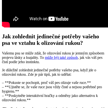
Jak zohlednit jedinečné ‍potřeby vašeho
psa ve vztahu k olizování ⁤rukou?
Vašemu psu⁤ se může zdát,‌ že olizování​ rukou ​je jemným ⁣způsobem
projevu lásky a loajality. To‌
může být také způsob
, jak vás váš‌ pes
čistí podle jeho instinktu.
Je​ důležité zohlednit‌ jedinečné ⁢potřeby vašeho psa, když jde⁤ o
olizování rukou. Zde je pár tipů,‌ jak ⁤to udělat:
– **Pokuste se pochopit, proč váš ⁣pes olizuje vaše ruce.**
– ⁢**Ujistěte se,⁢ že vaše ruce jsou vždy čisté a nejsou potřebné⁤ pro
hygienu.**
– **Poskytněte ⁢interaktivní​ hračky ‌a ‌odměny jako alternativu ‌k
olizování ​rukou.**