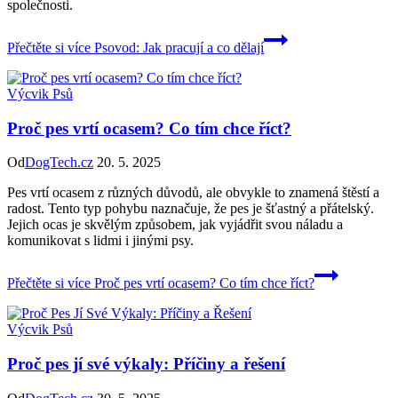
společnosti.
Přečtěte si více
Psovod: Jak pracují a co dělají
Výcvik Psů
Proč pes vrtí ocasem? Co tím chce říct?
Od
DogTech.cz
20. 5. 2025
Pes vrtí ocasem z různých důvodů, ale obvykle to znamená štěstí a
radost. Tento typ pohybu naznačuje, že pes je šťastný a přátelský.
Jejich ocas je skvělým způsobem, jak vyjádřit svou náladu a
komunikovat s lidmi i jinými psy.
Přečtěte si více
Proč pes vrtí ocasem? Co tím chce říct?
Výcvik Psů
Proč pes jí své výkaly: Příčiny a řešení