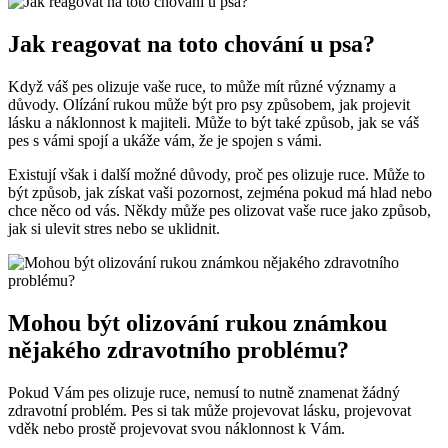
Jak reagovat na ⁣toto chování u​ psa?
Když váš pes olizuje⁣ vaše ⁤ruce, to‍ může ​mít různé významy a
důvody. Olízání rukou​ může být ​pro psy způsobem, jak‌ projevit
lásku a náklonnost k majiteli. Může to být ⁤také způsob, jak ⁢se váš⁤
pes ‍s vámi spojí a ukáže ‍vám, že je spojen s vámi.
Existují však‍ i další ⁤možné důvody,⁢ proč pes olizuje⁣ ruce. Může to
být způsob, jak získat vaši pozornost, zejména pokud⁣ má‌ hlad nebo
chce něco od vás. ⁣Někdy může‍ pes olizovat vaše ruce jako způsob,
jak si ulevit stres nebo se ⁢uklidnit.
Mohou být olizování rukou ⁤známkou
nějakého zdravotního problému?
Pokud Vám pes olizuje ruce, nemusí to ‍nutně znamenat žádný
zdravotní problém. Pes si tak‌ může​ projevovat lásku, projevovat
vděk nebo prostě projevovat ‌svou náklonnost k Vám.