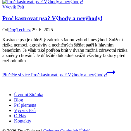
Výcvik Psů
Proč kastrovat psa? Výhody a nevýhody!
Od
DogTech.cz
29. 6. 2025
Kastrace psa je důležitý zákrok s řadou výhod i nevýhod. Snížení
rizika nemocí, agresivity a nechtěných štěňat patří k hlavním
beneficím. Je však také potřeba brát v úvahu možná zdravotní rizika
a změny chování. Je důležité důkladně zvážit všechny faktory před
rozhodnutím.
Přečtěte si více
Proč kastrovat psa? Výhody a nevýhody!
Úvodní Stránka
Blog
Psí plemena
Výcvik Psů
O Nás
Kontakty
© 2026 DogTech.cz |
Ochrana Osobních Údajů