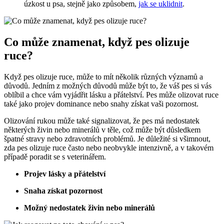
úzkost‌ u psa, stejně jako způsobem,
jak se uklidnit
.
Co může znamenat, ⁣když pes olizuje
ruce?
Když pes ⁢olizuje ruce,⁢ může to mít několik různých⁢ významů a
důvodů. Jedním z‌ možných důvodů může být to,⁤ že váš pes si vás
oblíbil a chce vám vyjádřit​ lásku⁣ a ​přátelství. Pes může olizovat ruce
také⁤ jako projev dominance nebo snahy získat⁤ vaši pozornost.
Olizování rukou může také signalizovat, že​ pes má nedostatek ​
některých živin nebo minerálů v těle,​ což může být⁢ důsledkem
špatné stravy nebo zdravotních ⁤problémů. Je důležité si všimnout,
zda pes olizuje ruce často⁢ nebo‌ neobvykle intenzivně, a v​ takovém
případě poradit se‌ s‍ veterinářem.
Projev lásky a přátelství
Snaha získat ⁢pozornost
Možný ⁤nedostatek živin nebo minerálů