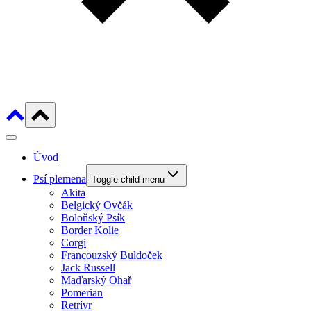
Úvod
Psí plemena
Toggle child menu
Akita
Belgický Ovčák
Boloňský Psík
Border Kolie
Corgi
Francouzský Buldoček
Jack Russell
Maďarský Ohař
Pomerian
Retrívr