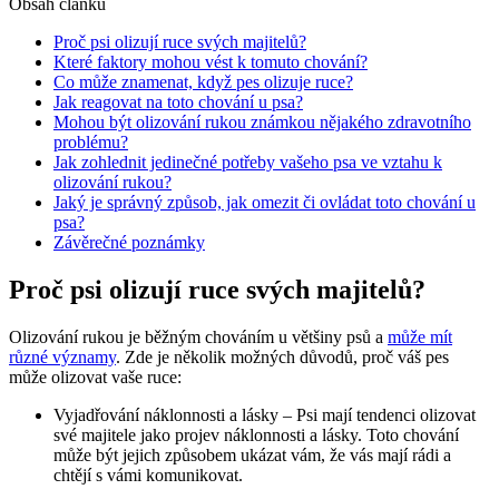
Obsah článku
Proč psi ​olizují ruce svých majitelů?
Které faktory mohou vést k tomuto ⁢chování?
Co může znamenat, ⁣když pes olizuje ruce?
Jak reagovat na ⁣toto chování u​ psa?
Mohou být olizování rukou ⁤známkou nějakého zdravotního
problému?
Jak zohlednit jedinečné ‍potřeby vašeho psa ve vztahu k
olizování ⁤rukou?
Jaký ⁣je správný způsob, ​jak omezit ⁣či​ ovládat toto chování u
psa?
Závěrečné poznámky
Proč psi ​olizují ruce svých majitelů?
Olizování rukou je⁣ běžným ⁣chováním u ⁢většiny psů a⁢
může mít
různé významy
. Zde je několik možných důvodů, proč váš pes
může olizovat⁢ vaše ruce:
Vyjadřování ​náklonnosti a lásky – Psi mají tendenci olizovat
své majitele jako projev náklonnosti ⁤a ⁢lásky.‍ Toto⁤ chování
může být⁤ jejich způsobem ukázat vám, že vás mají rádi a
⁤chtějí s vámi komunikovat.