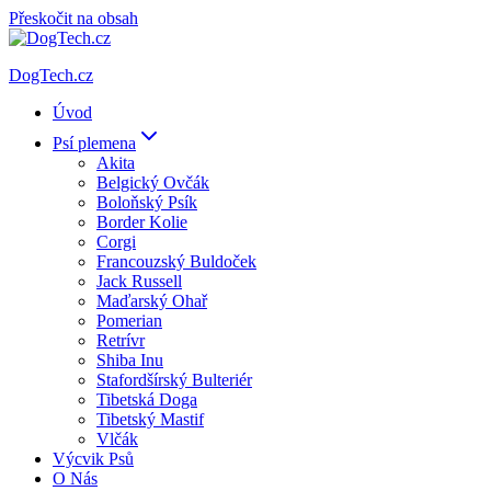
Přeskočit na obsah
DogTech.cz
Úvod
Psí plemena
Akita
Belgický Ovčák
Boloňský Psík
Border Kolie
Corgi
Francouzský Buldoček
Jack Russell
Maďarský Ohař
Pomerian
Retrívr
Shiba Inu
Stafordšírský Bulteriér
Tibetská Doga
Tibetský Mastif
Vlčák
Výcvik Psů
O Nás