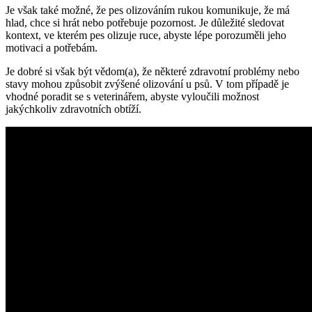
Je však také možné, že ⁤pes olizováním rukou komunikuje, že má
hlad, chce si ‌hrát nebo potřebuje pozornost. Je důležité ​sledovat
kontext,⁢ ve kterém pes‌ olizuje ruce, abyste lépe‌ porozuměli jeho
motivaci a⁣ potřebám.
Je dobré ⁢si však být vědom(a),​ že některé zdravotní problémy nebo
stavy mohou způsobit zvýšené ‍olizování u psů. V tom případě je
vhodné poradit se‌ s ⁣veterinářem, abyste ⁢vyloučili možnost
jakýchkoliv⁢ zdravotních obtíží.