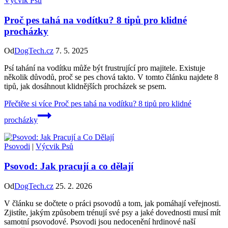
Výcvik Psů
Proč pes tahá na vodítku? 8 tipů pro klidné
procházky
Od
DogTech.cz
7. 5. 2025
Psí tahání na vodítku může být frustrující pro majitele. Existuje
několik důvodů, proč se pes chová takto. V tomto článku najdete 8
tipů, jak dosáhnout klidnějších procházek se psem.
Přečtěte si více
Proč pes tahá na vodítku? 8 tipů pro klidné
procházky
Psovodi
|
Výcvik Psů
Psovod: Jak pracují a co dělají
Od
DogTech.cz
25. 2. 2026
V článku se dočtete o práci psovodů a tom, jak pomáhají veřejnosti.
Zjistíte, jakým způsobem trénují své psy a jaké dovednosti musí mít
samotní psovodové. Psovodi jsou nedocenění hrdinové naší