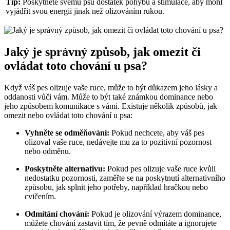
Tip:
‍Poskytněte svému psu dostatek pohybu a stimulace, aby mohl
vyjádřit⁣ svou⁤ energii jinak než ⁣olizováním ⁣rukou.
Jaký ⁣je správný způsob, ​jak omezit ⁣či​
ovládat toto chování u psa?
Když váš⁤ pes olizuje vaše ruce,‌ může to ⁤být⁣ důkazem jeho ‌lásky a
oddanosti vůči vám. Může to být také‍ známkou dominance nebo
jeho⁢ způsobem komunikace​ s ‍vámi. Existuje několik způsobů, jak
omezit nebo ‍ovládat toto chování u ‌psa:
Vyhněte se⁤ odměňování:
Pokud nechcete, aby váš ​pes
olizoval vaše ruce, nedávejte mu za to ⁣pozitivní pozornost
nebo odměnu.
Poskytněte‍ alternativu:
Pokud pes​ olizuje vaše ruce kvůli
nedostatku pozornosti, ​zaměřte ⁤se⁣ na poskytnutí alternativního
způsobu,‍ jak‌ splnit‌ jeho potřeby,⁤ například hračkou nebo
cvičením.
Odmítání chování:
Pokud je olizování ​výrazem ‍dominance,
můžete chování zastavit tím, že pevně odmítáte a ⁢ignorujete