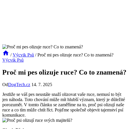
/
Výcvik Psů
/
Proč mi pes olizuje ruce? Co to znamená?
Výcvik Psů
Proč mi pes olizuje ruce? Co to znamená?
Od
DogTech.cz
14. 7. 2025
Jestliže se váš pes neustále snaží ‌olizovat vaše ruce, nemusí ⁢to ⁢být
jen náhoda. ​Toto chování může mít ⁤hlubší ⁤význam, který je‌ důležité
porozumět. V tomto článku se zaměříme‌ na⁤ to, ⁣proč⁣ psi olizují ‌naše
ruce ⁢a‌ co​ tím může ⁣chtít ⁣říct. Pojďme společně objevit tajemství psí‍
komunikace.