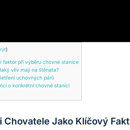
rýt
]
ý faktor při výběru chovné stanice
Jaký vliv mají na štěnata?
yšetření uchovných párů
ncí o konkrétní chovné stanici
i Chovatele Jako Klíčový Fak