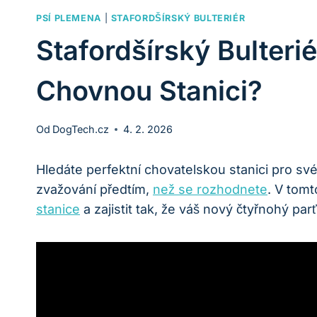
PSÍ PLEMENA
|
STAFORDŠÍRSKÝ BULTERIÉR
Stafordšírský Bulteri
Chovnou Stanici?
Od
DogTech.cz
4. 2. 2026
Hledáte perfektní chovatelskou stanici pro s
zvažování předtím,
než se rozhodnete
. V tomt
stanice
a zajistit tak, že váš nový čtyřnohý pa