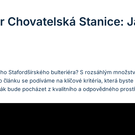
ér Chovatelská Stanice:
vého Stafordšírského bulteriéra? S rozsáhlým množst
o článku se podíváme na klíčové kritéria, která byste
rťák bude pocházet z kvalitního a odpovědného prostř