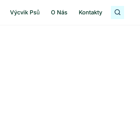
Výcvik Psů
O Nás
Kontakty