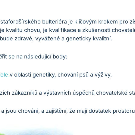
tafordšírského bulteriéra je klíčovým krokem pro z
ňuje kvalitu chovu, je kvalifikace a zkušenosti chova
ě bude zdravé, vyvážené a geneticky kvalitní.
řit se na následující body:
ele
v oblasti genetiky, chování psů a výživy.
ích zákazníků a výstavních úspěchů chovatelské st
a jsou chováni, a zajištění, že mají dostatek prostor