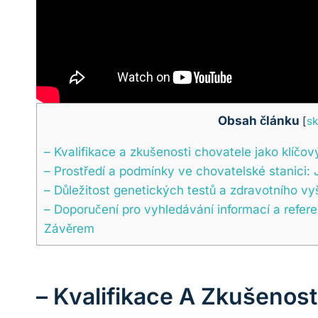
Obsah článku
[
sk
– Kvalifikace a zkušenosti chovatele jako klíčov
– Prostředí a podmínky ve chovatelské stanici: 
– Důležitost genetických testů a zdravotního v
– Doporučení pro vyhledávání informací a refere
Závěrem
– Kvalifikace A Zkušenost