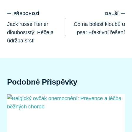
Navigace
PŘEDCHOZÍ
DALŠÍ
Pro
Jack russell teriér
Co na bolest kloubů u
dlouhosrstý: Péče a
psa: Efektivní řešení
Příspěvek
údržba srsti
Podobné Příspěvky