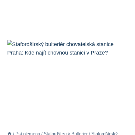
/
Psí plemena
/
Stafordšírský Bulteriér
/
Stafordšírský