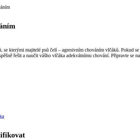
váním
váním
 se kterými majitelé psů čelí – agresivním chováním vlčáků. Pokud se 
šně řešit a naučit vášho vlčáka adekvátnímu chování. Připravte se na 
áka
ifikovat