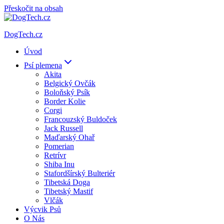
Přeskočit na obsah
DogTech.cz
Úvod
Psí plemena
Akita
Belgický Ovčák
Boloňský Psík
Border Kolie
Corgi
Francouzský Buldoček
Jack Russell
Maďarský Ohař
Pomerian
Retrívr
Shiba Inu
Stafordšírský Bulteriér
Tibetská Doga
Tibetský Mastif
Vlčák
Výcvik Psů
O Nás