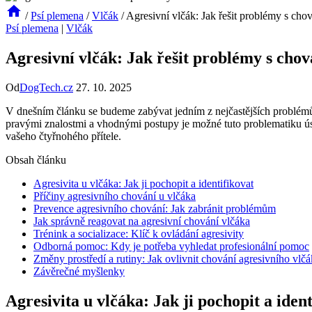
/
Psí plemena
/
Vlčák
/
Agresivní vlčák: Jak řešit problémy s cho
Psí plemena
|
Vlčák
Agresivní vlčák: Jak řešit problémy s cho
Od
DogTech.cz
27. 10. 2025
V dnešním článku se budeme zabývat jedním z nejčastějších problémů,
pravými znalostmi a vhodnými postupy je možné tuto problematiku úspě
vašeho čtyřnohého přítele.
Obsah článku
Agresivita u vlčáka: Jak ji pochopit a identifikovat
Příčiny agresivního chování u vlčáka
Prevence agresivního chování: Jak zabránit problémům
Jak správně reagovat na agresivní chování vlčáka
Trénink a socializace: Klíč k ovládání agresivity
Odborná pomoc: Kdy je potřeba vyhledat profesionální pomoc
Změny prostředí a rutiny: Jak ovlivnit chování agresivního vlč
Závěrečné myšlenky
Agresivita u vlčáka: Jak ji pochopit a ident