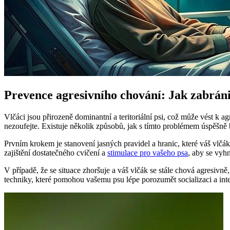
Prevence agresivního chování: Jak zabrá
Vlčáci jsou přirozeně dominantní a teritoriální psi, což může vést k
nezoufejte. Existuje několik způsobů, jak s tímto problémem úspěšně 
Prvním krokem je stanovení jasných pravidel a hranic, které váš vlčák
zajištění dostatečného cvičení a
stimulace pro vašeho psa
, aby se vyh
V případě, že se situace zhoršuje a váš vlčák se stále chová agresivn
techniky, které pomohou vašemu psu lépe porozumět socializaci a inte