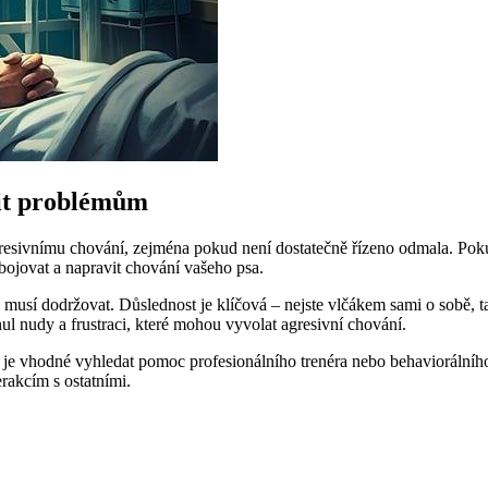
nit problémům
 agresivnímu chování, zejména pokud není dostatečně řízeno odmala. Pok
bojovat a napravit chování vašeho psa.
 musí dodržovat. Důslednost je klíčová – nejste vlčákem sami o sobě, tak
nul nudy a frustraci, které mohou vyvolat agresivní chování.
ě, je vhodné vyhledat pomoc profesionálního trenéra nebo behaviorálníh
rakcím s ostatními.