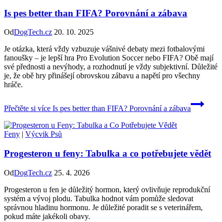
Is pes better than FIFA? Porovnání a zábava
Od
DogTech.cz
20. 10. 2025
Je otázka, která vždy vzbuzuje vášnivé debaty mezi fotbalovými
fanoušky – je lepší hra Pro Evolution Soccer nebo FIFA? Obě mají
své přednosti a nevýhody, a rozhodnutí je vždy subjektivní. Důležité
je, že obě hry přinášejí obrovskou zábavu a napětí pro všechny
hráče.
Přečtěte si více
Is pes better than FIFA? Porovnání a zábava
Feny
|
Výcvik Psů
Progesteron u feny: Tabulka a co potřebujete vědět
Od
DogTech.cz
25. 4. 2026
Progesteron u fen je důležitý hormon, který ovlivňuje reprodukční
systém a vývoj plodu. Tabulka hodnot vám pomůže sledovat
správnou hladinu hormonu. Je důležité poradit se s veterinářem,
pokud máte jakékoli obavy.