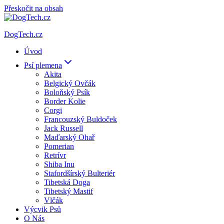
Přeskočit na obsah
DogTech.cz
Úvod
Psí plemena
Akita
Belgický Ovčák
Boloňský Psík
Border Kolie
Corgi
Francouzský Buldoček
Jack Russell
Maďarský Ohař
Pomerian
Retrívr
Shiba Inu
Stafordšírský Bulteriér
Tibetská Doga
Tibetský Mastif
Vlčák
Výcvik Psů
O Nás