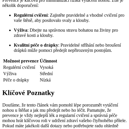
Prevence je klíčová pro minimalizaci rizika vytáčení nohou. Zde je
několik doporučení:
Regulérní cvičení
: Zajistěte pravidelné a vhodné cvičení pro
vaše štěně, aby posilovalo svaly a klouby.
Výživa
: Dbejte na správnou stravu bohatou na živiny pro
zdravé kosti a klouby.
Kvalitní péče o drápky
: Pravidelné stříhání nebo broušení
drápků může pomoci předejít nepřirozeným postojům.
Možnost prevence
Účinnost
Regulérní cvičení
Vysoká
Výživa
Střední
Péče o drápky
Nízká
Klíčové Poznatky
Doufáme, že tento článek vám pomohl lépe porozumět vytáčení
nohou u štěňat a jak mu předejít nebo ho léčit. Pamatujte, že
prevence je vždy nejlepší lék a regularní cvičení a správná péče
mohou hrát klíčovou roli v udržení zdraví vašeho čtyřnohého přítele.
Pokud máte jakékoli další dotazy nebo potřebujete radu ohledně