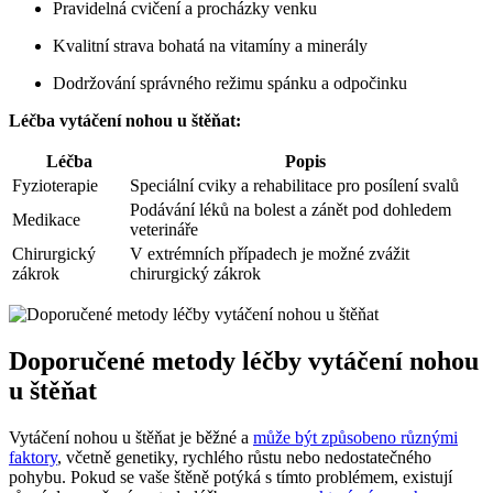
Pravidelná cvičení a procházky venku
Kvalitní strava bohatá na vitamíny a minerály
Dodržování správného režimu spánku a odpočinku
Léčba vytáčení nohou u štěňat:
Léčba
Popis
Fyzioterapie
Speciální cviky a rehabilitace pro posílení svalů
Podávání léků na bolest a zánět pod dohledem
Medikace
veterináře
Chirurgický
V extrémních případech je možné zvážit
zákrok
chirurgický zákrok
Doporučené metody léčby vytáčení nohou
u štěňat
Vytáčení nohou u štěňat je běžné a
může být způsobeno různými
faktory
, včetně genetiky, rychlého růstu nebo nedostatečného
pohybu. Pokud se vaše štěně potýká s tímto problémem, existují