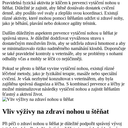
Pravidelná fyzická aktivita je klíčem k prevenci vytáčení nohou u
štěňat. Důležité je zajistit, aby štěně dostávalo dostatek cvičení
denně, aby posílilo své svaly a zlepšilo svou koordinaci. Existují
různé aktivity, které mohou pomoci štěňatům udržet si zdravé nohy,
jako je běhání, plavání nebo dokonce agility trénink.
Dalším důležitým aspektem prevence vytáčení nohou u štěňat je
správná strava. Je důležité dodržovat vyváženou stravu s
dostatečným množstvím živin, aby se udržela zdravá hmotnost a aby
se minimalizovalo riziko nadměrného namáhání kloubů. Doporučuje
se také pravidelné kontroly u veterináře, aby se problémy s nohami
odhalily včas a mohly se léčit co nejúčinněji.
Pokud se přesto u štěňat vyvine vytáčení nohou, existují různé
léčebné metody, jako je fyzikální terapie, masáže nebo speciální
cvičení. Je však nezbytné konzultovat s veterinářem, aby byla
zajištěna správná diagnóza a léčba. S kombinací prevence a léčby je
možné minimalizovat následky vytáčení nohou a zajistit štěňatům
šťastný a aktivní život.
Vliv výživy na zdraví nohou u štěňat
Při péči o zdraví nohou u štěňat je důležité podpořit správný vývoj