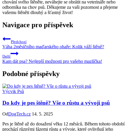
chování svého štěněte, neváhejte se obrátit na veterináře nebo
odborníka na chov psů. Děkujeme za vaši pozornost a přejeme
vašemu štěněti dlouhý a šťastný život!
Navigace pro příspěvek
Předchozí
Váha 2měsíčního maďarského ohaře: Kolik váží štěně?
Další
Kam dát psa? Nejlepší možnosti pro vašeho mazlíčka!
Podobné příspěvky
Výcvik Psů
Do kdy je pes štěně? Vše o růstu a vývoji psů
Od
DogTech.cz
14. 5. 2025
Pes je štěně až do dosažení věku 12 měsíců. Během tohoto období
prochází různými fázemi růstu a vývoje, které ovlivňují jeho