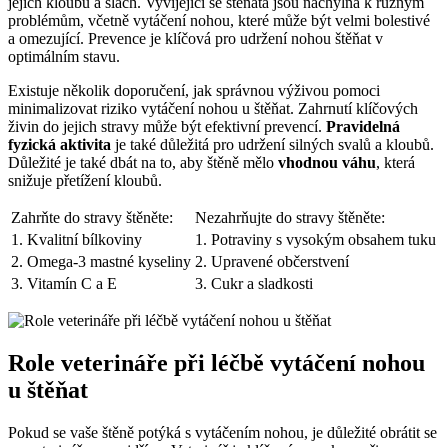
jejich kloubů a šlach. Vyvíjející se štěňata jsou náchylná k různým
problémům, včetně vytáčení nohou, které může být velmi bolestivé
a omezující. Prevence je klíčová pro udržení nohou štěňat v
optimálním stavu.
Existuje několik doporučení, jak správnou výživou pomoci
minimalizovat riziko vytáčení nohou u štěňat. Zahrnutí klíčových
živin do jejich stravy může být efektivní prevencí.
Pravidelná
fyzická aktivita
je také důležitá pro udržení silných svalů a kloubů.
Důležité je také dbát na to, aby štěně mělo
vhodnou váhu
, která
snižuje přetížení kloubů.
Zahrňte do stravy štěněte:
Nezahrňujte do stravy štěněte:
1. Kvalitní bílkoviny
1. Potraviny s vysokým obsahem tuku
2. Omega-3 mastné kyseliny
2. Upravené občerstvení
3. Vitamín C a E
3. Cukr a sladkosti
Role veterináře při léčbě vytáčení nohou
u štěňat
Pokud se vaše štěně potýká s vytáčením nohou, je důležité obrátit se