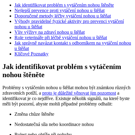
Jak identifikovat problém s vytáčením nohou štěněte
Nejlepší prevence proti vytáčení nohou u štěňat
Doporučené metody léčby vytáčení nohou u štěňat
Výhody pravidelné fyzické aktivity pro prevenci vytáčení
nohou u štěňat
Vliv výživy na zdraví nohou u štěňat
Role veterináře při léčbě vytáčení nohou u štěňat
Jak správně navázat kontakt s odborníkem na vytáčení nohou
u štěňat
Klíčové Poznatky
Jak identifikovat problém s vytáčením
nohou štěněte
Problémy s vytáčením nohou u štěňat mohou být známkou různých
zdravotních potíží, a
proto je důležité věnovat jim pozornost
a
identifikovat je co nejdříve. Existuje několik signálů, na které byste
měli být pozorní, abyste mohli případné problémy odhalit:
Změna chůze štěněte
Nedostatečná síla nebo koordinace nohou
Bolest nebo obtíže při pohybu