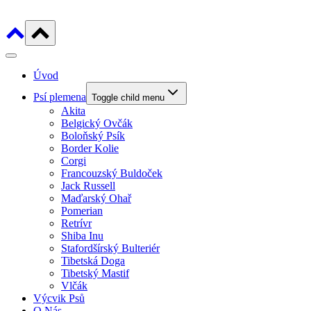
Úvod
Psí plemena
Toggle child menu
Akita
Belgický Ovčák
Boloňský Psík
Border Kolie
Corgi
Francouzský Buldoček
Jack Russell
Maďarský Ohař
Pomerian
Retrívr
Shiba Inu
Stafordšírský Bulteriér
Tibetská Doga
Tibetský Mastif
Vlčák
Výcvik Psů
O Nás