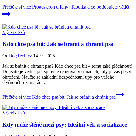
Přečtěte si více
Progesteron u feny: Tabulka a co potřebujete vědět
Výcvik Psů
Kdo chce psa bít: Jak se bránit a chránit psa
Od
DogTech.cz
14. 9. 2025
Jak se bránit a chránit psa? Kdo chce psa bít – tomu také pláchnout!
Důležité je vědět, jak správně reagovat v situacích, kdy je váš pes v
ohrožení. Naučte se základní bezpečnostní tipy pro vašeho
čtyřnohého kamaráda.
Přečtěte si více
Kdo chce psa bít: Jak se bránit a chránit psa
Výcvik Psů
Kdy může štěně mezi psy: Ideální věk a socializace