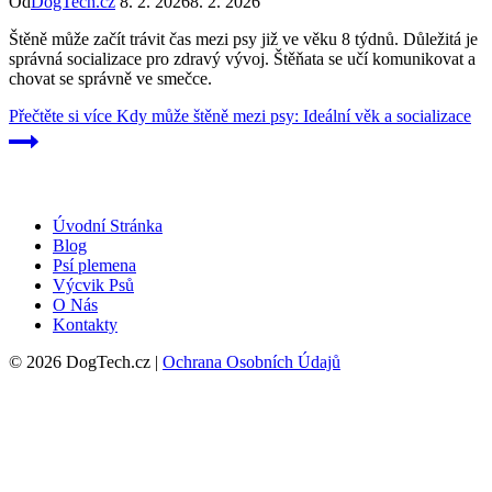
Od
DogTech.cz
8. 2. 2026
8. 2. 2026
Štěně může začít trávit čas mezi psy již ve věku 8 týdnů. Důležitá je
správná socializace pro zdravý vývoj. Štěňata se učí komunikovat a
chovat se správně ve smečce.
Přečtěte si více
Kdy může štěně mezi psy: Ideální věk a socializace
Úvodní Stránka
Blog
Psí plemena
Výcvik Psů
O Nás
Kontakty
© 2026 DogTech.cz |
Ochrana Osobních Údajů