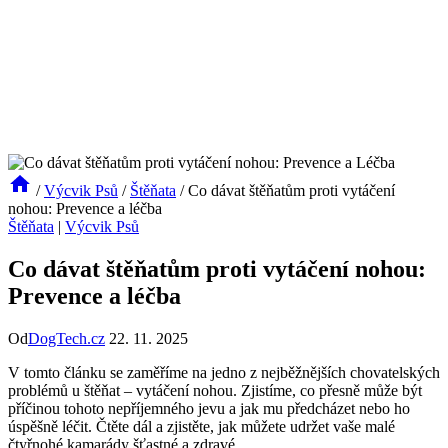
/
Výcvik Psů
/
Štěňata
/
Co dávat štěňatům proti vytáčení
nohou: Prevence a léčba
Štěňata
|
Výcvik Psů
Co dávat štěňatům proti vytáčení nohou:
Prevence a léčba
Od
DogTech.cz
22. 11. 2025
V tomto článku se zaměříme na jedno z nejběžnějších chovatelských
problémů u štěňat – vytáčení nohou. Zjistíme, co přesně může být
příčinou tohoto nepříjemného jevu a jak mu předcházet nebo ho
úspěšně léčit. Čtěte dál a zjistěte, jak můžete udržet vaše malé
čtyřnohé kamarády šťastné a zdravé.