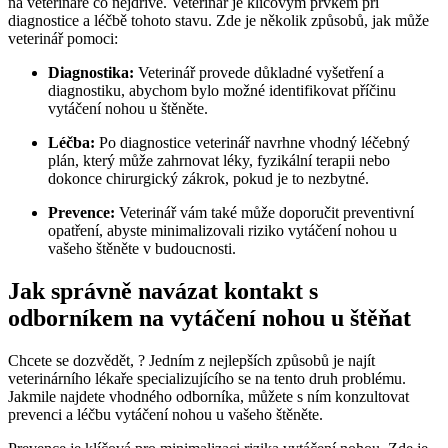
na veterináře co nejdříve. Veterinář je klíčovým prvkem při
diagnostice a léčbě tohoto stavu. Zde je několik způsobů, jak může
veterinář pomoci:
Diagnostika:
Veterinář provede důkladné vyšetření a
diagnostiku, abychom bylo možné identifikovat příčinu
vytáčení nohou u štěněte.
Léčba:
Po diagnostice veterinář navrhne vhodný léčebný
plán, který může zahrnovat léky, fyzikální terapii nebo
dokonce chirurgický zákrok, pokud je to nezbytné.
Prevence:
Veterinář vám také může doporučit preventivní
opatření, abyste minimalizovali riziko vytáčení nohou u
vašeho štěněte v budoucnosti.
Jak správně navázat kontakt s
odborníkem na vytáčení nohou u štěňat
Chcete se dozvědět, ? Jedním z nejlepších způsobů je najít
veterinárního lékaře specializujícího se na tento druh problému.
Jakmile najdete vhodného odborníka, můžete s ním konzultovat
prevenci a léčbu vytáčení nohou u vašeho štěněte.