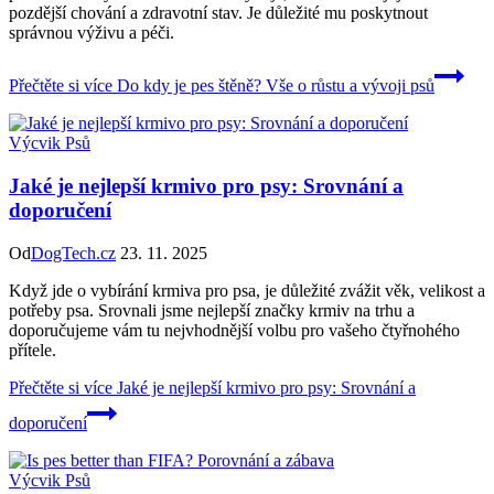
pozdější chování a zdravotní stav. Je důležité mu poskytnout
správnou výživu a péči.
Přečtěte si více
Do kdy je pes štěně? Vše o růstu a vývoji psů
Výcvik Psů
Jaké je nejlepší krmivo pro psy: Srovnání a
doporučení
Od
DogTech.cz
23. 11. 2025
Když jde o vybírání krmiva pro psa, je důležité zvážit věk, velikost a
potřeby psa. Srovnali jsme nejlepší značky krmiv na trhu a
doporučujeme vám tu nejvhodnější volbu pro vašeho čtyřnohého
přítele.
Přečtěte si více
Jaké je nejlepší krmivo pro psy: Srovnání a
doporučení
Výcvik Psů