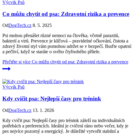
Výcvik Psů
Co můžu chytit od psa: Zdravotní rizika a prevence
Od
DogTech.cz
8. 5. 2025
Psi mohou přenášet různé nemoci na člověka, včetně parazitů,
bakterií a virů. Prevence je klíčová – pravidelné očkování, čistota a
zdravý životní styl vám pomohou udržet se v bezpečí. Buďte opatrní
a pečliví, když se staráte o svého čtyřnohého přítele.
Přečtěte si více
Co můžu chytit od psa: Zdravotní rizika a prevence
Výcvik Psů
Kdy cvičit psa: Nejlepší časy pro trénink
Od
DogTech.cz
13. 1. 2026
Kdy cvičit psa: Nejlepší časy pro trénink záleží na individuálních
potřebách a preferencích. Ideální je cvičení ráno nebo večer, kdy je
pes nejvíce pozorný a energický. Je důležité vytvořit stabilní a