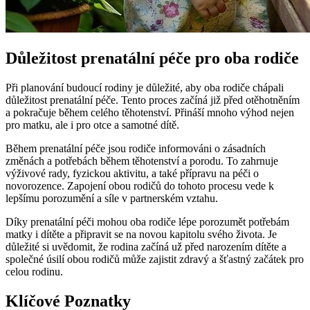
Důležitost prenatální péče pro oba rodiče
Při planování budoucí rodiny je důležité, aby oba rodiče chápali
důležitost prenatální péče. Tento proces začíná již před otěhotněním
a pokračuje během celého těhotenství. Přináší mnoho výhod nejen
pro matku, ale i pro otce a samotné dítě.
Během prenatální péče jsou rodiče informováni o zásadních
změnách a potřebách během těhotenství a porodu. To zahrnuje
výživové rady, fyzickou aktivitu, a také přípravu na péči o
novorozence. Zapojení obou rodičů do tohoto procesu vede k
lepšímu porozumění a síle v partnerském vztahu.
Díky prenatální péči mohou oba rodiče lépe porozumět potřebám
matky i dítěte a připravit se na novou kapitolu svého života. Je
důležité si uvědomit, že rodina začíná už před narozením dítěte a
společné úsilí obou rodičů může zajistit zdravý a šťastný začátek pro
celou rodinu.
Klíčové Poznatky