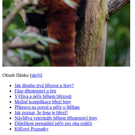
Obsah článku
[
skrýt
]
Jak dlouho trvá březost u feny?
Fáze těhotenství u fen
Výživa a péče během březosti
Možné komplikace březí feny
Příprava na porod a péče o štěňata
Jak poznat, že fena je březí?
Návštěva veterináře během těhotenství feny
Důležitost prenatální péče pro oba rodiče
Klíčové Poznatky