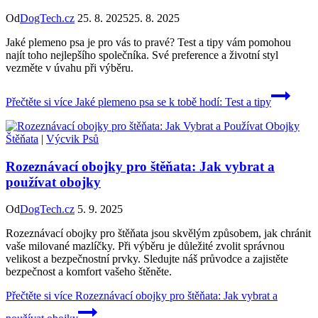
Od
DogTech.cz
25. 8. 2025
25. 8. 2025
Jaké plemeno psa je pro vás to pravé? Test a tipy vám pomohou
najít toho nejlepšího společníka. Své preference a životní styl
vezměte v úvahu při výběru.
Přečtěte si více
Jaké plemeno psa se k tobě hodí: Test a tipy
Štěňata
|
Výcvik Psů
Rozeznávací obojky pro štěňata: Jak vybrat a
používat obojky
Od
DogTech.cz
5. 9. 2025
Rozeznávací obojky pro štěňata jsou skvělým způsobem, jak chránit
vaše milované mazlíčky. Při výběru je důležité zvolit správnou
velikost a bezpečnostní prvky. Sledujte náš průvodce a zajistěte
bezpečnost a komfort vašeho štěněte.
Přečtěte si více
Rozeznávací obojky pro štěňata: Jak vybrat a