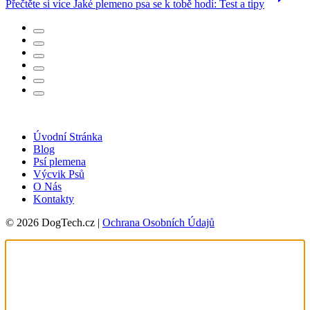
Přečtěte si více
Jaké plemeno psa se k tobě hodí: Test a tipy
Úvodní Stránka
Blog
Psí plemena
Výcvik Psů
O Nás
Kontakty
© 2026 DogTech.cz |
Ochrana Osobních Údajů