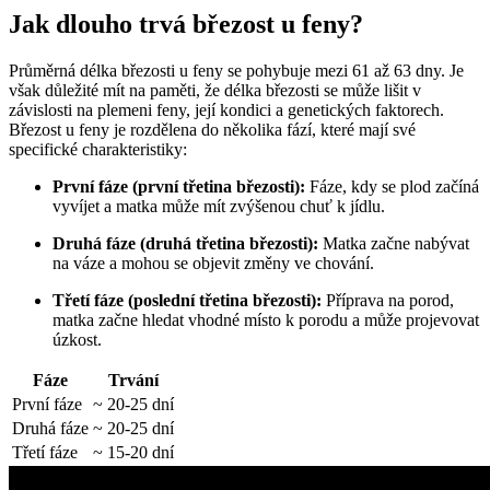
Jak dlouho trvá březost u feny?
Průměrná délka březosti u feny se pohybuje mezi 61 až 63 dny. Je
však důležité mít na paměti, že délka březosti se může lišit v
závislosti na plemeni feny, její kondici a genetických faktorech.
Březost u feny je rozdělena do několika fází, které mají své
specifické charakteristiky:
První fáze (první třetina březosti):
Fáze, kdy se plod začíná
vyvíjet a matka může mít zvýšenou chuť k jídlu.
Druhá fáze (druhá třetina březosti):
Matka začne nabývat
na váze a mohou se objevit změny ve chování.
Třetí fáze (poslední třetina březosti):
Příprava na porod,
matka začne hledat vhodné místo k porodu a může projevovat
úzkost.
Fáze
Trvání
První fáze
~ 20-25 dní
Druhá fáze
~ 20-25 dní
Třetí fáze
~ 15-20 dní