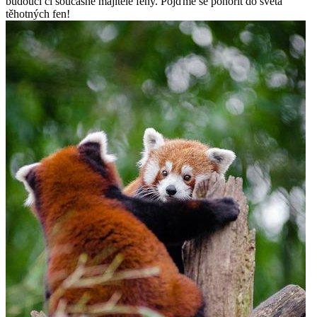
budoucí či současné majitele feny. Pojďme se ponořit do světa
těhotných fen!