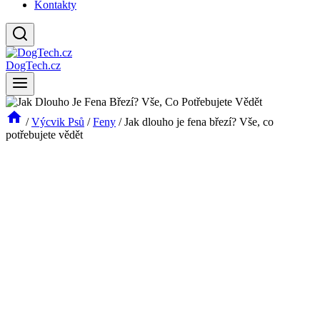
Kontakty
DogTech.cz
/
Výcvik Psů
/
Feny
/
Jak dlouho je fena březí? Vše, co
potřebujete vědět