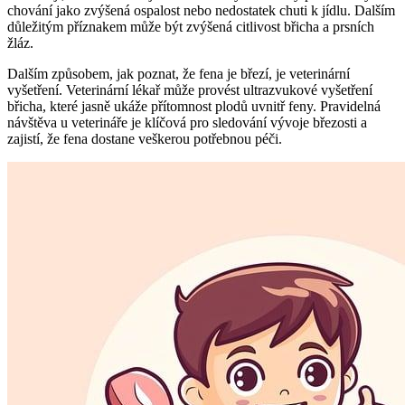
chování jako zvýšená ospalost nebo nedostatek chuti k jídlu. Dalším
důležitým příznakem může být zvýšená citlivost břicha a prsních
žláz.
Dalším způsobem, jak poznat, že fena je březí, je veterinární
vyšetření. Veterinární lékař může provést ultrazvukové vyšetření
břicha, které jasně ukáže přítomnost plodů uvnitř feny. Pravidelná
návštěva u veterináře je klíčová pro sledování vývoje březosti a
zajistí, že fena dostane veškerou potřebnou péči.