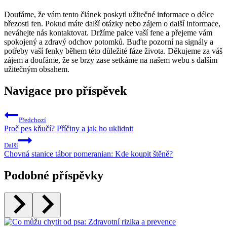
Doufáme, že vám tento článek poskytl užitečné informace o délce
březosti fen. Pokud máte další otázky nebo zájem o další informace,
neváhejte nás kontaktovat. Držíme palce vaší fene a přejeme vám
spokojený a zdravý odchov potomků. Buďte pozorní na signály a
potřeby vaší fenky během této důležité fáze života. Děkujeme za váš
zájem a doufáme, že se brzy zase setkáme na našem webu s dalším
užitečným obsahem.
Navigace pro příspěvek
Předchozí
Proč pes kňučí? Příčiny a jak ho uklidnit
Další
Chovná stanice tábor pomeranian: Kde koupit štěně?
Podobné příspěvky