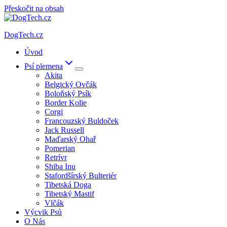
Přeskočit na obsah
DogTech.cz
Úvod
Psí plemena
Akita
Belgický Ovčák
Boloňský Psík
Border Kolie
Corgi
Francouzský Buldoček
Jack Russell
Maďarský Ohař
Pomerian
Retrívr
Shiba Inu
Stafordšírský Bulteriér
Tibetská Doga
Tibetský Mastif
Vlčák
Výcvik Psů
O Nás