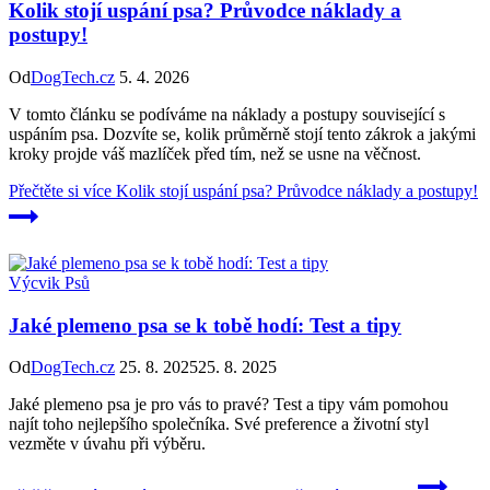
Kolik stojí uspání psa? Průvodce náklady a
postupy!
Od
DogTech.cz
5. 4. 2026
V tomto článku se podíváme na náklady a postupy související s
uspáním psa. Dozvíte se, kolik průměrně stojí tento zákrok a jakými
kroky projde váš mazlíček před tím, než se usne na věčnost.
Přečtěte si více
Kolik stojí uspání psa? Průvodce náklady a postupy!
Výcvik Psů
Jaké plemeno psa se k tobě hodí: Test a tipy
Od
DogTech.cz
25. 8. 2025
25. 8. 2025
Jaké plemeno psa je pro vás to pravé? Test a tipy vám pomohou
najít toho nejlepšího společníka. Své preference a životní styl
vezměte v úvahu při výběru.