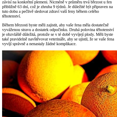
závisí na konkrétní plemeni. Nicméně v průměru trvá březost u fen
přibližně 63 dní, což je zhruba 9 týdnů. Je důležité být připraven na
tuto dobu a pečlivě sledovat zdraví vaší feny během celého
těhotenství.
Během březosti byste měli zajistit, aby vaše fena měla dostatečně
vyváženou stravu a dostatek odpočinku. Druhá polovina těhotenství
je obzvláště důležitá, protože se v té době vyvíjejí plody. Měli byste
také pravidelně navštěvovat veterináře, aby se ujistil, že se vaše fena
vyvíjí správně a nenastaly žádné komplikace.