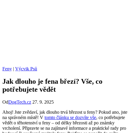
Feny
|
Výcvik Psů
Jak dlouho je fena březí? Vše, co
potřebujete vědět
Od
DogTech.cz
27. 9. 2025
Ahoj! Jste zvědaví, jak dlouho trvá březost u feny? Pokud ano, jste
na správném místě! V
tomto článku se dozvíte vše
, co potřebujete
vědět o těhotenství u feny – od délky březosti až po známky
vrcholení. Připravte se na zajímavé informace a praktické rady pro