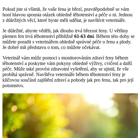
Pokud jste si všimli, že vaše fena je březí, pravděpodobně se vám
honí hlavou spousta otázek ohledně těhotenství a péče o ni. Jednou
z důležitých věcí, které byste měli udělat, je navštívit veterináře.
Je důležité, abyste věděli, jak dlouho trvá březost feny. U většiny
plemen fen trvá těhotenství přibližně
61-63 dní
. Během této doby se
můžete poradit s veterinářem ohledně správné péče o fenu a plody.
Je dobré mít představu o tom, co můžete očekávat.
Veterinář vám může pomoci s monitorováním zdraví feny během
těhotenství a poskytne vám pokyny ohledně výživy, cvičení a další
péče. Může také provést zdravotní vyšetření, aby se ujistil, že vše
probíhá správně. Navštěva veterináře během těhotenství feny je
klíčovou součástí zajištění zdraví a pohody jak pro fenu, tak pro její
potomstvo.