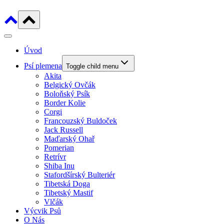
Úvod
Psí plemena
Toggle child menu
Akita
Belgický Ovčák
Boloňský Psík
Border Kolie
Corgi
Francouzský Buldoček
Jack Russell
Maďarský Ohař
Pomerian
Retrívr
Shiba Inu
Stafordšírský Bulteriér
Tibetská Doga
Tibetský Mastif
Vlčák
Výcvik Psů
O Nás