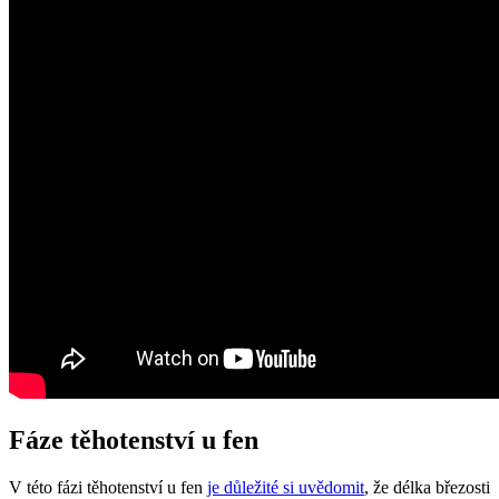
Fáze těhotenství u fen
V této fázi těhotenství u fen
je důležité si uvědomit
, že délka březosti