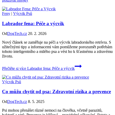
používat obojky
Feny
|
Výcvik Psů
Labrador fena: Péče a výcvik
Od
DogTech.cz
20. 2. 2026
Nový článek se zaměřuje na péči a výcvik labradorského retrívra. S
užitečnými tipy a informacemi vám pomůžeme porozumět potřebám
tohoto inteligentního a milého psa a vést ho k šťastnému a zdravému
životu.
Přečtěte si více
Labrador fena: Péče a výcvik
Výcvik Psů
Co můžu chytit od psa: Zdravotní rizika a prevence
Od
DogTech.cz
8. 5. 2025
Psi mohou přenášet různé nemoci na člověka, včetně parazitů,
bakterií a virů. Prevence je klíčová – pravidelné očkování, čistota a