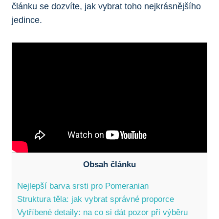
článku⁣ se dozvíte, jak vybrat‍ toho nejkrásnějšího
jedince.
Obsah článku
Nejlepší barva srsti pro Pomeranian
Struktura těla: jak ⁢vybrat správné proporce
Vytříbené ⁢detaily: na co⁢ si dát pozor při výběru