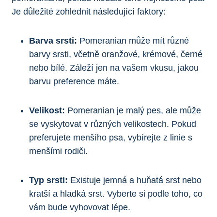
Je důležité zohlednit následující faktory:
Barva‌ srsti:
Pomeranian ​může mít různé
barvy srsti, včetně oranžové, krémové, černé
nebo bílé. Záleží jen na‍ vašem vkusu, jakou
barvu preference ⁢máte.
Velikost:
Pomeranian je malý pes, ale⁣ může
se‌ vyskytovat v různých velikostech. Pokud‍
preferujete menšího​ psa, vybírejte z linie ‌s
menšími rodiči.
Typ srsti:
Existuje jemná a huňatá srst nebo
kratší⁤ a hladká srst. Vyberte si podle toho,‌ co
⁢vám bude vyhovovat lépe.