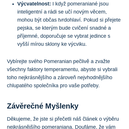
Výcvatelnost:
I když ‌pomeraniané jsou
inteligentní a rádi se ⁢učí novým věcem,
mohou být občas tvrdohlaví. Pokud si přejete
pejska, se kterým bude cvičení⁢ snadné a
příjemné, doporučuje se vybrat jedince⁣ s
vyšší mírou sklony ke výcviku.
Vybírejte⁢ svého Pomeranian ⁤pečlivě a zvažte
všechny faktory temperamentu, abyste si vybrali‌
toho nejkrásnějšího‍ a zároveň nejvhodnějšího
chlupatého společníka pro‌ vaše potřeby.
Závěrečné Myšlenky
Děkujeme,‌ že ⁣jste si⁤ přečetli náš článek o výběru
nejkrásnějšího pomeraniana. Doufáme, že ⁣vám