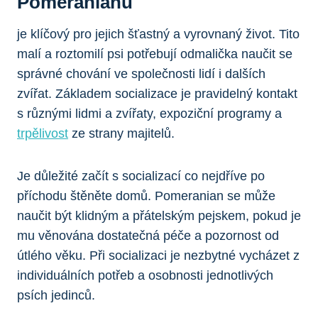
Pomeranianů
je klíčový pro⁣ jejich šťastný ‌a vyrovnaný život. Tito
malí‍ a roztomilí psi potřebují ⁤odmalička naučit se
⁤správné chování‍ ve společnosti lidí i dalších
zvířat. Základem ⁣socializace je pravidelný kontakt
s různými lidmi a zvířaty, expoziční⁤ programy a
trpělivost
ze strany majitelů.
Je důležité⁢ začít ⁤s⁢ socializací co nejdříve po
příchodu štěněte‍ domů. Pomeranian se může
⁣naučit být klidným a přátelským ⁣pejskem, ‌pokud je
mu věnována dostatečná péče a pozornost od
útlého věku. Při socializaci je nezbytné ⁤vycházet z
individuálních potřeb a⁤ osobnosti jednotlivých
psích jedinců.