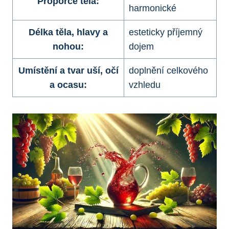
Proporce těla:
harmonické
Délka těla, hlavy‍ a
esteticky příjemný
nohou:
dojem
Umístění a ⁣tvar uší, očí
doplnění celkového
a ocasu:
vzhledu