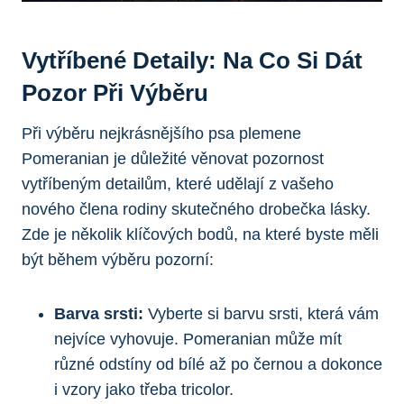
Vytříbené ⁢detaily: Na Co⁢ Si Dát
Pozor Při Výběru
Při výběru nejkrásnějšího psa plemene
Pomeranian je‍ důležité věnovat pozornost‍
vytříbeným​ detailům, které udělají z⁣ vašeho
nového člena rodiny skutečného ⁢drobečka lásky.
Zde je několik klíčových bodů, na které byste měli
být během‍ výběru pozorní:
Barva srsti:
Vyberte ‌si barvu srsti,‍ která vám
nejvíce ‍vyhovuje. Pomeranian může‌ mít
‌různé⁢ odstíny od bílé až po černou a dokonce
​i vzory ⁢jako třeba tricolor.