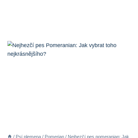
/
Psí plemena
/
Pomerian
/
Nejhezčí pes pomeranian: Jak