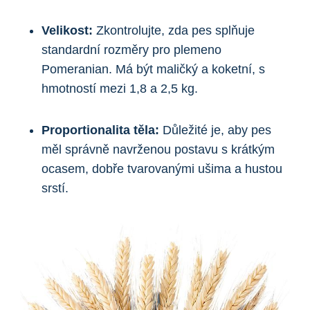
Velikost:
Zkontrolujte, zda pes splňuje
standardní rozměry pro plemeno
Pomeranian. Má být maličký a koketní, s
hmotností mezi 1,8 a 2,5 kg.
Proportionalita těla:
Důležité je,​ aby pes
měl správně navrženou‌ postavu s krátkým
ocasem, ​dobře tvarovanými ušima a ⁢hustou
srstí.