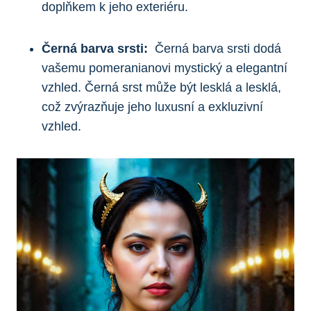
doplňkem k ⁣jeho ⁢exteriéru.
Černá barva​ srsti:
‌ Černá barva⁣ srsti‍ dodá
vašemu pomeranianovi mystický a elegantní
vzhled. ⁤Černá srst⁣ může být ‌lesklá​ a lesklá,
což zvýrazňuje jeho luxusní a exkluzivní‌
vzhled.