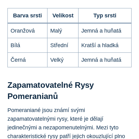
Barva srsti
Velikost
Typ srsti
Oranžová
Malý
Jemná ​a huňatá
Bílá
Střední
Kratší a hladká
Černá
Velký
Jemná a huňatá
Zapamatovatelné Rysy
Pomeranianů
Pomeraniané jsou známí⁤ svými
zapamatovatelnými rysy, které je dělají
jedinečnými a nezapomenutelnými. ⁤Mezi tyto
charakteristické rysy⁢ patří jejich okouzlující plno