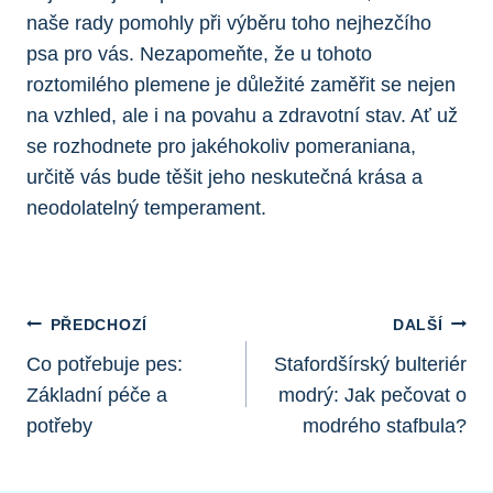
naše rady⁣ pomohly při výběru toho nejhezčího
psa pro vás. Nezapomeňte, že u⁣ tohoto
roztomilého ⁢plemene ​je důležité zaměřit se nejen
na vzhled, ale i na povahu a zdravotní stav. Ať už
se rozhodnete pro jakéhokoliv pomeraniana,
určitě vás bude těšit jeho neskutečná krása a
neodolatelný temperament.
Navigace
PŘEDCHOZÍ
DALŠÍ
Pro
Co potřebuje pes:
Stafordšírský bulteriér
Základní péče a
modrý: Jak pečovat o
Příspěvek
potřeby
modrého stafbula?