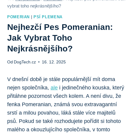
vybrat toho nejkrásnějšího?
POMERIAN
|
PSÍ PLEMENA
Nejhezčí Pes Pomeranian:
Jak Vybrat Toho
Nejkrásnějšího?
Od
DogTech.cz
16. 12. 2025
V dnešní ​době je stále populárnější ⁣mít ‍doma
nejen ‍společníka,
ale
i ​jedinečného kouska, který
přitáhne pozornost všech kolem. A není divu, že
fenka Pomeranian, ⁣známá svou⁣ extravagantní
srstí a milou ‍povahou, láká stále více majitelů
psů. Pokud se také rozhodujete‌ pořídit si tohoto
malého⁤ a okouzlujícího společníka, ⁤v tomto