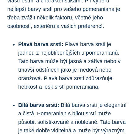
vlastnostmi a charakteristikami. Při výběru
nejlepší barvy srsti pro vašeho pomeraniana je
třeba zvážit několik faktorů, včetně jeho
⁢osobnosti, exteriéru‌ a‍ vašich preferencí.
Plavá barva srsti:
Plavá barva srsti je
jednou ​z nejoblíbenějších u pomeranianů.
Tato​ barva může být jasná a zářivá nebo v⁣
tmavší odstínech jako je medová nebo
oranžová. Plavá barva srsti zdůrazňuje
hebkost a lesk srsti pomeraniana.
Bílá barva srsti:
Bílá barva srsti je elegantní
a čistá. Pomeranian s bílou srstí může
působit⁢ sofistikovaně⁣ a noblesně. Tato barva
⁢je také dobře viditelná a může být výrazným