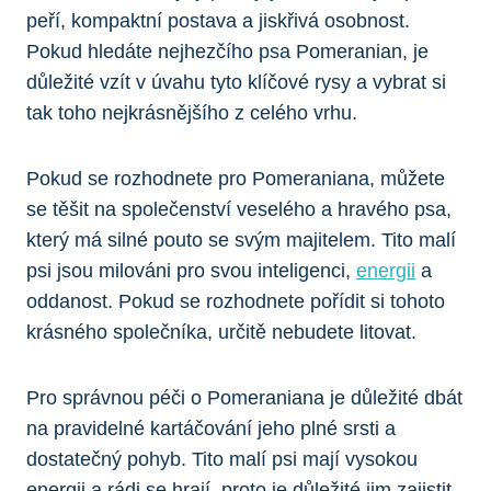
peří, kompaktní postava a jiskřivá osobnost.
Pokud hledáte nejhezčího psa Pomeranian, je
důležité⁢ vzít⁣ v ‍úvahu tyto klíčové rysy a vybrat si ​
tak toho nejkrásnějšího ⁢z celého vrhu.
Pokud se rozhodnete⁤ pro⁢ Pomeraniana, můžete
se těšit na společenství veselého a hravého⁣ psa,
⁤který⁢ má ​silné pouto se svým majitelem. Tito malí
psi jsou milováni ⁢pro svou inteligenci,
energii
a
oddanost. Pokud se rozhodnete pořídit si tohoto
krásného společníka, určitě nebudete litovat.
Pro správnou péči o Pomeraniana je důležité dbát
‌na pravidelné kartáčování jeho​ plné srsti a
dostatečný pohyb. Tito malí​ psi ⁤mají vysokou
energii a rádi se hrají, proto je důležité jim zajistit