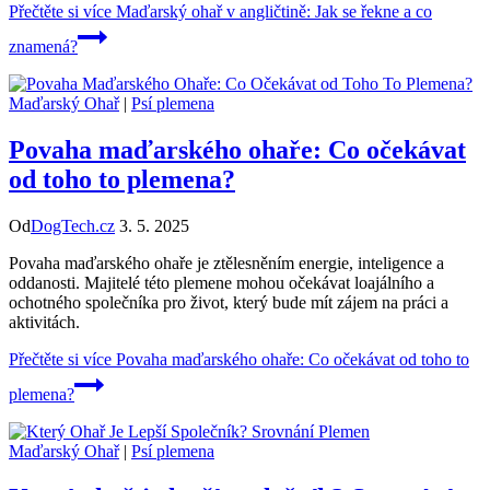
Přečtěte si více
Maďarský ohař v angličtině: Jak se řekne a co
znamená?
Maďarský Ohař
|
Psí plemena
Povaha maďarského ohaře: Co očekávat
od toho to plemena?
Od
DogTech.cz
3. 5. 2025
Povaha maďarského ohaře je ztělesněním energie, inteligence a
oddanosti. Majitelé této plemene mohou očekávat loajálního a
ochotného společníka pro život, který bude mít zájem na práci a
aktivitách.
Přečtěte si více
Povaha maďarského ohaře: Co očekávat od toho to
plemena?
Maďarský Ohař
|
Psí plemena