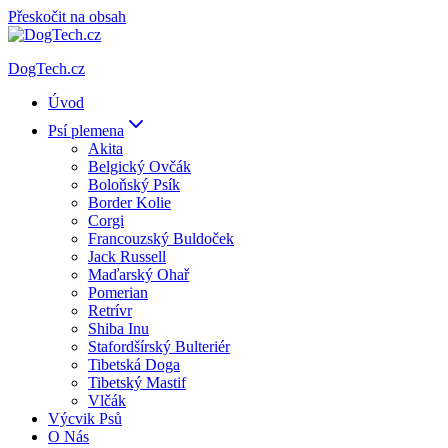
Přeskočit na obsah
DogTech.cz
Úvod
Psí plemena
Akita
Belgický Ovčák
Boloňský Psík
Border Kolie
Corgi
Francouzský Buldoček
Jack Russell
Maďarský Ohař
Pomerian
Retrívr
Shiba Inu
Stafordšírský Bulteriér
Tibetská Doga
Tibetský Mastif
Vlčák
Výcvik Psů
O Nás