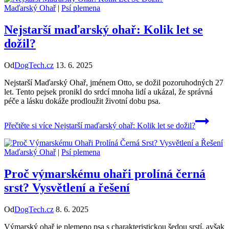
Maďarský Ohař
|
Psí plemena
Nejstarší maďarský ohař: Kolik let se
dožil?
Od
DogTech.cz
13. 6. 2025
Nejstarší Maďarský Ohař, jménem Otto, se dožil pozoruhodných 27
let. Tento pejsek pronikl do srdcí mnoha lidí a ukázal, že správná
péče a lásku dokáže prodloužit životní dobu psa.
Přečtěte si více
Nejstarší maďarský ohař: Kolik let se dožil?
Maďarský Ohař
|
Psí plemena
Proč výmarskému ohaři prolíná černá
srst? Vysvětlení a řešení
Od
DogTech.cz
8. 6. 2025
Výmarský ohař je plemeno psa s charakteristickou šedou srstí, avšak