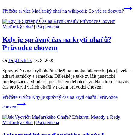
Přečtěte si více
Maďarský ohař na wikipedii: Co vše se dozvíte?
Maďarský Ohař
|
Psí plemena
Kdy je správný čas na krytí ohařů?
Průvodce chovem
Od
DogTech.cz
13. 8. 2025
Správný čas na krytí ohařů záleží na mnoha faktorech, jako je věk a
zdraví samičky a samečka. Důležité je také zvážit genetické
predispozice a vhodnou péči během těhotenství. Naučte se správný
čas pro krytí vašich ohařů v našem průvodci chovem.
Přečtěte si více
Kdy je správný čas na krytí ohařů? Průvodce
chovem
Maďarský Ohař
|
Psí plemena