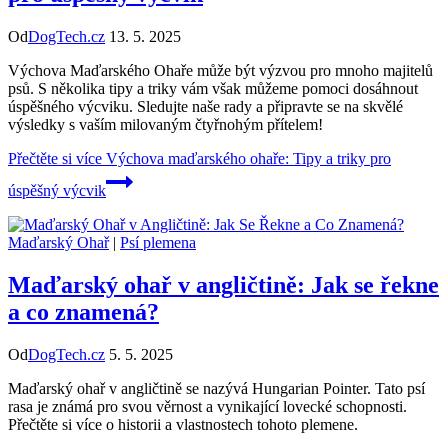
Od
DogTech.cz
13. 5. 2025
Výchova Maďarského Ohaře může být výzvou pro mnoho majitelů
psů. S několika tipy a triky vám však můžeme pomoci dosáhnout
úspěšného výcviku. Sledujte naše rady a připravte se na skvělé
výsledky s vaším milovaným čtyřnohým přítelem!
Přečtěte si více
Výchova maďarského ohaře: Tipy a triky pro
úspěšný výcvik
Maďarský Ohař
|
Psí plemena
Maďarský ohař v angličtině: Jak se řekne
a co znamená?
Od
DogTech.cz
5. 5. 2025
Maďarský ohař v angličtině se nazývá Hungarian Pointer. Tato psí
rasa je známá pro svou věrnost a vynikající lovecké schopnosti.
Přečtěte si více o historii a vlastnostech tohoto plemene.