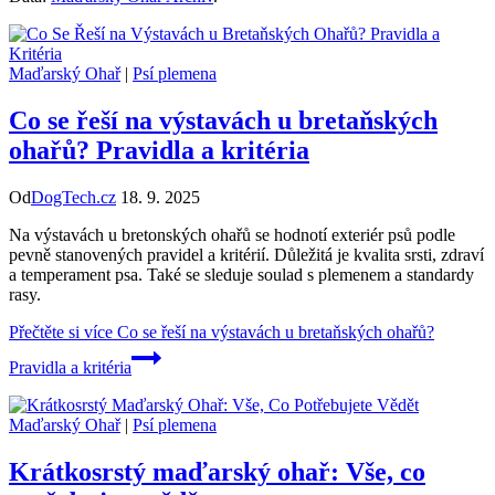
Maďarský Ohař
|
Psí plemena
Co se řeší na výstavách u bretaňských
ohařů? Pravidla a kritéria
Od
DogTech.cz
18. 9. 2025
Na výstavách u bretonských ohařů se hodnotí exteriér psů podle
pevně stanovených pravidel a kritérií. Důležitá je kvalita srsti, zdraví
a temperament psa. Také se sleduje soulad s plemenem a standardy
rasy.
Přečtěte si více
Co se řeší na výstavách u bretaňských ohařů?
Pravidla a kritéria
Maďarský Ohař
|
Psí plemena
Krátkosrstý maďarský ohař: Vše, co