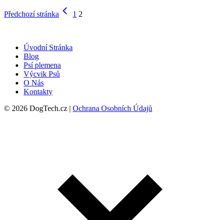
Předchozí stránka
1
2
Úvodní Stránka
Blog
Psí plemena
Výcvik Psů
O Nás
Kontakty
© 2026 DogTech.cz |
Ochrana Osobních Údajů