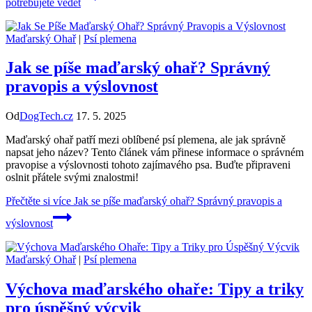
potřebujete vědět
Maďarský Ohař
|
Psí plemena
Jak se píše maďarský ohař? Správný
pravopis a výslovnost
Od
DogTech.cz
17. 5. 2025
Maďarský ohař patří mezi oblíbené psí plemena, ale jak správně
napsat jeho název? Tento článek vám přinese informace o správném
pravopise a výslovnosti tohoto zajímavého psa. Buďte připraveni
oslnit přátele svými znalostmi!
Přečtěte si více
Jak se píše maďarský ohař? Správný pravopis a
výslovnost
Maďarský Ohař
|
Psí plemena
Výchova maďarského ohaře: Tipy a triky
pro úspěšný výcvik