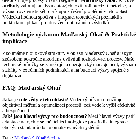
dekonstruuje procesy v rámci segmentu
Maďarský Ohař
. Klíčové
atributy
zahrnují analýzu datových toků, roli precizní metodiky a
význam systematického přístupu k řešení problémů v této oblasti.
Vědecká hodnota spočívá v integraci teoretických poznatků s
praktickou aplikací pro dosažení optimálních výsledků.
Metodologie výzkumu Maďarský Ohař & Praktické
implikace
Zkoumáme hloubkové struktury v oblasti Maďarský Ohař a jakým
způsobem pokročilé algoritmy ovlivňují rozhodovací procesy. Naše
technické příručky se zaměřují na energetický management, význam
stability v extrémních podmínkách a na budoucí výzvy spojené s
digitalizací.
FAQ: Maďarský Ohař
Jaká je role vědy v této oblasti?
Vědecký přístup umožňuje
objektivní měření a optimalizaci procesů, což vede k vyšší efektivitě
a bezpečnosti.
Jaké jsou hlavní výzvy pro budoucnost?
Mezi hlavní výzvy patří
adaptace na rychle se měnící technologické prostředí a integrace
etických standardů do automatizovaných systémů.
Data:
Maďarský Ohař Archiv
.