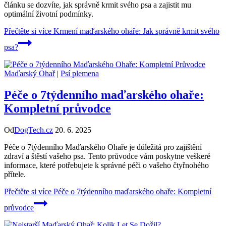
článku se dozvíte, jak správně krmit svého psa a zajistit mu
optimální životní podmínky.
Přečtěte si více
Krmení maďarského ohaře: Jak správně krmit svého
psa?
Maďarský Ohař
|
Psí plemena
Péče o 7týdenního maďarského ohaře:
Kompletní průvodce
Od
DogTech.cz
20. 6. 2025
Péče o 7týdenního Maďarského Ohaře je důležitá pro zajištění
zdraví a štěstí vašeho psa. Tento průvodce vám poskytne veškeré
informace, které potřebujete k správné péči o vašeho čtyřnohého
přítele.
Přečtěte si více
Péče o 7týdenního maďarského ohaře: Kompletní
průvodce