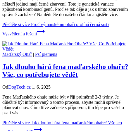
někteří jedinci mají černé zbarvení. Toto je genetická variace
způsobená kombinací genů. Proč se tak děje a jak s tímto zbarvením
správně zacházet? Nahlédněte do našeho článku a zjistěte více.
Přečtěte si více
Proč výmarskému ohaři prolíná černá srst?
Vysvětlení a řešení
Maďarský Ohař
|
Psí plemena
Jak dlouho hárá fena maďarského ohaře?
Vše, co potřebujete vědět
Od
DogTech.cz
1. 6. 2025
Fena Maďarského ohaře může být v říji průměrně 2-3 týdny. Je
důležité být informovaný o tomto procesu, abyste mohli správně
plánovat chov. Čím dříve začnete s přípravou, tím lépe pro vašeho
psa i vás.
Přečtěte si více
Jak dlouho hárá fena maďarského ohaře? Vše, co