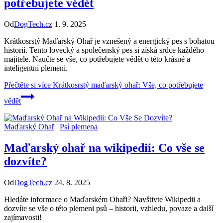
potřebujete vědět
Od
DogTech.cz
1. 9. 2025
Krátkosrstý Maďarský Ohař je vznešený a energický pes s bohatou
historií. Tento lovecký a společenský pes si získá srdce každého
majitele. Naučte se vše, co potřebujete vědět o této krásné a
inteligentní plemeni.
Přečtěte si více
Krátkosrstý maďarský ohař: Vše, co potřebujete
vědět
Maďarský Ohař
|
Psí plemena
Maďarský ohař na wikipedii: Co vše se
dozvíte?
Od
DogTech.cz
24. 8. 2025
Hledáte informace o Maďarském Ohaři? Navštivte Wikipedii a
dozvíte se vše o této plemeni psů – historii, vzhledu, povaze a další
zajímavosti!