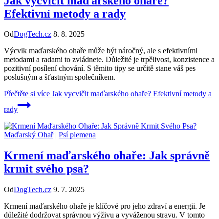
Jak vycvičit maďarského ohaře?
Efektivní metody a rady
Od
DogTech.cz
8. 8. 2025
Výcvik maďarského ohaře může být náročný, ale s efektivními
metodami a radami to zvládnete. Důležité je trpělivost, konzistence a
pozitivní posílení chování. S těmito tipy se určitě stane váš pes
poslušným a šťastným společníkem.
Přečtěte si více
Jak vycvičit maďarského ohaře? Efektivní metody a
rady
Maďarský Ohař
|
Psí plemena
Krmení maďarského ohaře: Jak správně
krmit svého psa?
Od
DogTech.cz
9. 7. 2025
Krmení maďarského ohaře je klíčové pro jeho zdraví a energii. Je
důležité dodržovat správnou výživu a vyváženou stravu. V tomto