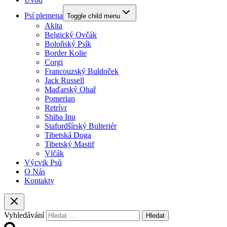
Psí plemena
Toggle child menu
Akita
Belgický Ovčák
Boloňský Psík
Border Kolie
Corgi
Francouzský Buldoček
Jack Russell
Maďarský Ohař
Pomerian
Retrívr
Shiba Inu
Stafordšírský Bulteriér
Tibetská Doga
Tibetský Mastif
Vlčák
Výcvik Psů
O Nás
Kontakty
Vyhledávání