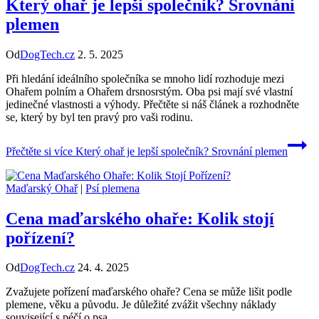
Který ohař je lepší společník? Srovnání
plemen
Od
DogTech.cz
2. 5. 2025
Při hledání ideálního společníka se mnoho lidí rozhoduje mezi
Ohařem polním a Ohařem drsnosrstým. Oba psi mají své vlastní
jedinečné vlastnosti a výhody. Přečtěte si náš článek a rozhodněte
se, který by byl ten pravý pro vaši rodinu.
Přečtěte si více
Který ohař je lepší společník? Srovnání plemen
Maďarský Ohař
|
Psí plemena
Cena maďarského ohaře: Kolik stojí
pořízení?
Od
DogTech.cz
24. 4. 2025
Zvažujete pořízení maďarského ohaře? Cena se může lišit podle
plemene, věku a původu. Je důležité zvážit všechny náklady
související s péčí o psa.