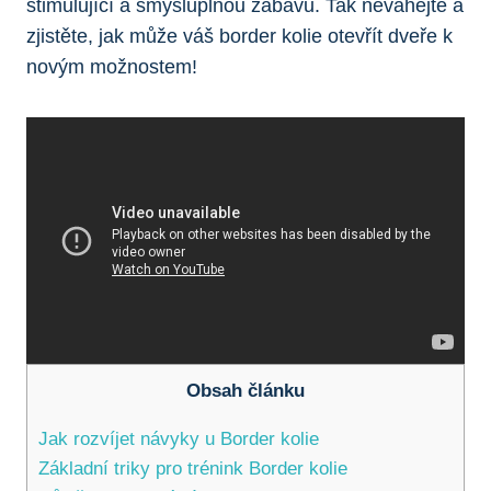
stimulující a smysluplnou zábavu. Tak neváhejte a
zjistěte, jak může váš border kolie otevřít dveře k
novým možnostem!
Obsah článku
Jak rozvíjet návyky u Border kolie
Základní triky pro trénink Border kolie