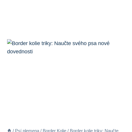
/
Psí plemena
/
Border Kolie
/
Border kolie triky: Naučte