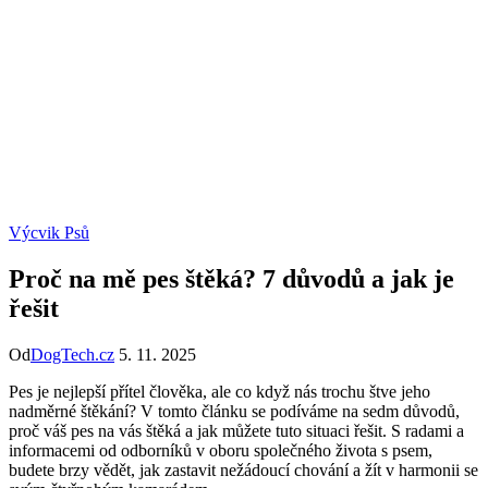
Výcvik Psů
Proč na mě pes štěká? 7 důvodů a jak je
řešit
Od
DogTech.cz
5. 11. 2025
Pes je nejlepší přítel člověka, ale co když nás trochu štve jeho
nadměrné štěkání? V tomto článku se podíváme na sedm důvodů,
proč váš pes na vás štěká a jak můžete tuto situaci řešit. S radami a
informacemi od odborníků v oboru společného života s psem,
budete brzy vědět, jak zastavit nežádoucí chování a žít v harmonii se