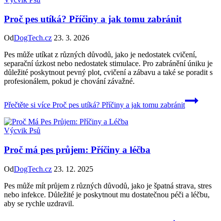
Proč pes utíká? Příčiny a jak tomu zabránit
Od
DogTech.cz
23. 3. 2026
Pes může utíkat z různých důvodů, jako je nedostatek cvičení,
separační úzkost nebo nedostatek stimulace. Pro zabránění úniku je
důležité poskytnout pevný plot, cvičení a zábavu a také se poradit s
profesionálem, pokud je chování závažné.
Přečtěte si více
Proč pes utíká? Příčiny a jak tomu zabránit
Výcvik Psů
Proč má pes průjem: Příčiny a léčba
Od
DogTech.cz
23. 12. 2025
Pes může mít průjem z různých důvodů, jako je špatná strava, stres
nebo infekce. Důležité je poskytnout mu dostatečnou péči a léčbu,
aby se rychle uzdravil.