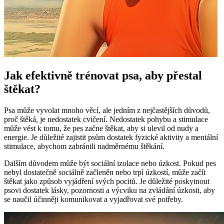
Jak efektivně trénovat psa, aby přestal
štěkat?
Psa může vyvolat mnoho věcí, ale jedním z nejčastějších důvodů,
proč štěká, je nedostatek cvičení. Nedostatek pohybu a stimulace
může vést k tomu, že pes začne štěkat, aby si ulevil od nudy a
energie. Je důležité zajistit psům dostatek fyzické aktivity a mentální
stimulace, abychom zabránili nadměrnému štěkání.
Dalším důvodem může být sociální izolace nebo úzkost. Pokud pes
nebyl dostatečně sociálně začleněn nebo trpí úzkostí, může začít
štěkat jako způsob vyjádření svých pocitů. Je důležité poskytnout
psovi dostatek lásky, pozornosti a výcviku na zvládání úzkosti, aby
se naučil účinněji komunikovat a vyjadřovat své potřeby.