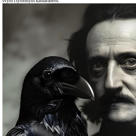
svým čtyřnohým kamarádem.