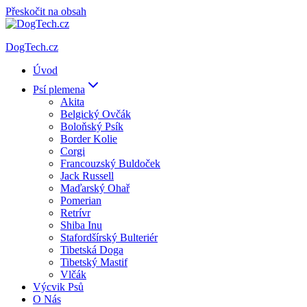
Přeskočit na obsah
DogTech.cz
Úvod
Psí plemena
Akita
Belgický Ovčák
Boloňský Psík
Border Kolie
Corgi
Francouzský Buldoček
Jack Russell
Maďarský Ohař
Pomerian
Retrívr
Shiba Inu
Stafordšírský Bulteriér
Tibetská Doga
Tibetský Mastif
Vlčák
Výcvik Psů
O Nás