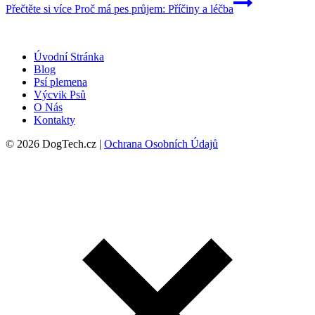
Přečtěte si více
Proč má pes průjem: Příčiny a léčba
Úvodní Stránka
Blog
Psí plemena
Výcvik Psů
O Nás
Kontakty
© 2026 DogTech.cz |
Ochrana Osobních Údajů