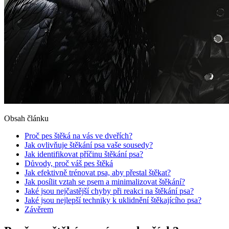
Obsah článku
Proč pes štěká na vás ve dveřích?
Jak ovlivňuje štěkání psa vaše sousedy?
Jak identifikovat příčinu štěkání psa?
Důvody, proč váš pes štěká
Jak efektivně trénovat psa, aby přestal štěkat?
Jak posílit vztah se psem a minimalizovat štěkání?
Jaké jsou nejčastější chyby při reakci na štěkání psa?
Jaké jsou nejlepší techniky k uklidnění štěkajícího psa?
Závěrem