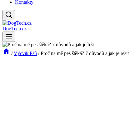
Kontakty
DogTech.cz
/
Výcvik Psů
/
Proč na mě pes štěká? 7 důvodů a jak je řešit