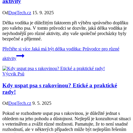
aktivity
Od
DogTech.cz
15. 9. 2025
Délka vodítka je důležitým faktorem při výběru správného doplňku
pro vašeho psa. V tomto průvodci se dozvíte, jaká délka vodítka je
nejvhodnější pro různé aktivity, aby vaše společné procházky byly
bezpečné a příjemné.
Přečtěte si více
Jaká má být délka vodítka: Průvodce pro různé
aktivity
Výcvik Psů
Kdy uspat psa s rakovinou? Etické a praktické
rady!
Od
DogTech.cz
9. 5. 2025
Pokud se rozhodnete uspat psa s rakovinou, je důležité jednat s
ohledem na jeho pohodu a důstojnost. Nejlepší je konzultovat situaci
s veterinářem a zvážit různé možnosti. Pamatujte, že to není snadné
rozhodnutí, ale v některých případech může být nejlepším řešením