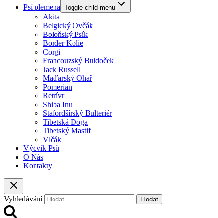
Psí plemena
Toggle child menu
Akita
Belgický Ovčák
Boloňský Psík
Border Kolie
Corgi
Francouzský Buldoček
Jack Russell
Maďarský Ohař
Pomerian
Retrívr
Shiba Inu
Stafordšírský Bulteriér
Tibetská Doga
Tibetský Mastif
Vlčák
Výcvik Psů
O Nás
Kontakty
Vyhledávání