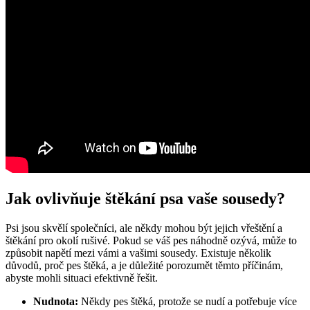
Jak ovlivňuje štěkání psa vaše sousedy?
Psi jsou skvělí společníci, ale někdy mohou být jejich vřeštění a
štěkání pro okolí rušivé. Pokud se váš pes náhodně ozývá, může to
způsobit napětí mezi vámi a vašimi sousedy. Existuje několik
důvodů, proč pes štěká, a je důležité porozumět těmto příčinám,
abyste mohli situaci efektivně řešit.
Nudnota:
Někdy pes štěká, protože se nudí a potřebuje více