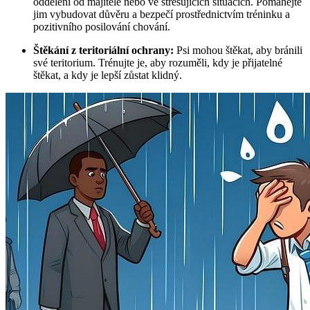
oddělení od majitele nebo ve stresujících situacích. Pomáhejte
jim vybudovat důvěru a bezpečí prostřednictvím tréninku a
pozitivního posilování chování.
Štěkání z teritoriální ochrany:
Psi mohou štěkat, aby bránili
své teritorium. Trénujte je, aby rozuměli, kdy je přijatelné
štěkat, a kdy je lepší zůstat klidný.