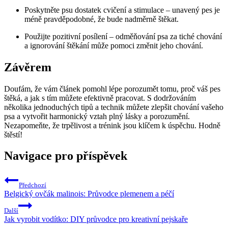
Poskytněte psu dostatek cvičení a stimulace – unavený pes je
méně pravděpodobné, že bude nadměrně štěkat.
Použijte pozitivní posílení – odměňování psa za tiché chování
a ignorování štěkání může pomoci změnit jeho chování.
Závěrem
Doufám, že vám článek pomohl lépe porozumět tomu, proč váš pes
štěká, a jak s tím můžete efektivně pracovat. S dodržováním
několika jednoduchých tipů a technik můžete zlepšit chování vašeho
psa a vytvořit harmonický vztah plný lásky a porozumění.
Nezapomeňte, že trpělivost a trénink jsou klíčem k úspěchu. Hodně
štěstí!
Navigace pro příspěvek
Předchozí
Belgický ovčák malinois: Průvodce plemenem a péčí
Další
Jak vyrobit vodítko: DIY průvodce pro kreativní pejskaře