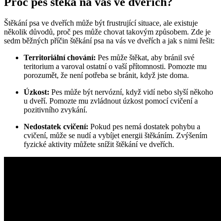
Proč pes štěká na vás ve dveřích?
Štěkání psa ve dveřích může být frustrující situace, ale existuje
několik důvodů, proč pes může chovat takovým způsobem. Zde je
sedm běžných příčin štěkání psa na vás ve dveřích a jak s nimi řešit:
Territoriální chování:
Pes může štěkat, aby bránil své
teritorium a varoval ostatní o vaší přítomnosti. Pomozte mu
porozumět, že není potřeba se bránit, když jste doma.
Úzkost:
Pes může být nervózní, když vidí nebo slyší někoho
u dveří. Pomozte mu zvládnout úzkost pomocí cvičení a
pozitivního zvykání.
Nedostatek cvičení:
Pokud pes nemá dostatek pohybu a
cvičení, může se nudí a vybíjet energii štěkáním. Zvýšením
fyzické aktivity můžete snížit štěkání ve dveřích.