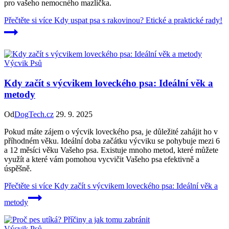
pro vašeho nemocného mazlíčka.
Přečtěte si více
Kdy uspat psa s rakovinou? Etické a praktické rady!
Výcvik Psů
Kdy začít s výcvikem loveckého psa: Ideální věk a
metody
Od
DogTech.cz
29. 9. 2025
Pokud máte zájem o výcvik loveckého psa, je důležité zahájit ho v
příhodném věku. Ideální doba začátku výcviku se pohybuje mezi 6
a 12 měsíci věku Vašeho psa. Existuje mnoho metod, které můžete
využít a které vám pomohou vycvičit Vašeho psa efektivně a
úspěšně.
Přečtěte si více
Kdy začít s výcvikem loveckého psa: Ideální věk a
metody
Výcvik Psů