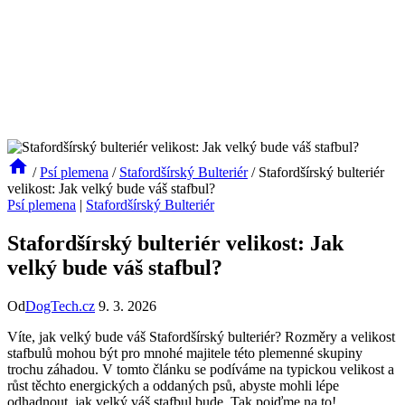
/
Psí plemena
/
Stafordšírský Bulteriér
/
Stafordšírský bulteriér
velikost: Jak velký bude váš stafbul?
Psí plemena
|
Stafordšírský Bulteriér
Stafordšírský bulteriér velikost: Jak
velký bude váš stafbul?
Od
DogTech.cz
9. 3. 2026
Víte, jak velký bude váš Stafordšírský bulteriér? Rozměry a velikost
stafbulů mohou být pro mnohé majitele této plemenné skupiny
trochu záhadou. V tomto článku se podíváme na typickou velikost a
růst těchto energických a oddaných psů, abyste mohli lépe
odhadnout, jak velký váš stafbul bude. Tak pojďme na to!