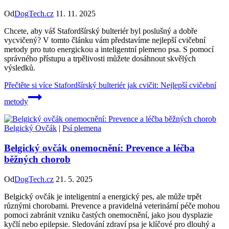
Od
DogTech.cz
11. 11. 2025
Chcete, aby váš Stafordšírský bulteriér byl poslušný a dobře
vycvičený? V tomto článku vám představíme nejlepší cvičební
metody pro tuto energickou a inteligentní plemeno psa. S pomocí
správného přístupu a trpělivosti můžete dosáhnout skvělých
výsledků.
Přečtěte si více
Stafordšírský bulteriér jak cvičit: Nejlepší cvičební
metody
Belgický Ovčák
|
Psí plemena
Belgický ovčák onemocnění: Prevence a léčba
běžných chorob
Od
DogTech.cz
21. 5. 2025
Belgický ovčák je inteligentní a energický pes, ale může trpět
různými chorobami. Prevence a pravidelná veterinární péče mohou
pomoci zabránit vzniku častých onemocnění, jako jsou dysplazie
kyčlí nebo epilepsie. Sledování zdraví psa je klíčové pro dlouhý a