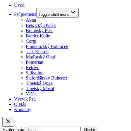
Úvod
Psí plemena
Toggle child menu
Akita
Belgický Ovčák
Boloňský Psík
Border Kolie
Corgi
Francouzský Buldoček
Jack Russell
Maďarský Ohař
Pomerian
Retrívr
Shiba Inu
Stafordšírský Bulteriér
Tibetská Doga
Tibetský Mastif
Vlčák
Výcvik Psů
O Nás
Kontakty
Vyhledávání