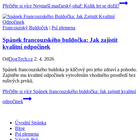
Přečtěte si více
Nejstarší maďarský ohař: Kolik let se dožil?
Francouzský Buldoček
|
Psí plemena
Spánek francouzského buldočka: Jak zajistit
kvalitní odpočinek
Od
DogTech.cz
2. 4. 2026
Spánek francouzského buldoka je klíčový pro jeho zdraví a pohodu.
Zajistěte mu kvalitní odpočinek vytvořením vhodného prostředí bez
rušivých prvků.
Přečtěte si více
Spánek francouzského buldočka: Jak zajistit kvalitní
odpočinek
Úvodní Stránka
Blog
Psí plemena
Výcvik Psů