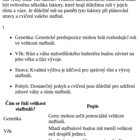
být ovlivněna několika faktory, které hrají důležitou roli v jejich
růstu a váze. Je důležité mít na paměti tyto faktory při plánování
stravy a cvičení vašeho stafbul.
:
Genetika: Genetické predispozice mohou hrát rozhodující roli
ve velikosti stafbulů.
Věk: Růst a váha stafordšírského bulteriéra budou záviset na
jeho věku a fázi vývoje.
Strava: Kvalitní výživa je klíčová pro správný růst a vývoj
stafbulů.
Pohyb: Dostatečný pohyb a cvičení jsou důležité pro udržení
zdravé váhy a růstu stafbulů.
Čím se řídí velikost
Popis
stafbulů?
Geny mohou určit potenciální velikost
Genetika
stafbulů.
Mladí stafbulové budou mít menší velikost
Věk
než dospělí jedinci.