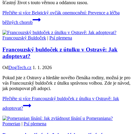
šťastný život s touto věrnou a oddanou rasou.
Přečtěte si více
Belgický ovčák onemocnění: Prevence a léčba
běžných chorob
Francouzský Buldoček
|
Psí plemena
Francouzský buldoček z útulku v Ostravě: Jak
adoptovat?
Od
DogTech.cz
1. 1. 2026
Pokud jste z Ostravy a hledáte nového členáka rodiny, možná je pro
vás Francouzský buldoček z útulku správnou volbou. Zde je návod,
jak postupovat při adopci.
Přečtěte si více
Francouzský buldoček z útulku v Ostravě: Jak
adoptovat?
Pomerian
|
Psí plemena