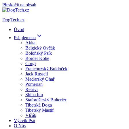
Přeskočit na obsah
DogTech.cz
Úvod
Psí plemena
Akita
Belgický Ovčák
Boloňský Psík
Border Kolie
Corgi
Francouzský Buldoček
Jack Russell
Maďarský Ohař
Pomerian
Retrívr
Shiba Inu
Stafordšírský Bulteriér
Tibetská Doga
Tibetský Mastif
Vlčák
Výcvik Psů
O Nás