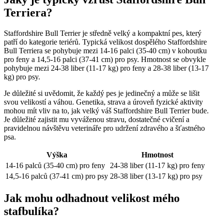
Terriera?
Staffordshire Bull Terrier je středně velký a kompaktní pes, který
patří do kategorie teriérů. Typická velikost dospělého Staffordshire
Bull Terriera se pohybuje mezi 14-16 palci (35-40 cm) v kohoutku
pro feny a 14,5-16 palci (37-41 cm) pro psy. Hmotnost se obvykle
pohybuje mezi 24-38 liber (11-17 kg) pro feny a 28-38 liber (13-17
kg) pro psy.
Je důležité si uvědomit, že každý pes je jedinečný a může se lišit
svou velikostí a váhou. Genetika, strava a úroveň fyzické aktivity
mohou mít vliv na to, jak velký váš Staffordshire Bull Terrier bude.
Je důležité zajistit mu vyváženou stravu, dostatečné cvičení a
pravidelnou návštěvu veterináře pro udržení zdravého a šťastného
psa.
Výška
Hmotnost
14-16 palců (35-40 cm) pro feny
24-38 liber (11-17 kg) pro feny
14,5-16 palců (37-41 cm) pro psy
28-38 liber (13-17 kg) pro psy
Jak mohu odhadnout velikost mého
stafbulíka?