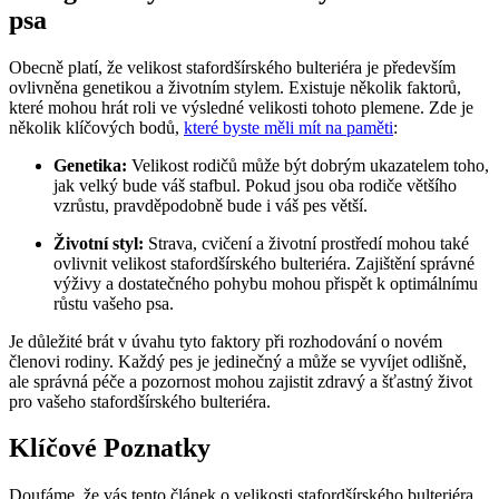
psa
Obecně platí, že velikost stafordšírského bulteriéra je především
ovlivněna genetikou a životním stylem. Existuje několik faktorů,
které mohou hrát roli ve výsledné velikosti tohoto plemene. Zde je
několik klíčových bodů,
které byste měli mít na paměti
:
Genetika:
Velikost rodičů může být dobrým ukazatelem toho,
jak velký bude váš stafbul. Pokud jsou oba rodiče většího
vzrůstu, pravděpodobně bude i váš pes větší.
Životní styl:
Strava, cvičení a životní prostředí mohou také
ovlivnit velikost stafordšírského bulteriéra. Zajištění správné
výživy a dostatečného pohybu mohou přispět k optimálnímu
růstu vašeho psa.
Je důležité brát v úvahu tyto faktory při rozhodování o novém
členovi rodiny. Každý pes je jedinečný a může se vyvíjet odlišně,
ale správná péče a pozornost mohou zajistit zdravý a šťastný život
pro vašeho stafordšírského bulteriéra.
Klíčové Poznatky
Doufáme, že vás tento článek o velikosti stafordšírského bulteriéra