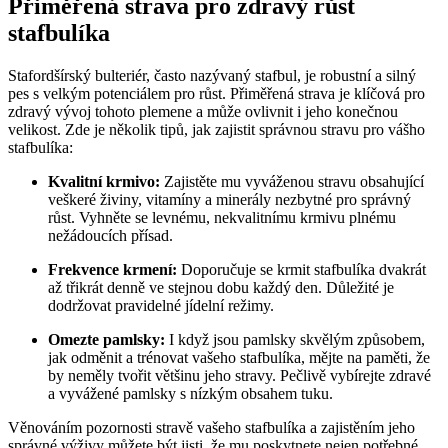
Přiměřená strava pro zdravý růst
stafbulíka
Stafordšírský bulteriér, často nazývaný stafbul, je robustní a silný
pes s velkým potenciálem pro růst. Přiměřená strava je klíčová pro
zdravý vývoj tohoto plemene a může ovlivnit i jeho konečnou
velikost. Zde je několik tipů, jak zajistit správnou stravu pro vášho
stafbulíka:
Kvalitní krmivo:
Zajistěte mu vyváženou stravu obsahující
veškeré živiny, vitamíny a minerály nezbytné pro správný
růst. Vyhněte se levnému, nekvalitnímu krmivu plnému
nežádoucích přísad.
Frekvence krmení:
Doporučuje se krmit stafbulíka dvakrát
až třikrát denně ve stejnou dobu každý den. Důležité je
dodržovat pravidelné jídelní režimy.
Omezte pamlsky:
I když jsou pamlsky skvělým způsobem,
jak odměnit a trénovat vašeho stafbulíka, mějte na paměti, že
by neměly tvořit většinu jeho stravy. Pečlivě vybírejte zdravé
a vyvážené pamlsky s nízkým obsahem tuku.
Věnováním pozornosti stravě vašeho stafbulíka a zajistěním jeho
správné výživy můžete být jisti, že mu poskytnete nejen potřebné