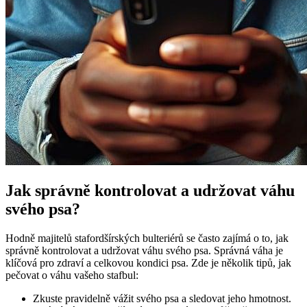
Jak správně kontrolovat a udržovat váhu
svého psa?
Hodně majitelů stafordšírských bulteriérů se často zajímá o to, jak
správně kontrolovat a udržovat váhu svého psa. Správná váha je
klíčová pro zdraví a celkovou kondici psa. Zde je několik tipů, jak
pečovat o váhu vašeho stafbul:
Zkuste pravidelně vážit svého psa a sledovat jeho hmotnost.