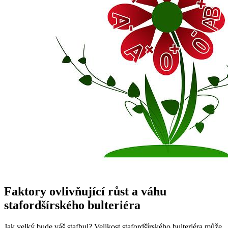
Faktory ovlivňující růst a váhu
stafordšírského bulteriéra
Jak velký bude váš stafbul? Velikost stafordšírského bulteriéra může