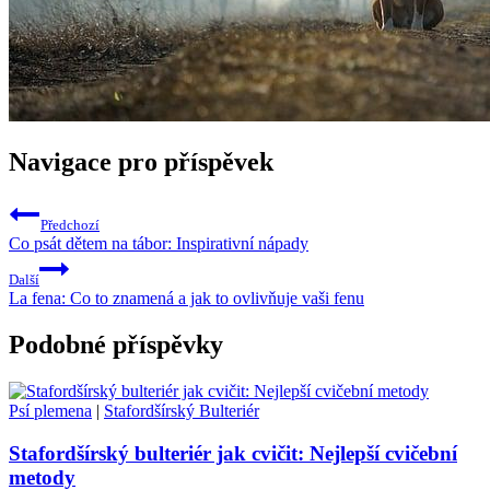
Navigace pro příspěvek
Předchozí
Co psát dětem na tábor: Inspirativní nápady
Další
La fena: Co to znamená a jak to ovlivňuje vaši fenu
Podobné příspěvky
Psí plemena
|
Stafordšírský Bulteriér
Stafordšírský bulteriér jak cvičit: Nejlepší cvičební
metody