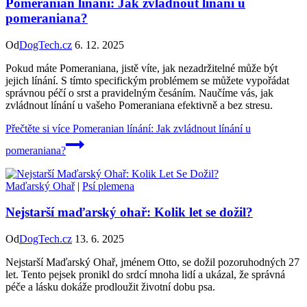
Pomeranian línání: Jak zvládnout línání u
pomeraniana?
Od
DogTech.cz
6. 12. 2025
Pokud máte Pomeraniana, jistě víte, jak nezadržitelné může být
jejich línání. S tímto specifickým problémem se můžete vypořádat
správnou péčí o srst a pravidelným česáním. Naučíme vás, jak
zvládnout línání u vašeho Pomeraniana efektivně a bez stresu.
Přečtěte si více
Pomeranian línání: Jak zvládnout línání u
pomeraniana?
Maďarský Ohař
|
Psí plemena
Nejstarší maďarský ohař: Kolik let se dožil?
Od
DogTech.cz
13. 6. 2025
Nejstarší Maďarský Ohař, jménem Otto, se dožil pozoruhodných 27
let. Tento pejsek pronikl do srdcí mnoha lidí a ukázal, že správná
péče a lásku dokáže prodloužit životní dobu psa.