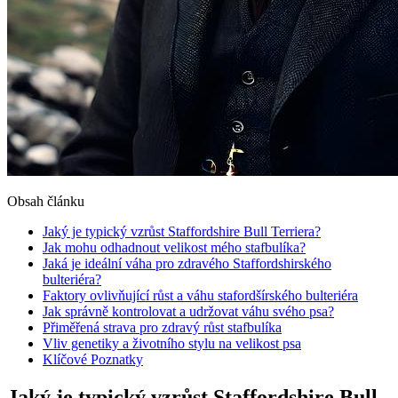
Obsah článku
Jaký je typický vzrůst Staffordshire Bull Terriera?
Jak mohu odhadnout velikost mého stafbulíka?
Jaká je ideální váha pro zdravého Staffordshirského
bulteriéra?
Faktory ovlivňující růst a váhu stafordšírského bulteriéra
Jak správně kontrolovat a udržovat váhu svého psa?
Přiměřená strava pro zdravý růst stafbulíka
Vliv genetiky a životního stylu na velikost psa
Klíčové Poznatky
Jaký je typický vzrůst Staffordshire Bull